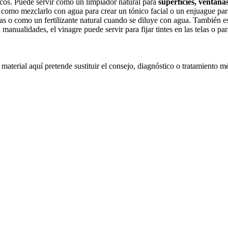
icos. Puede servir como un limpiador natural para
superficies, ventanas
, como mezclarlo con agua para crear un tónico facial o un enjuague par
as o como un fertilizante natural cuando se diluye con agua. También es
 manualidades, el vinagre puede servir para fijar tintes en las telas o pa
material aquí pretende sustituir el consejo, diagnóstico o tratamiento m