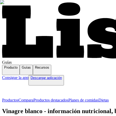
Guías
Producto
Guías
Recursos
Consigue la app
Descargar aplicación
Productos
Compara
Productos destacados
Planes de comidas
Dietas
Vinagre blanco - información nutricional, 