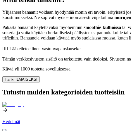
Ylijääneet banaanit voidaan hyödyntää monin eri tavoin, erityisesti j
koostumukseksi. Ne sopivat myös erinomaisesti viipaloituna
murojen
Pakasta banaanit käytettäväksi myöhemmin
smoothie-kulhoissa
tai v
sokeria ja voita käyttäen herkulliseksi päällysteeksi pannukakuille tai 
trifleihin. Banaaneja voidaan käyttää myös suolaisissa ruoissa, kuten 
👨‍⚕️️ Lääketieteellinen vastuuvapauslauseke
Tämän verkkosivuston sisältö on tarkoitettu vain tiedoksi. Sivuston mat
Käytä yli 1000 tuotetta sovelluksessa
Hanki ILMAISEKSI
Tutustu muiden kategorioiden tuotteisiin
Hedelmät