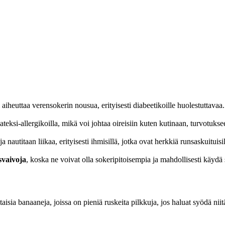
iheuttaa verensokerin nousua, erityisesti diabeetikoille huolestuttavaa.
i lateksi-allergikoilla, mikä voi johtaa oireisiin kuten kutinaan, turvotuks
 nautitaan liikaa, erityisesti ihmisillä, jotka ovat herkkiä runsaskuituisil
svaivoja
, koska ne voivat olla sokeripitoisempia ja mahdollisesti käyd
ltaisia banaaneja, joissa on pieniä ruskeita pilkkuja, jos haluat syödä nii