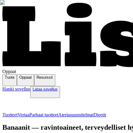
Oppaat
Tuote
Oppaat
Resurssit
Hanki sovellus
Lataa sovellus
Tuotteet
Vertaa
Parhaat tuotteet
Ateriasuunnitelmat
Dieetit
Banaanit — ravintoaineet, terveydelliset hy