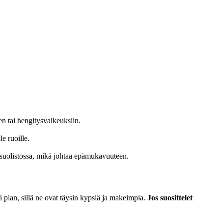
een tai hengitysvaikeuksiin.
le ruoille.
ä suolistossa, mikä johtaa epämukavuuteen.
tä pian, sillä ne ovat täysin kypsiä ja makeimpia.
Jos suosittelet