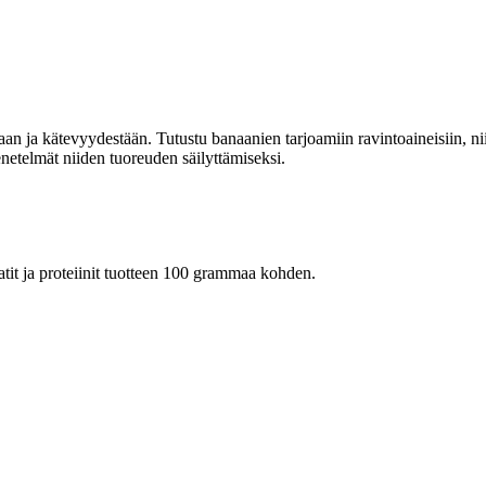
 ja kätevyydestään. Tutustu banaanien tarjoamiin ravintoaineisiin, niid
enetelmät niiden tuoreuden säilyttämiseksi.
raatit ja proteiinit tuotteen 100 grammaa kohden.