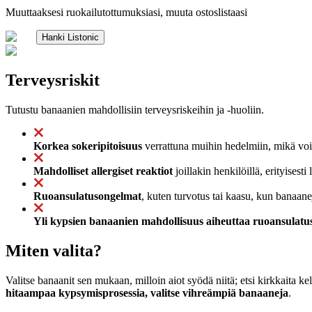
Muuttaaksesi ruokailutottumuksiasi, muuta ostoslistaasi
Hanki Listonic
Terveysriskit
Tutustu banaanien mahdollisiin terveysriskeihin ja -huoliin.
Korkea sokeripitoisuus
verrattuna muihin hedelmiin, mikä voi a
Mahdolliset allergiset reaktiot
joillakin henkilöillä, erityisest
Ruoansulatusongelmat
, kuten turvotus tai kaasu, kun banaaneja
Yli kypsien banaanien mahdollisuus aiheuttaa ruoansulatu
Miten valita?
Valitse banaanit sen mukaan, milloin aiot syödä niitä; etsi kirkkaita ke
hitaampaa kypsymisprosessia, valitse vihreämpiä banaaneja
.