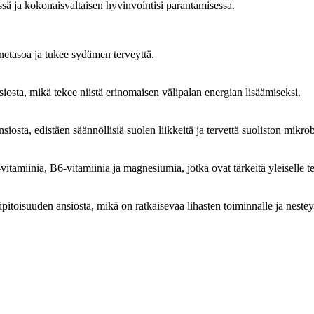
ä ja kokonaisvaltaisen hyvinvointisi parantamisessa.
inetasoa ja tukee sydämen terveyttä.
iosta, mikä tekee niistä erinomaisen välipalan energian lisäämiseksi.
iosta, edistäen säännöllisiä suolen liikkeitä ja tervettä suoliston mikrob
vitamiinia, B6-vitamiinia ja magnesiumia, jotka ovat tärkeitä yleiselle t
itoisuuden ansiosta, mikä on ratkaisevaa lihasten toiminnalle ja nestey