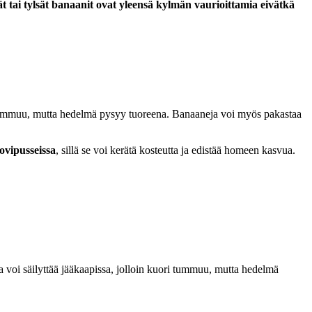
 tai tylsät banaanit ovat yleensä kylmän vaurioittamia eivätkä
i tummuu, mutta hedelmä pysyy tuoreena. Banaaneja voi myös pakastaa
uovipusseissa
, sillä se voi kerätä kosteutta ja edistää homeen kasvua.
voi säilyttää jääkaapissa, jolloin kuori tummuu, mutta hedelmä