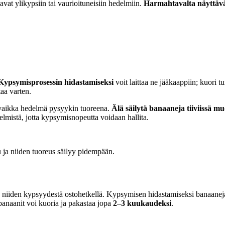
aavat ylikypsiin tai vaurioituneisiin hedelmiin.
Harmahtavalta näyttävät
Kypsymisprosessin hidastamiseksi
voit laittaa ne jääkaappiin; kuor
taa varten.
 vaikka hedelmä pysyykin tuoreena.
Älä säilytä banaaneja tiiviissä m
elmistä, jotta kypsymisnopeutta voidaan hallita.
 ja niiden tuoreus säilyy pidempään.
iiden kypsyydestä ostohetkellä. Kypsymisen hidastamiseksi banaaneja 
banaanit voi kuoria ja pakastaa jopa
2–3 kuukaudeksi
.