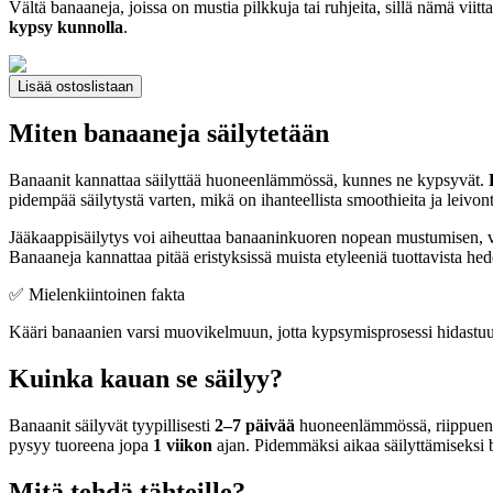
Vältä banaaneja, joissa on mustia pilkkuja tai ruhjeita, sillä nämä viitt
kypsy kunnolla
.
Lisää ostoslistaan
Miten banaaneja säilytetään
Banaanit kannattaa säilyttää huoneenlämmössä, kunnes ne kypsyvät.
pidempää säilytystä varten, mikä on ihanteellista smoothieita ja leivon
Jääkaappisäilytys voi aiheuttaa banaaninkuoren nopean mustumisen,
Banaaneja kannattaa pitää eristyksissä muista etyleeniä tuottavista hed
✅ Mielenkiintoinen fakta
Kääri banaanien varsi muovikelmuun, jotta kypsymisprosessi hidastuu
Kuinka kauan se säilyy?
Banaanit säilyvät tyypillisesti
2–7 päivää
huoneenlämmössä, riippuen n
pysyy tuoreena jopa
1 viikon
ajan. Pidemmäksi aikaa säilyttämiseksi 
Mitä tehdä tähteille?