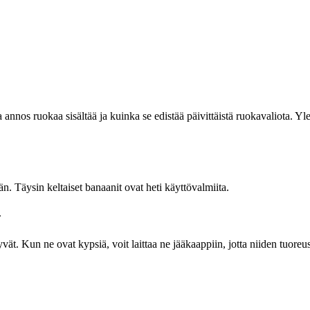
 annos ruokaa sisältää ja kuinka se edistää päivittäistä ruokavaliota. Yl
n. Täysin keltaiset banaanit ovat heti käyttövalmiita.
.
. Kun ne ovat kypsiä, voit laittaa ne jääkaappiin, jotta niiden tuor