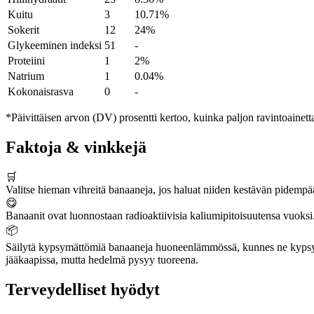
Kuitu
3
10.71%
Sokerit
12
24%
Glykeeminen indeksi
51
-
Proteiini
1
2%
Natrium
1
0.04%
Kokonaisrasva
0
-
*Päivittäisen arvon (DV) prosentti kertoo, kuinka paljon ravintoainetta
Faktoja & vinkkejä
🛒
Valitse hieman vihreitä banaaneja, jos haluat niiden kestävän pidempää
😋
Banaanit ovat luonnostaan radioaktiivisia kaliumipitoisuutensa vuoksi
📦
Säilytä kypsymättömiä banaaneja huoneenlämmössä, kunnes ne kypsyvät
jääkaapissa, mutta hedelmä pysyy tuoreena.
Terveydelliset hyödyt