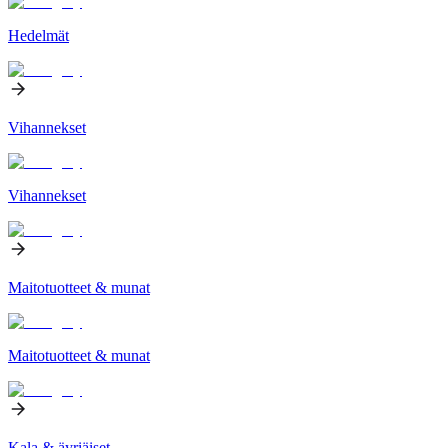
Hedelmät
Vihannekset
Vihannekset
Maitotuotteet & munat
Maitotuotteet & munat
Kala & äyriäiset