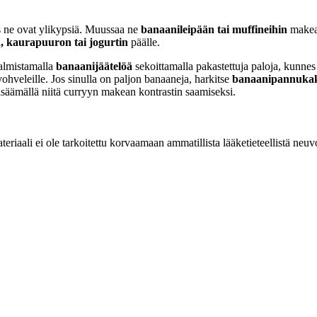
os ne ovat ylikypsiä. Muussaa ne
banaanileipään tai muffineihin
makeak
, kaurapuuron tai jogurtin
päälle.
almistamalla
banaanijäätelöä
sekoittamalla pakastettuja paloja, kunnes
vohveleille. Jos sinulla on paljon banaaneja, harkitse
banaanipannuka
lisäämällä niitä curryyn makean kontrastin saamiseksi.
eriaali ei ole tarkoitettu korvaamaan ammatillista lääketieteellistä neuv