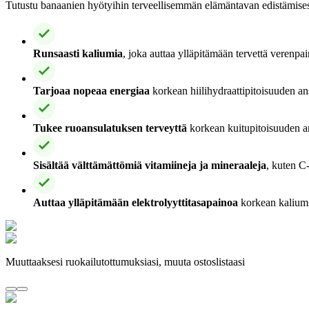
Tutustu banaanien hyötyihin terveellisemmän elämäntavan edistämisess
Runsaasti kaliumia
, joka auttaa ylläpitämään tervettä verenpa
Tarjoaa nopeaa energiaa
korkean hiilihydraattipitoisuuden ans
Tukee ruoansulatuksen terveyttä
korkean kuitupitoisuuden ans
Sisältää välttämättömiä vitamiineja ja mineraaleja
, kuten C-
Auttaa ylläpitämään elektrolyyttitasapainoa
korkean kaliumip
Muuttaaksesi ruokailutottumuksiasi, muuta ostoslistaasi