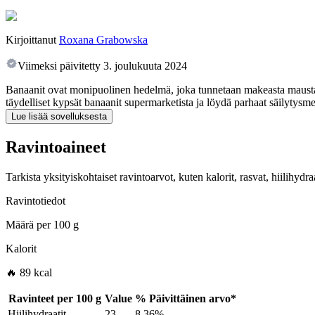
Kirjoittanut
Roxana Grabowska
Viimeksi päivitetty
3. joulukuuta 2024
Banaanit ovat monipuolinen hedelmä, joka tunnetaan makeasta maustaan
täydelliset kypsät banaanit supermarketista ja löydä parhaat säilytysm
Lue lisää sovelluksesta
Ravintoaineet
Tarkista yksityiskohtaiset ravintoarvot, kuten kalorit, rasvat, hiilihyd
Ravintotiedot
Määrä per
100 g
Kalorit
🔥 89 kcal
Ravinteet per
100 g
Value
%
Päivittäinen arvo
*
Hiilihydraatit
23
8.36%