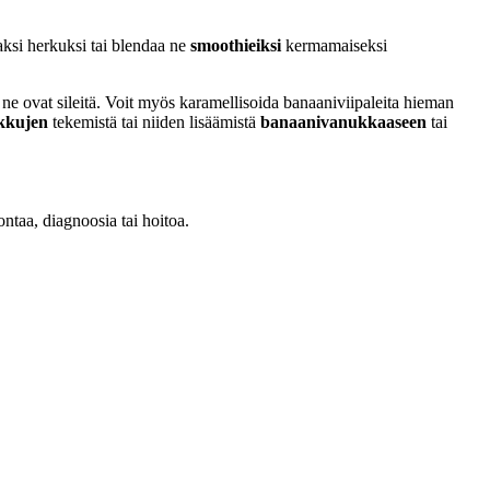
si herkuksi tai blendaa ne
smoothieiksi
kermamaiseksi
 ne ovat sileitä. Voit myös karamellisoida banaaniviipaleita hieman
kkujen
tekemistä tai niiden lisäämistä
banaanivanukkaaseen
tai
ontaa, diagnoosia tai hoitoa.