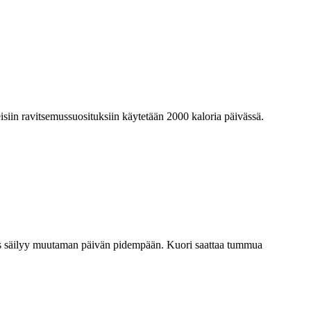
eisiin ravitsemussuosituksiin käytetään 2000 kaloria päivässä.
eus säilyy muutaman päivän pidempään. Kuori saattaa tummua