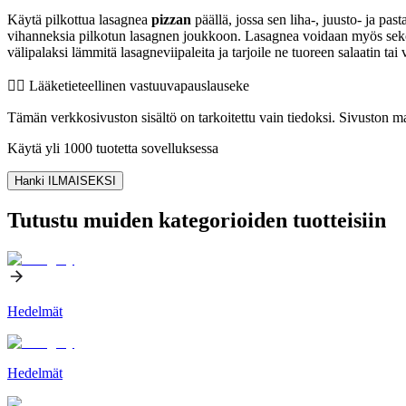
Käytä pilkottua lasagnea
pizzan
päällä, jossa sen liha-, juusto- ja pas
vihanneksia pilkotun lasagnen joukkoon. Lasagnea voidaan myös sek
välipalaksi lämmitä lasagneviipaleita ja tarjoile ne tuoreen salaatin tai
👨‍⚕️️ Lääketieteellinen vastuuvapauslauseke
Tämän verkkosivuston sisältö on tarkoitettu vain tiedoksi. Sivuston mat
Käytä yli 1000 tuotetta sovelluksessa
Hanki ILMAISEKSI
Tutustu muiden kategorioiden tuotteisiin
Hedelmät
Hedelmät