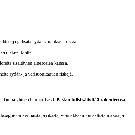
olitasoja ja lisätä sydänsairauksien riskiä.
aa diabeetikoille.
loreita sisältävien ainesosien kanssa.
eitä sydän- ja verisuonitautien riskejä.
si sulautua yhteen harmonisesti.
Pastan tulisi säilyttää rakenteensa
,
u lasagne on kermaista ja rikasta, voimakkaan tomaattista makua ja