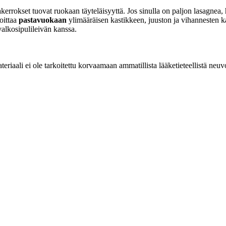
takerrokset tuovat ruokaan täyteläisyyttä. Jos sinulla on paljon lasagnea,
oittaa
pastavuokaan
ylimääräisen kastikkeen, juuston ja vihannesten ka
 valkosipulileivän kanssa.
eriaali ei ole tarkoitettu korvaamaan ammatillista lääketieteellistä neuv