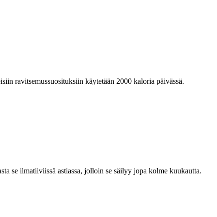
eisiin ravitsemussuosituksiin käytetään 2000 kaloria päivässä.
a se ilmatiiviissä astiassa, jolloin se säilyy jopa kolme kuukautta.