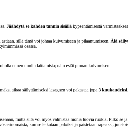
ssa.
Jäähdytä se kahden tunnin sisällä
kypsentämisestä varmistaaksesi 
n astiaan, sillä tämä voi johtaa kuivumiseen ja pilaantumiseen.
Älä säil
 kylmimmässä osassa.
oliolla ennen uuniin laittamista; näin estät pinnan kuivumisen.
äksi aikaa säilyttämiseksi lasagnen voi pakastaa jopa
3 kuukaudeksi
aisenaan, mutta siitä voi myös valmistaa monia luovia ruokia. Pilko se j
s erinomaista, kun se leikataan paloiksi ja paistetaan rapeaksi, juustois