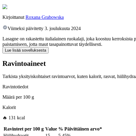
Kirjoittanut
Roxana Grabowska
Viimeksi päivitetty
3. joulukuuta 2024
Lasagne on rakastettu italialainen ruokalaji, joka koostuu kerroksista 
paistamiseen, jotta maut tasapainottuvat täydellisesti.
Lue lisää sovelluksesta
Ravintoaineet
Tarkista yksityiskohtaiset ravintoarvot, kuten kalorit, rasvat, hiilihyd
Ravintotiedot
Määrä per
100 g
Kalorit
🔥 131 kcal
Ravinteet per
100 g
Value
%
Päivittäinen arvo
*
Hiilihydraatit
15
5.45%