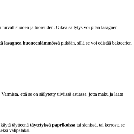
turvallisuuden ja tuoreuden. Oikea säilytys voi pitää lasagnen
ytä lasagnea huoneenlämmössä
pitkään, sillä se voi edistää bakteerien
. Varmista, että se on säilytetty tiiviissä astiassa, jotta maku ja laatu
a käytä täytteenä
täytetyissä paprikoissa
tai sienissä, tai kerrosta se
eksi välipalaksi.