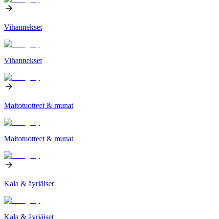
Vihannekset
Vihannekset
Maitotuotteet & munat
Maitotuotteet & munat
Kala & äyriäiset
Kala & äyriäiset