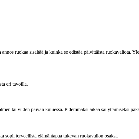
 annos ruokaa sisältää ja kuinka se edistää päivittäistä ruokavaliota. Yl
ta eri tavoilla.
kolmen tai viiden päivän kuluessa. Pidemmäksi aikaa säilyttämiseksi pakast
oka sopii terveellistä elämäntapaa tukevan ruokavalion osaksi.