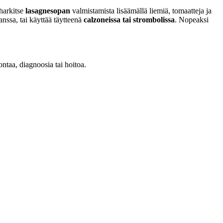
 harkitse
lasagnesopan
valmistamista lisäämällä liemiä, tomaatteja ja
nssa, tai käyttää täytteenä
calzoneissa tai strombolissa
. Nopeaksi
ontaa, diagnoosia tai hoitoa.