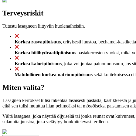
Terveysriskit
Tutustu lasagneen liittyviin huolenaiheisiin.
Korkea rasvapitoisuus
, erityisesti juustoa, béchamel-kastiketta
Korkea hiilihydraattipitoisuus
pastakerrosten vuoksi, mikä voi
Korkea kaloripitoisuus
, joka voi johtaa painonnousuun, jos sit
Mahdollinen korkea natriumpitoisuus
sekä kotitekoisessa ett
Miten valita?
Lasagnen kerrokset tulisi rakentaa tasaisesti pastasta, kastikkeesta ja j
eikä sen tulisi muuttua liian pehmeäksi tai mössöiseksi paistamisen ai
Vältä lasagnea, joka näyttää öljyiseltä tai jonka reunat ovat kuivunee
sulanutta juustoa, joka vetäytyy houkuttelevasti erilleen.