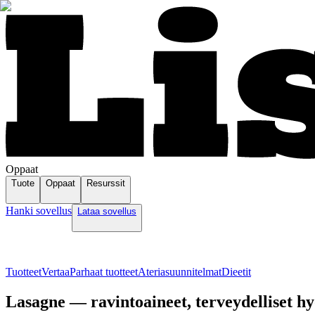
Oppaat
Tuote
Oppaat
Resurssit
Hanki sovellus
Lataa sovellus
Tuotteet
Vertaa
Parhaat tuotteet
Ateriasuunnitelmat
Dieetit
Lasagne — ravintoaineet, terveydelliset hy