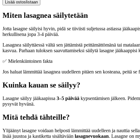
Lisää ostoslistaan
Miten lasagnea säilytetään
Jotta lasagne säilyisi hyvin, pidä se tiiviisti suljetussa astiassa jääkaapi
herkullisena jopa 3-4 päivää.
Lasagnea säilyttäessä vältä sen jättämistä peittämättömänä tai matalaa
kasvua. Parhaan tuloksen saavuttamiseksi säilytä lasagne jääkaappisi
✅ Mielenkiintoinen fakta
Jos haluat lämmittää lasagnea uudelleen pitäen sen kosteana, peitä se f
Kuinka kauan se säilyy?
Lasagne säilyy jääkaapissa
3–5 päivää
kypsentämisen jälkeen. Pidemm
pysyvät hyvänä.
Mitä tehdä tähteille?
Ylijäänyt lasagne voidaan helposti lämmittää uudelleen ja nauttia sell
lisää juustoa ja kastiketta sisältävään
lasagnevuokaan
. Lasagne on myö