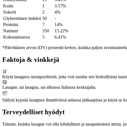
Kuitu
1
3.57%
Sokerit
2
4%
Glykeeminen indeksi
50
-
Proteiini
7
14%
Natrium
350
15.22%
Kokonaisrasva
5
6.41%
*Päivittäisen arvon (DV) prosentti kertoo, kuinka paljon ravintoainetta
Faktoja & vinkkejä
🛒
Käytä lasagnea monipuolisesti, jotta voit nauttia sen herkullisista mauis
😋
Lasagne, tai lasagna, sai alkunsa Italiassa keskiajalla.
📦
Säilytä kypsää lasagnea ilmatiiviissä astiassa jääkaapissa ja käytä se 
Terveydelliset hyödyt
Tutustu, kuinka lasagne voi olla lohdullinen ja tasapainoinen ateria, j