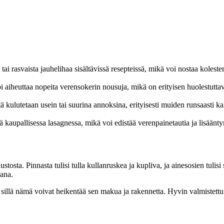
 tai rasvaista jauhelihaa sisältävissä resepteissä, mikä voi nostaa kolester
 aiheuttaa nopeita verensokerin nousuja, mikä on erityisen huolestuttav
ä kulutetaan usein tai suurina annoksina, erityisesti muiden runsaasti ka
ä kaupallisessa lasagnessa, mikä voi edistää verenpainetautia ja lisääntyn
uustosta. Pinnasta tulisi tulla kullanruskea ja kupliva, ja ainesosien tuli
kana.
t, sillä nämä voivat heikentää sen makua ja rakennetta. Hyvin valmistett