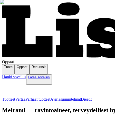
Oppaat
Tuote
Oppaat
Resurssit
Hanki sovellus
Lataa sovellus
Tuotteet
Vertaa
Parhaat tuotteet
Ateriasuunnitelmat
Dieetit
Meirami — ravintoaineet, terveydelliset hy