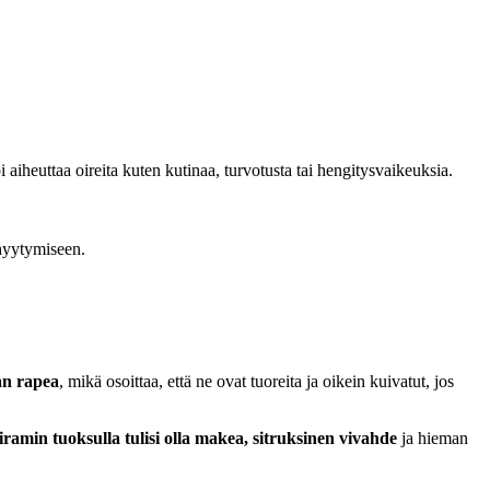
oi aiheuttaa oireita kuten kutinaa, turvotusta tai hengitysvaikeuksia.
 hyytymiseen.
an rapea
, mikä osoittaa, että ne ovat tuoreita ja oikein kuivatut, jos
ramin tuoksulla tulisi olla makea, sitruksinen vivahde
ja hieman