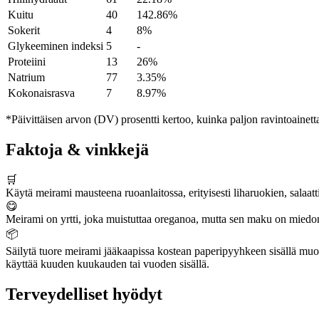
Kuitu
40
142.86%
Sokerit
4
8%
Glykeeminen indeksi
5
-
Proteiini
13
26%
Natrium
77
3.35%
Kokonaisrasva
7
8.97%
*Päivittäisen arvon (DV) prosentti kertoo, kuinka paljon ravintoainetta
Faktoja & vinkkejä
🛒
Käytä meirami mausteena ruoanlaitossa, erityisesti liharuokien, salaatt
😋
Meirami on yrtti, joka muistuttaa oreganoa, mutta sen maku on miedo
📦
Säilytä tuore meirami jääkaapissa kostean paperipyyhkeen sisällä muovip
käyttää kuuden kuukauden tai vuoden sisällä.
Terveydelliset hyödyt