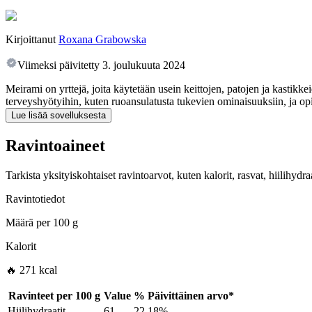
Kirjoittanut
Roxana Grabowska
Viimeksi päivitetty
3. joulukuuta 2024
Meirami on yrttejä, joita käytetään usein keittojen, patojen ja kastikk
terveyshyötyihin, kuten ruoansulatusta tukevien ominaisuuksiin, ja op
Lue lisää sovelluksesta
Ravintoaineet
Tarkista yksityiskohtaiset ravintoarvot, kuten kalorit, rasvat, hiilihyd
Ravintotiedot
Määrä per
100 g
Kalorit
🔥 271 kcal
Ravinteet per
100 g
Value
%
Päivittäinen arvo
*
Hiilihydraatit
61
22.18%