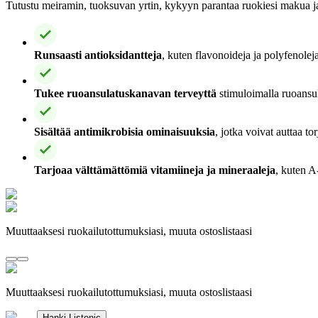
Tutustu meiramin, tuoksuvan yrtin, kykyyn parantaa ruokiesi makua ja
Runsaasti antioksidantteja
, kuten flavonoideja ja polyfenolej
Tukee ruoansulatuskanavan terveyttä
stimuloimalla ruoansul
Sisältää antimikrobisia ominaisuuksia
, jotka voivat auttaa to
Tarjoaa välttämättömiä vitamiineja ja mineraaleja
, kuten A
Muuttaaksesi ruokailutottumuksiasi, muuta ostoslistaasi
Muuttaaksesi ruokailutottumuksiasi, muuta ostoslistaasi
Hanki Listonic