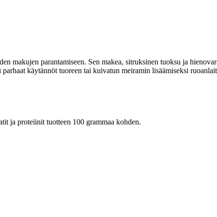
eiden makujen parantamiseen. Sen makea, sitruksinen tuoksu ja hienovarai
i parhaat käytännöt tuoreen tai kuivatun meiramin lisäämiseksi ruoanla
raatit ja proteiinit tuotteen 100 grammaa kohden.