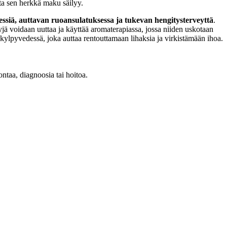
tta sen herkkä maku säilyy.
ressiä, auttavan ruoansulatuksessa ja tukevan hengitysterveyttä
.
jyjä voidaan uuttaa ja käyttää aromaterapiassa, jossa niiden uskotaan
kylpyvedessä, joka auttaa rentouttamaan lihaksia ja virkistämään ihoa.
ontaa, diagnoosia tai hoitoa.