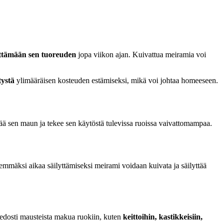
ttämään sen tuoreuden
jopa viikon ajan. Kuivattua meiramia voi
tystä
ylimääräisen kosteuden estämiseksi, mikä voi johtaa homeeseen.
ttää sen maun ja tekee sen käytöstä tulevissa ruoissa vaivattomampaa.
mmäksi aikaa säilyttämiseksi meirami voidaan kuivata ja säilyttää
iedosti mausteista makua ruokiin, kuten
keittoihin, kastikkeisiin,