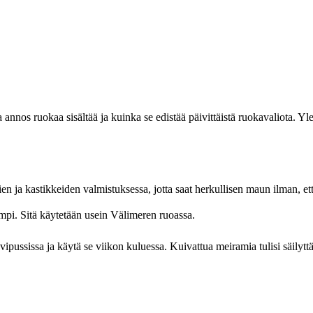
 annos ruokaa sisältää ja kuinka se edistää päivittäistä ruokavaliota. Yl
ien ja kastikkeiden valmistuksessa, jotta saat herkullisen maun ilman, et
mpi. Sitä käytetään usein Välimeren ruoassa.
ussissa ja käytä se viikon kuluessa. Kuivattua meiramia tulisi säilyttää 