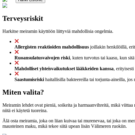
Terveysriskit
Harkitse meiramin käyttöön liittyviä mahdollisia ongelmia.
Allergisten reaktioiden mahdollisuus
joillakin henkilöillä, er
Ruoansulatusvaivojen riski
, kuten turvotus tai kaasu, kun sitä
Mahdolliset yhteisvaikutukset lääkkeiden kanssa
, erityises
Saastumisriski
haitallisilla bakteereilla tai torjunta-aineilla, jo
Miten valita?
Meiramin lehdet ovat pieniä, soikeita ja harmaanvihreitä, mikä viitta
niitä ei käytetä tuoreina.
Älä osta meiramia, joka on liian kuivaa tai murenevaa, tai joka on mene
mausteinen maku, mikä tekee siitä upean lisän Välimeren ruokiin.