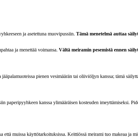
ipyyhkeeseen ja asetettuna muovipussiin.
Tämä menetelmä auttaa säily
uupahtaa ja menettää voimansa.
Vältä meiramin pesemistä ennen säily
ta jääpalamuoteissa pienen vesimäärän tai oliiviöljyn kanssa; tämä säily
iin paperipyyhkeen kanssa ylimääräisen kosteuden imeyttämiseksi. Pide
a että muissa käyttötarkoituksissa. Keittiössä meirami tuo makeaa ja m