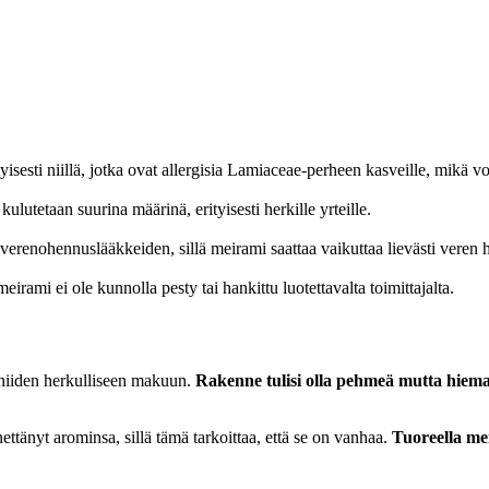
ityisesti niillä, jotka ovat allergisia Lamiaceae-perheen kasveille, mikä v
 kulutetaan suurina määrinä, erityisesti herkille yrteille.
ti verenohennuslääkkeiden, sillä meirami saattaa vaikuttaa lievästi veren
s meirami ei ole kunnolla pesty tai hankittu luotettavalta toimittajalta.
a niiden herkulliseen makuun.
Rakenne tulisi olla pehmeä mutta hiem
ttänyt arominsa, sillä tämä tarkoittaa, että se on vanhaa.
Tuoreella mei