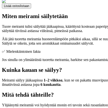
Lisää ostoslistaan
Miten meirami säilytetään
Tuore meirami tulisi säilyttää jääkaapissa, käärittynä kosteaan paper
säilyttää tiiviissä astiassa viileässä, pimeässä paikassa.
Älä jätä tuoretta meiramia huoneenlämpöön pitkäksi aikaa, sillä se n
Säilytä se oikein, jotta sen aromikkaat ominaisuudet säilyvät.
✅ Mielenkiintoinen fakta
Jos sinulla on ylimääräistä tuoretta meiramia, harkitse sen pakastamis
Kuinka kauan se säilyy?
Meirami säilyy jääkaapissa
1–2 viikkoa
, kun se on pakattu muovipuss
ilmatiiviissä astiassa jopa
6 kuukautta
.
Mitä tehdä tähteille?
Ylijäänyttä meiramiä voi hyödyntää monin eri tavoin sekä ruoanlaitoss