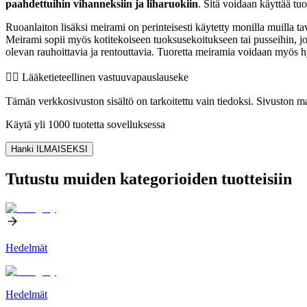
paahdettuihin vihanneksiin ja liharuokiin
. Sitä voidaan käyttää tu
Ruoanlaiton lisäksi meirami on perinteisesti käytetty monilla muilla ta
Meirami sopii myös kotitekoiseen tuoksusekoitukseen tai pusseihin, joil
olevan rauhoittavia ja rentouttavia. Tuoretta meiramia voidaan myös h
👨‍⚕️️ Lääketieteellinen vastuuvapauslauseke
Tämän verkkosivuston sisältö on tarkoitettu vain tiedoksi. Sivuston mat
Käytä yli 1000 tuotetta sovelluksessa
Hanki ILMAISEKSI
Tutustu muiden kategorioiden tuotteisiin
Hedelmät
Hedelmät