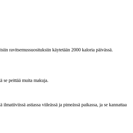
eisiin ravitsemussuosituksiin käytetään 2000 kaloria päivässä.
tä se peittää muita makuja.
ilmatiiviissä astiassa viileässä ja pimeässä paikassa, ja se kannattaa