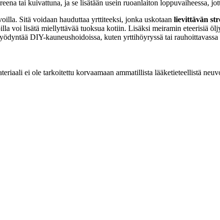
oreena tai kuivattuna, ja se lisätään usein ruoanlaiton loppuvaiheessa, jo
voilla. Sitä voidaan hauduttaa yrttiteeksi, jonka uskotaan
lievittävän st
la voi lisätä miellyttävää tuoksua kotiin. Lisäksi meiramin eteerisiä öl
yödyntää DIY-kauneushoidoissa, kuten yrttihöyryssä tai rauhoittavassa 
eriaali ei ole tarkoitettu korvaamaan ammatillista lääketieteellistä neuv