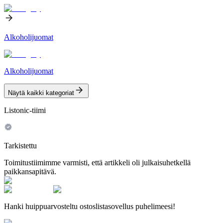
Alkoholijuomat
Alkoholijuomat
Näytä kaikki kategoriat
Listonic-tiimi
Tarkistettu
Toimitustiimimme varmisti, että artikkeli oli julkaisuhetkellä
paikkansapitävä.
Hanki huippuarvosteltu ostoslistasovellus puhelimeesi!