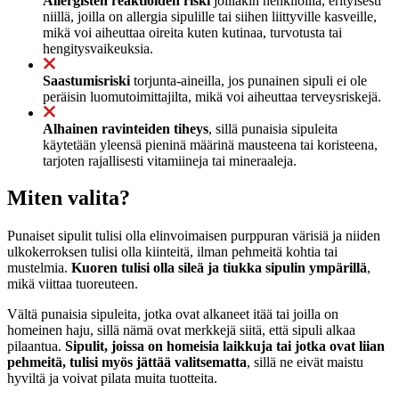
Allergisten reaktioiden riski
joillakin henkilöillä, erityisesti
niillä, joilla on allergia sipulille tai siihen liittyville kasveille,
mikä voi aiheuttaa oireita kuten kutinaa, turvotusta tai
hengitysvaikeuksia.
Saastumisriski
torjunta-aineilla, jos punainen sipuli ei ole
peräisin luomutoimittajilta, mikä voi aiheuttaa terveysriskejä.
Alhainen ravinteiden tiheys
, sillä punaisia sipuleita
käytetään yleensä pieninä määrinä mausteena tai koristeena,
tarjoten rajallisesti vitamiineja tai mineraaleja.
Miten valita?
Punaiset sipulit tulisi olla elinvoimaisen purppuran värisiä ja niiden
ulkokerroksen tulisi olla kiinteitä, ilman pehmeitä kohtia tai
mustelmia.
Kuoren tulisi olla sileä ja tiukka sipulin ympärillä
,
mikä viittaa tuoreuteen.
Vältä punaisia sipuleita, jotka ovat alkaneet itää tai joilla on
homeinen haju, sillä nämä ovat merkkejä siitä, että sipuli alkaa
pilaantua.
Sipulit, joissa on homeisia laikkuja tai jotka ovat liian
pehmeitä, tulisi myös jättää valitsematta
, sillä ne eivät maistu
hyviltä ja voivat pilata muita tuotteita.