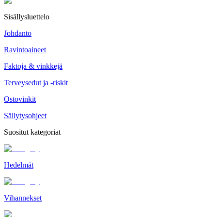
Sisällysluettelo
Johdanto
Ravintoaineet
Faktoja & vinkkejä
Terveysedut ja -riskit
Ostovinkit
Säilytysohjeet
Suositut kategoriat
Hedelmät
Vihannekset