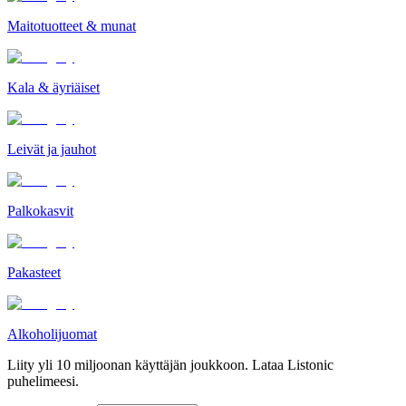
Maitotuotteet & munat
Kala & äyriäiset
Leivät ja jauhot
Palkokasvit
Pakasteet
Alkoholijuomat
Liity yli 10 miljoonan käyttäjän joukkoon. Lataa Listonic
puhelimeesi.