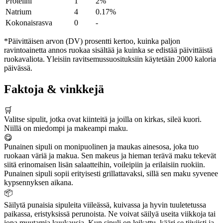
Proteiini
1
2%
Natrium
4
0.17%
Kokonaisrasva
0
-
*Päivittäisen arvon (DV) prosentti kertoo, kuinka paljon
ravintoainetta annos ruokaa sisältää ja kuinka se edistää päivittäistä
ruokavaliota. Yleisiin ravitsemussuosituksiin käytetään 2000 kaloria
päivässä.
Faktoja & vinkkejä
🛒
Valitse sipulit, jotka ovat kiinteitä ja joilla on kirkas, sileä kuori.
Niillä on miedompi ja makeampi maku.
😋
Punainen sipuli on monipuolinen ja maukas ainesosa, joka tuo
ruokaan väriä ja makua. Sen makeus ja hieman terävä maku tekevät
siitä erinomaisen lisän salaatteihin, voileipiin ja erilaisiin ruokiin.
Punainen sipuli sopii erityisesti grillattavaksi, sillä sen maku syvenee
kypsennyksen aikana.
📦
Säilytä punaisia sipuleita viileässä, kuivassa ja hyvin tuuletetussa
paikassa, eristyksissä perunoista. Ne voivat säilyä useita viikkoja tai
jopa muutamia kuukausia. Kun sipuli on leikattu, kääri se tiiviisti ja