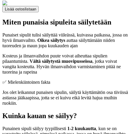
Lisää ostoslistaan
Miten punaisia sipuleita säilytetään
Punaiset sipulit tulisi säilyttää viileässä, kuivassa paikassa, jossa on
hyvä ilmanvaihto.
Oikea säilytys
auttaa säilyttämään niiden
tuoreuden ja maun jopa kuukauden ajan
Kosteus ja ilmanvaihdon puute voivat aiheuttaa sipulien
pilaantumista.
Vältä säilytystä muovipusseissa
, jotka voivat
vangita kosteutta. Hyvän ilmanvaihdon varmistaminen pitää ne
tuoreina ja rapeina
✅ Mielenkiintoinen fakta
Jos olet leikannut punaisen sipulin, säilytä käyttämätön osa tiiviissä
astiassa jääkaapissa, jotta se ei kuivu eikä levitä hajua muihin
ruokiin.
Kuinka kauan se säilyy?
Punainen sipuli säilyy tyypillisesti
1-2 kuukautta
, kun se on
varastoitu viileässä, pimeässä paikassa, jossa on hyvä ilmanvaihto.