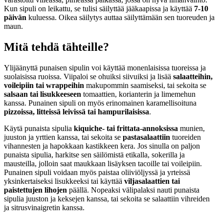
Kun sipuli on leikattu, se tulisi säilyttää jääkaapissa ja käyttää
7-10
päivän
kuluessa. Oikea säilytys auttaa säilyttämään sen tuoreuden ja
maun.
Mitä tehdä tähteille?
Ylijäänyttä punaisen sipulin voi käyttää monenlaisissa tuoreissa ja
suolaisissa ruoissa. Viipaloi se ohuiksi siivuiksi ja lisää
salaatteihin,
voileipiin tai wrappeihin
makupommin saamiseksi, tai sekoita se
salsaan tai lisukkeeseen
tomaattien, korianterin ja limemehun
kanssa. Punainen sipuli on myös erinomainen karamellisoituna
pizzoissa, litteissä leivissä tai hampurilaisissa
.
Käytä punaista sipulia
kiquiche- tai frittata-annoksissa
munien,
juuston ja yrttien kanssa, tai sekoita se
pastasalaattiin
tuoreiden
vihannesten ja hapokkaan kastikkeen kera. Jos sinulla on paljon
punaista sipulia, harkitse sen säilömistä etikalla, sokerilla ja
mausteilla, jolloin saat maukkaan lisäyksen tacoille tai voileipiin.
Punainen sipuli voidaan myös paistaa oliiviöljyssä ja yrteissä
yksinkertaiseksi lisukkeeksi tai käyttää
viljasalaattien tai
paistettujen lihojen
päällä. Nopeaksi välipalaksi nauti punaista
sipulia juuston ja keksejen kanssa, tai sekoita se salaattiin vihreiden
ja sitrusvinaigretin kanssa.