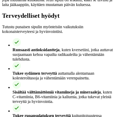
laita jääkaappiin, käyttäen muutaman päivän kuluessa.
Terveydelliset hyödyt
Tutustu punaisen sipulin myönteisiin vaikutuksiin
kokonaisterveyteesi ja hyvinvointiisi.
Runsaasti antioksidantteja
, kuten kversetiini, jotka auttavat
suojaamaan kehoa vapailta radikaaleilta ja vähentämään
tulehdusta.
Tukee sydämen terveyttä
auttamalla alentamaan
kolesterolitasoja ja vähentämään verenpainetta.
Sisältää välttämättömiä vitamiineja ja mineraaleja
, kuten
C-vitamiinia, B6-vitamiinia ja kaliumia, jotka tukevat yleistä
terveyttä ja hyvinvointia.
Tukee ruoansulatuksen terveyttä
kuitupitoisuutensa