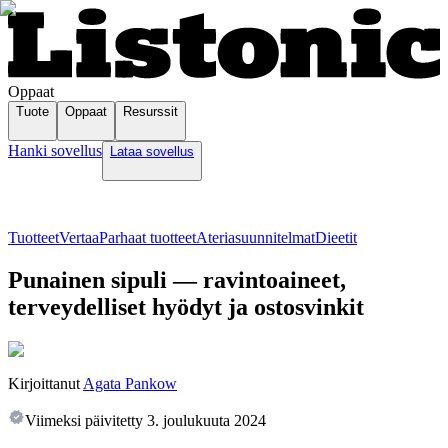
Oppaat
Tuote
Oppaat
Resurssit
Hanki sovellus
Lataa sovellus
Tuotteet
Vertaa
Parhaat tuotteet
Ateriasuunnitelmat
Dieetit
Punainen sipuli — ravintoaineet,
terveydelliset hyödyt ja ostosvinkit
Kirjoittanut
Agata Pankow
Viimeksi päivitetty
3. joulukuuta 2024