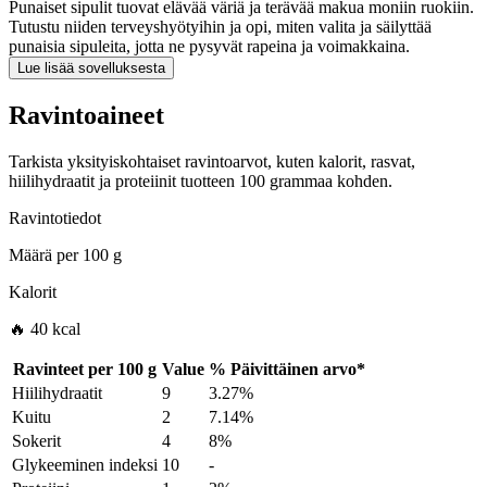
Punaiset sipulit tuovat elävää väriä ja terävää makua moniin ruokiin.
Tutustu niiden terveyshyötyihin ja opi, miten valita ja säilyttää
punaisia sipuleita, jotta ne pysyvät rapeina ja voimakkaina.
Lue lisää sovelluksesta
Ravintoaineet
Tarkista yksityiskohtaiset ravintoarvot, kuten kalorit, rasvat,
hiilihydraatit ja proteiinit tuotteen 100 grammaa kohden.
Ravintotiedot
Määrä per
100 g
Kalorit
🔥 40 kcal
Ravinteet per
100 g
Value
%
Päivittäinen arvo
*
Hiilihydraatit
9
3.27%
Kuitu
2
7.14%
Sokerit
4
8%
Glykeeminen indeksi
10
-