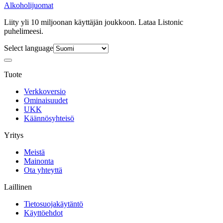
Alkoholijuomat
Liity yli 10 miljoonan käyttäjän joukkoon. Lataa Listonic
puhelimeesi.
Select language
Tuote
Verkkoversio
Ominaisuudet
UKK
Käännösyhteisö
Yritys
Meistä
Mainonta
Ota yhteyttä
Laillinen
Tietosuojakäytäntö
Käyttöehdot