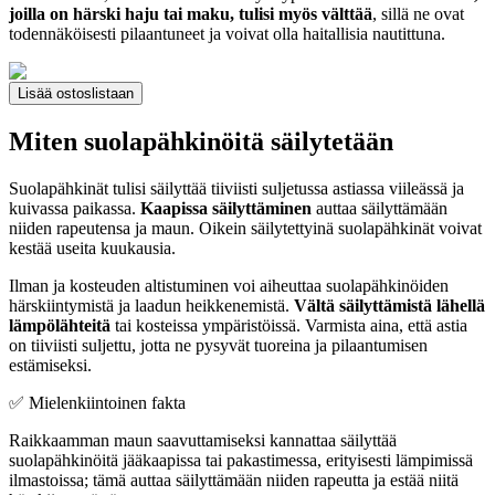
joilla on härski haju tai maku, tulisi myös välttää
, sillä ne ovat
todennäköisesti pilaantuneet ja voivat olla haitallisia nautittuna.
Lisää ostoslistaan
Miten suolapähkinöitä säilytetään
Suolapähkinät tulisi säilyttää tiiviisti suljetussa astiassa viileässä ja
kuivassa paikassa.
Kaapissa säilyttäminen
auttaa säilyttämään
niiden rapeutensa ja maun. Oikein säilytettyinä suolapähkinät voivat
kestää useita kuukausia.
Ilman ja kosteuden altistuminen voi aiheuttaa suolapähkinöiden
härskiintymistä ja laadun heikkenemistä.
Vältä säilyttämistä lähellä
lämpölähteitä
tai kosteissa ympäristöissä. Varmista aina, että astia
on tiiviisti suljettu, jotta ne pysyvät tuoreina ja pilaantumisen
estämiseksi.
✅ Mielenkiintoinen fakta
Raikkaamman maun saavuttamiseksi kannattaa säilyttää
suolapähkinöitä jääkaapissa tai pakastimessa, erityisesti lämpimissä
ilmastoissa; tämä auttaa säilyttämään niiden rapeutta ja estää niitä