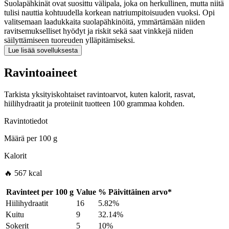
Suolapähkinät ovat suosittu välipala, joka on herkullinen, mutta niitä
tulisi nauttia kohtuudella korkean natriumpitoisuuden vuoksi. Opi
valitsemaan laadukkaita suolapähkinöitä, ymmärtämään niiden
ravitsemukselliset hyödyt ja riskit sekä saat vinkkejä niiden
säilyttämiseen tuoreuden ylläpitämiseksi.
Lue lisää sovelluksesta
Ravintoaineet
Tarkista yksityiskohtaiset ravintoarvot, kuten kalorit, rasvat,
hiilihydraatit ja proteiinit tuotteen 100 grammaa kohden.
Ravintotiedot
Määrä per
100 g
Kalorit
🔥 567 kcal
Ravinteet per
100 g
Value
%
Päivittäinen arvo
*
Hiilihydraatit
16
5.82%
Kuitu
9
32.14%
Sokerit
5
10%