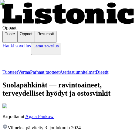
Oppaat
Tuote
Oppaat
Resurssit
Hanki sovellus
Lataa sovellus
Tuotteet
Vertaa
Parhaat tuotteet
Ateriasuunnitelmat
Dieetit
Suolapähkinät — ravintoaineet,
terveydelliset hyödyt ja ostosvinkit
Kirjoittanut
Agata Pankow
Viimeksi päivitetty
3. joulukuuta 2024