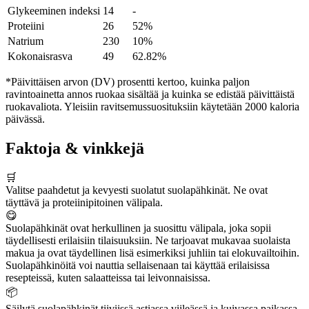
Glykeeminen indeksi
14
-
Proteiini
26
52%
Natrium
230
10%
Kokonaisrasva
49
62.82%
*Päivittäisen arvon (DV) prosentti kertoo, kuinka paljon
ravintoainetta annos ruokaa sisältää ja kuinka se edistää päivittäistä
ruokavaliota. Yleisiin ravitsemussuosituksiin käytetään 2000 kaloria
päivässä.
Faktoja & vinkkejä
🛒
Valitse paahdetut ja kevyesti suolatut suolapähkinät. Ne ovat
täyttävä ja proteiinipitoinen välipala.
😋
Suolapähkinät ovat herkullinen ja suosittu välipala, joka sopii
täydellisesti erilaisiin tilaisuuksiin. Ne tarjoavat mukavaa suolaista
makua ja ovat täydellinen lisä esimerkiksi juhliin tai elokuvailtoihin.
Suolapähkinöitä voi nauttia sellaisenaan tai käyttää erilaisissa
resepteissä, kuten salaatteissa tai leivonnaisissa.
📦
Säilytä suolapähkinät tiiviissä astiassa viileässä ja kuivassa paikassa.