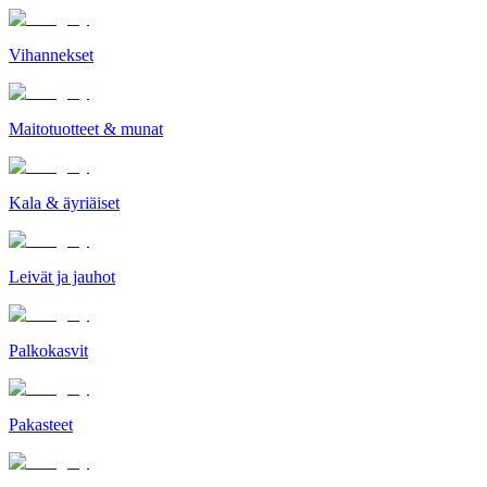
Vihannekset
Maitotuotteet & munat
Kala & äyriäiset
Leivät ja jauhot
Palkokasvit
Pakasteet