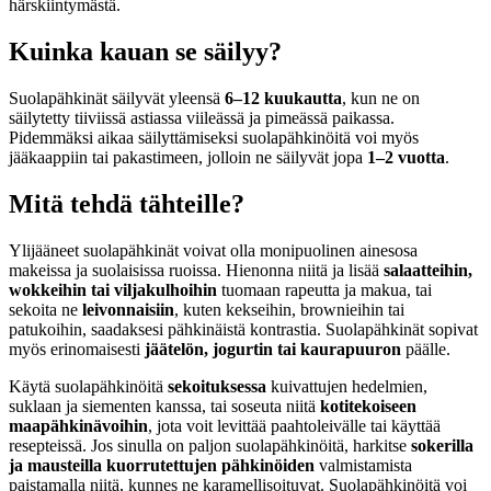
härskiintymästä.
Kuinka kauan se säilyy?
Suolapähkinät säilyvät yleensä
6–12 kuukautta
, kun ne on
säilytetty tiiviissä astiassa viileässä ja pimeässä paikassa.
Pidemmäksi aikaa säilyttämiseksi suolapähkinöitä voi myös
jääkaappiin tai pakastimeen, jolloin ne säilyvät jopa
1–2 vuotta
.
Mitä tehdä tähteille?
Ylijääneet suolapähkinät voivat olla monipuolinen ainesosa
makeissa ja suolaisissa ruoissa. Hienonna niitä ja lisää
salaatteihin,
wokkeihin tai viljakulhoihin
tuomaan rapeutta ja makua, tai
sekoita ne
leivonnaisiin
, kuten kekseihin, brownieihin tai
patukoihin, saadaksesi pähkinäistä kontrastia. Suolapähkinät sopivat
myös erinomaisesti
jäätelön, jogurtin tai kaurapuuron
päälle.
Käytä suolapähkinöitä
sekoituksessa
kuivattujen hedelmien,
suklaan ja siementen kanssa, tai soseuta niitä
kotitekoiseen
maapähkinävoihin
, jota voit levittää paahtoleivälle tai käyttää
resepteissä. Jos sinulla on paljon suolapähkinöitä, harkitse
sokerilla
ja mausteilla kuorrutettujen pähkinöiden
valmistamista
paistamalla niitä, kunnes ne karamellisoituvat. Suolapähkinöitä voi