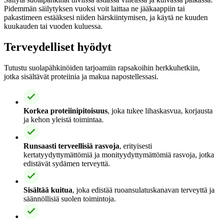
Pidemmän säilytyksen vuoksi voit laittaa ne jääkaappiin tai
pakastimeen estääksesi niiden härskiintymisen, ja käytä ne kuuden
kuukauden tai vuoden kuluessa.
Terveydelliset hyödyt
Tutustu suolapähkinöiden tarjoamiin rapsakoihin herkkuhetkiin,
jotka sisältävät proteiinia ja makua napostellessasi.
Korkea proteiinipitoisuus
, joka tukee lihaskasvua, korjausta
ja kehon yleistä toimintaa.
Runsaasti terveellisiä rasvoja
, erityisesti
kertatyydyttymättömiä ja monityydyttymättömiä rasvoja, jotka
edistävät sydämen terveyttä.
Sisältää kuitua
, joka edistää ruoansulatuskanavan terveyttä ja
säännöllisiä suolen toimintoja.