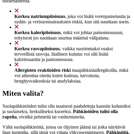
huolenaiheista.
Korkea natriumpitoisuus
, joka voi lisätä verenpainetautia ja
sydän- ja verisuonisairauksien riskiä, kun sitä nautitaan usein.
Korkea kaloripitoisuus
, mikä voi johtaa painonnousuun,
erityisesti jos nautitaan suurina määrinä välipalana.
Korkea rasvapitoisuus
, vaikka suurimmaksi osaksi
terveellisiä rasvoja, liiallinen kulutus voi silti lisätä
kalorinsaantia ja painonnousua.
Allergisten reaktioiden riski
maapähkinäallergikoilla, mikä
voi aiheuttaa oireita kuten kutinaa, turvotusta,
hengitysvaikeuksia tai anafylaksiaa.
Miten valita?
Suolapähkinöiden tulisi olla tasaisesti paahdettuja kauniin kultaisiksi
ja suolaiseksi, herkulliseksi kuoreksi.
Pähkinöiden tulisi olla
rapeita
, eivätkä pehmeitä tai vanhentuneita.
Vältä suolapähkinöitä, joissa on öljyinen jäämä tai jotka näyttävät
liian tummilta, sillä tämä voi viitata ylikypsentämiseen.
Pähkinöitä,