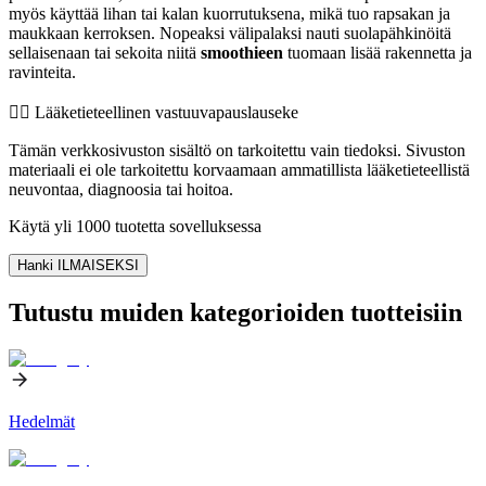
myös käyttää lihan tai kalan kuorrutuksena, mikä tuo rapsakan ja
maukkaan kerroksen. Nopeaksi välipalaksi nauti suolapähkinöitä
sellaisenaan tai sekoita niitä
smoothieen
tuomaan lisää rakennetta ja
ravinteita.
👨‍⚕️️ Lääketieteellinen vastuuvapauslauseke
Tämän verkkosivuston sisältö on tarkoitettu vain tiedoksi. Sivuston
materiaali ei ole tarkoitettu korvaamaan ammatillista lääketieteellistä
neuvontaa, diagnoosia tai hoitoa.
Käytä yli 1000 tuotetta sovelluksessa
Hanki ILMAISEKSI
Tutustu muiden kategorioiden tuotteisiin
Hedelmät