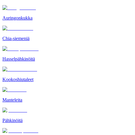
Auringonkukka
Chia-siemeniä
Hasselpähkinöitä
Kookoshiutaleet
Manteleita
Pähkinöitä