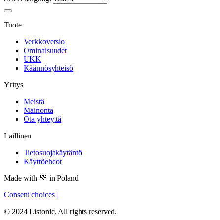
Tuote
Verkkoversio
Ominaisuudet
UKK
Käännösyhteisö
Yritys
Meistä
Mainonta
Ota yhteyttä
Laillinen
Tietosuojakäytäntö
Käyttöehdot
Made with
💚
in Poland
Consent choices
|
© 2024 Listonic. All rights reserved.