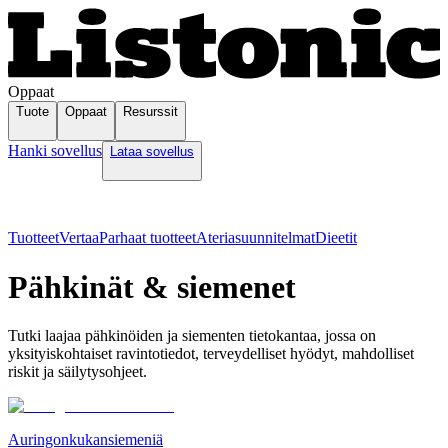
Oppaat
Tuote
Oppaat
Resurssit
Hanki sovellus
Lataa sovellus
Tuotteet
Vertaa
Parhaat tuotteet
Ateriasuunnitelmat
Dieetit
Pähkinät & siemenet
Tutki laajaa pähkinöiden ja siementen tietokantaa, jossa on
yksityiskohtaiset ravintotiedot, terveydelliset hyödyt, mahdolliset
riskit ja säilytysohjeet.
Auringonkukansiemeniä