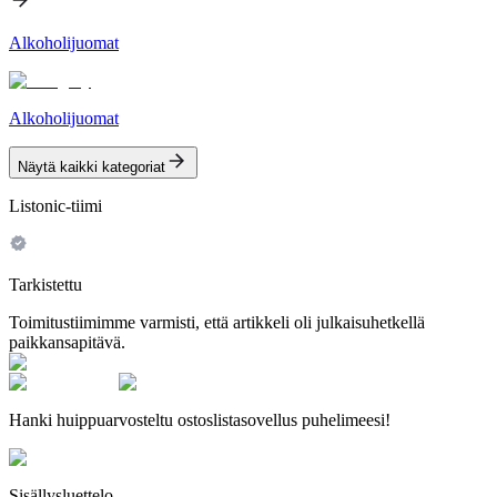
Alkoholijuomat
Alkoholijuomat
Näytä kaikki kategoriat
Listonic-tiimi
Tarkistettu
Toimitustiimimme varmisti, että artikkeli oli julkaisuhetkellä
paikkansapitävä.
Hanki huippuarvosteltu ostoslistasovellus puhelimeesi!
Sisällysluettelo