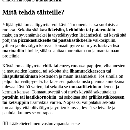
Mitä tehdä tähteille?
Ylijäänyttä tomaattipyrettä voi käyttää monenlaisissa suolaisissa
ruoissa. Sekoita sitä
kastikkeisiin, keittoihin tai pataruokiin
makujen syventämiseksi ja täyteläisyyden lisäämiseksi, tai käytä sitä
pohjana
pizzakastikkeelle tai pastakastikkeelle
valkosipulin,
yrttien ja oliiviöljyn kanssa. Tomaattipyree on myös loistava lisä
marinadiin
lihoille, sillä se auttaa mureuttamaan ja maustamaan
proteiinia.
Käytä tomaattipyrettä
chili- tai curryruoassa
papujen, vihannesten
ja mausteiden kanssa, tai sekoita sitä
lihamurekkeeseen tai
lihapullataikinaan
kosteuden ja maun lisäämiseksi. Jos sinulla on
paljon tomaattipyrettä, harkitse sen pakastamista pieninä annoksina
tulevaa käyttöä varten, tai sekoita se
tomaattikeittoon
liemen ja
kerman kanssa. Tomaattipyrettä voi myös käyttää sakeuttajana
patoihin tai laatikkoruokiin
, tai sekoittaa sitä
grillikastikkeeseen
tai ketsuppiin
lisämakua varten. Nopeaksi välipalaksi sekoita
tomaattipyrettä oliiviöljyn ja yrttien kanssa, levitä se leivälle ja
paahda, kunnes se on rapeaa.
👨‍⚕️️ Lääketieteellinen vastuuvapauslauseke