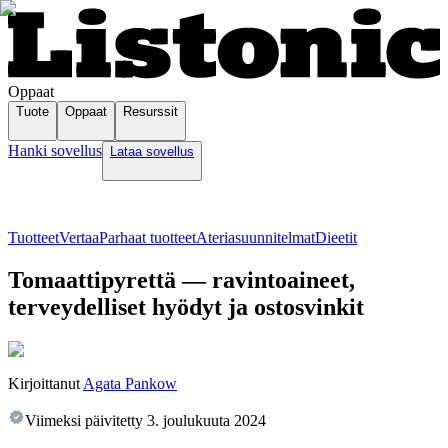
Oppaat
Tuote
Oppaat
Resurssit
Hanki sovellus
Lataa sovellus
Tuotteet
Vertaa
Parhaat tuotteet
Ateriasuunnitelmat
Dieetit
Tomaattipyrettä — ravintoaineet,
terveydelliset hyödyt ja ostosvinkit
Kirjoittanut
Agata Pankow
Viimeksi päivitetty
3. joulukuuta 2024