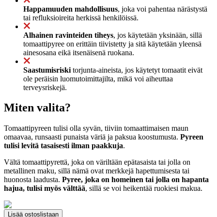
Happamuuden mahdollisuus
, joka voi pahentaa närästystä
tai refluksioireita herkissä henkilöissä.
Alhainen ravinteiden tiheys
, jos käytetään yksinään, sillä
tomaattipyree on erittäin tiivistetty ja sitä käytetään yleensä
ainesosana eikä itsenäisenä ruokana.
Saastumisriski
torjunta-aineista, jos käytetyt tomaatit eivät
ole peräisin luomutoimittajilta, mikä voi aiheuttaa
terveysriskejä.
Miten valita?
Tomaattipyreen tulisi olla syvän, tiiviin tomaattimaisen maun
omaavaa, runsaasti punaista väriä ja paksua koostumusta.
Pyreen
tulisi levitä tasaisesti ilman paakkuja
.
Vältä tomaattipyrettä, joka on väriltään epätasaista tai jolla on
metallinen maku, sillä nämä ovat merkkejä hapettumisesta tai
huonosta laadusta.
Pyree, joka on homeinen tai jolla on hapanta
hajua, tulisi myös välttää
, sillä se voi heikentää ruokiesi makua.
Lisää ostoslistaan