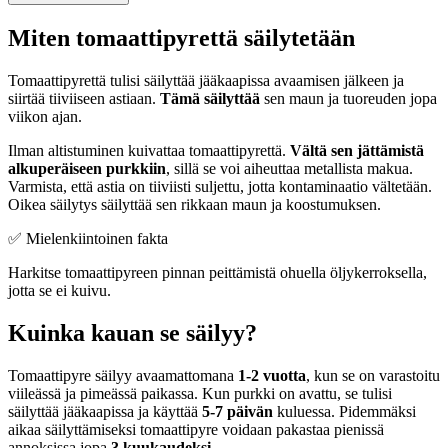
Miten tomaattipyrettä säilytetään
Tomaattipyrettä tulisi säilyttää jääkaapissa avaamisen jälkeen ja
siirtää tiiviiseen astiaan.
Tämä säilyttää
sen maun ja tuoreuden jopa
viikon ajan.
Ilman altistuminen kuivattaa tomaattipyrettä.
Vältä sen jättämistä
alkuperäiseen purkkiin
, sillä se voi aiheuttaa metallista makua.
Varmista, että astia on tiiviisti suljettu, jotta kontaminaatio vältetään.
Oikea säilytys säilyttää sen rikkaan maun ja koostumuksen.
✅ Mielenkiintoinen fakta
Harkitse tomaattipyreen pinnan peittämistä ohuella öljykerroksella,
jotta se ei kuivu.
Kuinka kauan se säilyy?
Tomaattipyre säilyy avaamattomana
1-2 vuotta
, kun se on varastoitu
viileässä ja pimeässä paikassa. Kun purkki on avattu, se tulisi
säilyttää jääkaapissa ja käyttää
5-7 päivän
kuluessa. Pidemmäksi
aikaa säilyttämiseksi tomaattipyre voidaan pakastaa pienissä
annoksissa jopa
3 kuukaudeksi
.