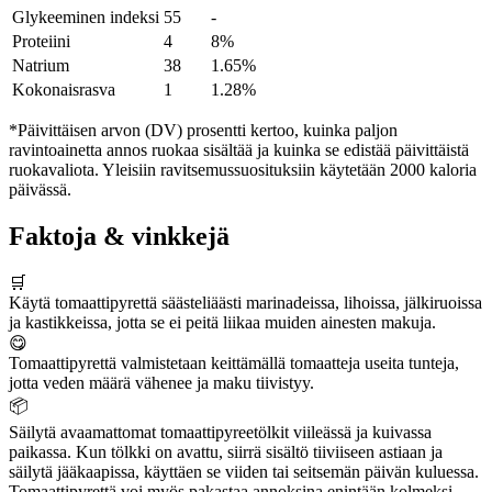
Glykeeminen indeksi
55
-
Proteiini
4
8%
Natrium
38
1.65%
Kokonaisrasva
1
1.28%
*Päivittäisen arvon (DV) prosentti kertoo, kuinka paljon
ravintoainetta annos ruokaa sisältää ja kuinka se edistää päivittäistä
ruokavaliota. Yleisiin ravitsemussuosituksiin käytetään 2000 kaloria
päivässä.
Faktoja & vinkkejä
🛒
Käytä tomaattipyrettä säästeliäästi marinadeissa, lihoissa, jälkiruoissa
ja kastikkeissa, jotta se ei peitä liikaa muiden ainesten makuja.
😋
Tomaattipyrettä valmistetaan keittämällä tomaatteja useita tunteja,
jotta veden määrä vähenee ja maku tiivistyy.
📦
Säilytä avaamattomat tomaattipyreetölkit viileässä ja kuivassa
paikassa. Kun tölkki on avattu, siirrä sisältö tiiviiseen astiaan ja
säilytä jääkaapissa, käyttäen se viiden tai seitsemän päivän kuluessa.
Tomaattipyrettä voi myös pakastaa annoksina enintään kolmeksi