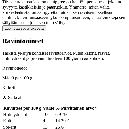
Tiivistetty ja maukas tomaattipyree on keittiön perustuote, joka tuo
syvyyttä kastikkeisiin ja pataruokiin. Ymmärrä, miten valita
korkealaatuista tomaattipyrettä, tutustu sen ravitsemuksellisiin
etuihin, kuten runsaaseen lykopeenipitoisuuteen, ja saa vinkkejä sen
säilyttämiseen, jotta sen teho säilyy.
Lue lisää sovelluksesta
Ravintoaineet
Tarkista yksityiskohtaiset ravintoarvot, kuten kalorit, rasvat,
hiilihydraatit ja proteiinit tuotteen 100 grammaa kohden.
Ravintotiedot
Määrä per
100 g
Kalorit
🔥 82 kcal
Ravinteet per
100 g
Value
%
Päivittäinen arvo
*
Hiilihydraatit
19
6.91%
Kuitu
4
14.29%
Sokerit
13
26%