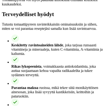
kuukaudeksi.
Terveydelliset hyödyt
Tutustu tomaattipyreen ravinteikkaisiin ominaisuuksiin ja siihen,
miten se voi parantaa reseptejäsi samalla kun lisää ravintoarvoa.
Keskitetty ravintoaineiden lähde
, joka tarjoaa runsaasti
vitamiineja ja mineraaleja, kuten C-vitamiinia, A-vitamiinia ja
kaliumia.
Rikas lykopeenista
, voimakkaasta antioksidantista, joka
auttaa suojaamaan kehoa vapailta radikaaleilta ja tukee
sydämen terveyttä.
Parantaa makua
ruoissa, mikä tekee siitä monikäyttöisen
ainesosan, joka lisää syvyyttä kastikkeisiin, keittoihin ja
pataruokiin.