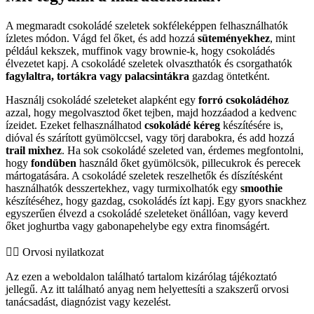
A megmaradt csokoládé szeletek sokféleképpen felhasználhatók
ízletes módon. Vágd fel őket, és add hozzá
süteményekhez
, mint
például kekszek, muffinok vagy brownie-k, hogy csokoládés
élvezetet kapj. A csokoládé szeletek olvaszthatók és csorgathatók
fagylaltra, tortákra vagy palacsintákra
gazdag öntetként.
Használj csokoládé szeleteket alapként egy
forró csokoládéhoz
azzal, hogy megolvasztod őket tejben, majd hozzáadod a kedvenc
ízeidet. Ezeket felhasználhatod
csokoládé kéreg
készítésére is,
dióval és szárított gyümölccsel, vagy törj darabokra, és add hozzá
trail mixhez
. Ha sok csokoládé szeleted van, érdemes megfontolni,
hogy
fondüben
használd őket gyümölcsök, pillecukrok és perecek
mártogatására. A csokoládé szeletek reszelhetők és díszítésként
használhatók desszertekhez, vagy turmixolhatók egy
smoothie
készítéséhez, hogy gazdag, csokoládés ízt kapj. Egy gyors snackhez
egyszerűen élvezd a csokoládé szeleteket önállóan, vagy keverd
őket joghurtba vagy gabonapehelybe egy extra finomságért.
👨‍⚕️️ Orvosi nyilatkozat
Az ezen a weboldalon található tartalom kizárólag tájékoztató
jellegű. Az itt található anyag nem helyettesíti a szakszerű orvosi
tanácsadást, diagnózist vagy kezelést.