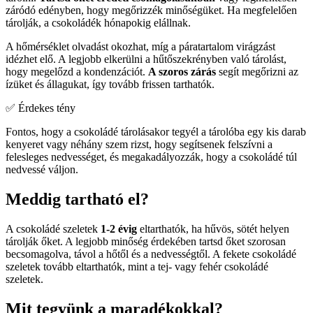
záródó edényben, hogy megőrizzék minőségüket. Ha megfelelően
tárolják, a csokoládék hónapokig elállnak.
A hőmérséklet olvadást okozhat, míg a páratartalom virágzást
idézhet elő. A legjobb elkerülni a hűtőszekrényben való tárolást,
hogy megelőzd a kondenzációt.
A szoros zárás
segít megőrizni az
ízüket és állagukat, így tovább frissen tarthatók.
✅ Érdekes tény
Fontos, hogy a csokoládé tárolásakor tegyél a tárolóba egy kis darab
kenyeret vagy néhány szem rizst, hogy segítsenek felszívni a
felesleges nedvességet, és megakadályozzák, hogy a csokoládé túl
nedvessé váljon.
Meddig tartható el?
A csokoládé szeletek
1-2 évig
eltarthatók, ha hűvös, sötét helyen
tárolják őket. A legjobb minőség érdekében tartsd őket szorosan
becsomagolva, távol a hőtől és a nedvességtől. A fekete csokoládé
szeletek tovább eltarthatók, mint a tej- vagy fehér csokoládé
szeletek.
Mit tegyünk a maradékokkal?