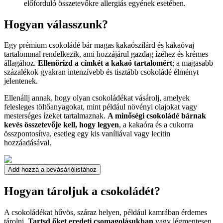
előforduló összetevőkre allergiás egyének esetében.
Hogyan válasszunk?
Egy prémium csokoládé bár magas kakaószilárd és kakaóvaj
tartalommal rendelkezik, ami hozzájárul gazdag ízéhez és krémes
állagához.
Ellenőrizd a címkét a kakaó tartalomért
; a magasabb
százalékok gyakran intenzívebb és tisztább csokoládé élményt
jelentenek.
Ellenállj annak, hogy olyan csokoládékat vásárolj, amelyek
felesleges töltőanyagokat, mint például növényi olajokat vagy
mesterséges ízeket tartalmaznak.
A minőségi csokoládé bárnak
kevés összetevője kell, hogy legyen
, a kakaóra és a cukorra
összpontosítva, esetleg egy kis vaníliával vagy lecitin
hozzáadásával.
Add hozzá a bevásárlólistához
Hogyan tároljuk a csokoládét?
A csokoládékat hűvös, száraz helyen, például kamrában érdemes
tárolni.
Tartsd őket eredeti csomagolásukban
vagy légmentesen