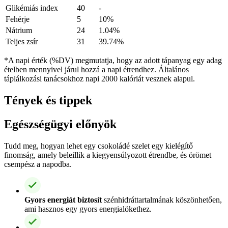
Glikémiás index
40
-
Fehérje
5
10%
Nátrium
24
1.04%
Teljes zsír
31
39.74%
*A napi érték (%DV) megmutatja, hogy az adott tápanyag egy adag
ételben mennyivel járul hozzá a napi étrendhez. Általános
táplálkozási tanácsokhoz napi 2000 kalóriát vesznek alapul.
Tények és tippek
Egészségügyi előnyök
Tudd meg, hogyan lehet egy csokoládé szelet egy kielégítő
finomság, amely beleillik a kiegyensúlyozott étrendbe, és örömet
csempész a napodba.
Gyors energiát biztosít
szénhidráttartalmának köszönhetően,
ami hasznos egy gyors energialökethez.