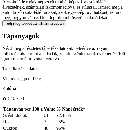
A csokoládé rudak népszerű módját képezik a csokoládé
élvezetének, számtalan ízkombinációval és stílussal. Ismerd meg a
különböző csokoládé rudakat, azok egészségügyi hatásait, és tudd
meg, hogyan válaszd ki a legjobb minőségű csokoládékat.
Tudj meg többet az alkalmazásban
Tápanyagok
Nézd meg a részletes tápértékadatokat, beleértve az olyan
információkat, mint a kalóriák, zsírok, szénhidrátok és fehérjék 100
gramm termékre vonatkoztatva.
Táplálkozási adatok
Mennyiség per
100 g
Kalória
🔥 546 kcal
Tápanyag per
100 g
Value
%
Napi érték
*
Szénhidrátok
61
22.18%
Rost
7
25%
Cukrok
48
96%