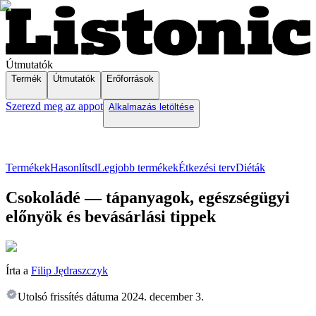
Útmutatók
Termék
Útmutatók
Erőforrások
Szerezd meg az appot
Alkalmazás letöltése
Termékek
Hasonlítsd
Legjobb termékek
Étkezési terv
Diéták
Csokoládé — tápanyagok, egészségügyi
előnyök és bevásárlási tippek
Írta a
Filip Jędraszczyk
Utolsó frissítés dátuma
2024. december 3.