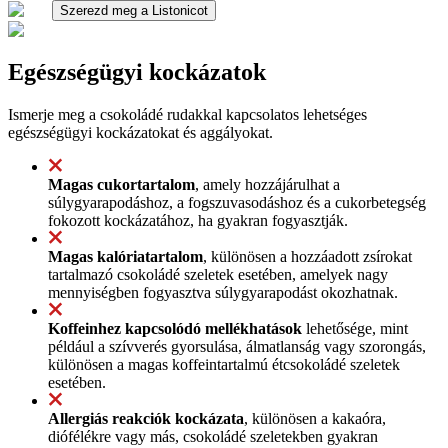
Szerezd meg a Listonicot
Egészségügyi kockázatok
Ismerje meg a csokoládé rudakkal kapcsolatos lehetséges
egészségügyi kockázatokat és aggályokat.
Magas cukortartalom
, amely hozzájárulhat a
súlygyarapodáshoz, a fogszuvasodáshoz és a cukorbetegség
fokozott kockázatához, ha gyakran fogyasztják.
Magas kalóriatartalom
, különösen a hozzáadott zsírokat
tartalmazó csokoládé szeletek esetében, amelyek nagy
mennyiségben fogyasztva súlygyarapodást okozhatnak.
Koffeinhez kapcsolódó mellékhatások
lehetősége, mint
például a szívverés gyorsulása, álmatlanság vagy szorongás,
különösen a magas koffeintartalmú étcsokoládé szeletek
esetében.
Allergiás reakciók kockázata
, különösen a kakaóra,
diófélékre vagy más, csokoládé szeletekben gyakran