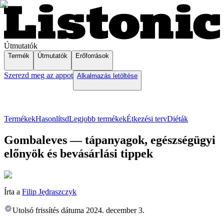
Útmutatók
Termék
Útmutatók
Erőforrások
Szerezd meg az appot
Alkalmazás letöltése
Termékek
Hasonlítsd
Legjobb termékek
Étkezési terv
Diéták
Gombaleves — tápanyagok, egészségügyi
előnyök és bevásárlási tippek
Írta a
Filip Jędraszczyk
Utolsó frissítés dátuma
2024. december 3.