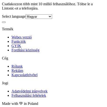
Csatlakozzon több mint 10 millió felhasználóhoz. Töltse le a
Listonic-ot a telefonjára.
Select language
Termék
Webes verzió
Funkciók
GYIK
Fordítási közösség
Cég
Rólunk
Reklám
Kapcsolatfelvétel
Jogi
Adatvédelmi irányelvek
Felhasználási feltételek
Made with
💚
in Poland