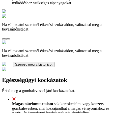
működéshez szükséges tápanyagokat.
Ha változtatni szeretnél étkezési szokásaidon, változtasd meg a
bevásárlólistádat
Ha változtatni szeretnél étkezési szokásaidon, változtasd meg a
bevásárlólistádat
Szerezd meg a Listonicot
Egészségügyi kockázatok
Értsd meg a gombalevessel járó kockázatokat.
Magas nátriumtartalom
sok kereskedelmi vagy konzerv
gombalevesben, ami hozzájárulhat a magas vérnyomáshoz és
a szív- és érrendszeri kockázatok növekedéséhez.