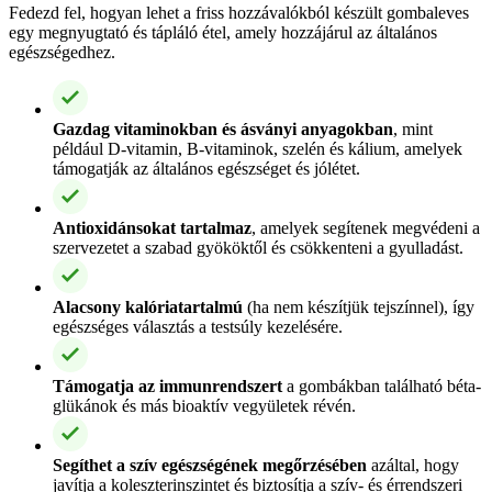
Fedezd fel, hogyan lehet a friss hozzávalókból készült gombaleves
egy megnyugtató és tápláló étel, amely hozzájárul az általános
egészségedhez.
Gazdag vitaminokban és ásványi anyagokban
, mint
például D-vitamin, B-vitaminok, szelén és kálium, amelyek
támogatják az általános egészséget és jólétet.
Antioxidánsokat tartalmaz
, amelyek segítenek megvédeni a
szervezetet a szabad gyököktől és csökkenteni a gyulladást.
Alacsony kalóriatartalmú
(ha nem készítjük tejszínnel), így
egészséges választás a testsúly kezelésére.
Támogatja az immunrendszert
a gombákban található béta-
glükánok és más bioaktív vegyületek révén.
Segíthet a szív egészségének megőrzésében
azáltal, hogy
javítja a koleszterinszintet és biztosítja a szív- és érrendszeri