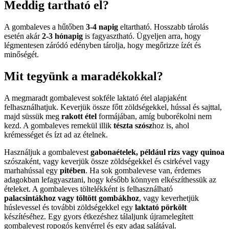
Meddig tartható el?
A gombaleves a hűtőben
3-4 napig
eltartható. Hosszabb tárolás
esetén akár
2-3 hónapig
is fagyasztható. Ügyeljen arra, hogy
légmentesen záródó edényben tárolja, hogy megőrizze ízét és
minőségét.
Mit tegyünk a maradékokkal?
A megmaradt gombalevest sokféle laktató étel alapjaként
felhasználhatjuk. Keverjük össze főtt zöldségekkel, hússal és sajttal,
majd süssük meg
rakott étel
formájában, amíg buborékolni nem
kezd. A gombaleves remekül illik
tészta szósz
hoz is, ahol
krémességet és ízt ad az ételnek.
Használjuk a gombalevest
gabonaételek, például rizs vagy quinoa
szószaként, vagy keverjük össze zöldségekkel és csirkével vagy
marhahússal egy
pitében
. Ha sok gombalevese van, érdemes
adagokban lefagyasztani, hogy később könnyen elkészíthessük az
ételeket. A gombaleves töltelékként is felhasználható
palacsintákhoz vagy töltött gombákhoz
, vagy keverhetjük
húslevessel és további zöldségekkel egy
laktató pörkölt
készítéséhez. Egy gyors étkezéshez tálaljunk újramelegített
gombalevest ropogós kenyérrel és egy adag salátával.