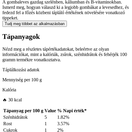
A gombaleves gazdag szelénben, káliumban és B-vitaminokban.
Ismerd meg, hogyan válaszd ki a legjobb gombákat a levesedhez, és
fedezd fel a főzés közbeni tápláló értékének növelésére vonatkozó
tippeket.
Tudj meg többet az alkalmazásban
Tápanyagok
Nézd meg a részletes tápértékadatokat, beleértve az olyan
információkat, mint a kalóriák, zsírok, szénhidrátok és fehérjék 100
gramm termékre vonatkoztatva.
Táplálkozási adatok
Mennyiség per
100 g
Kalória
🔥 30 kcal
Tápanyag per
100 g
Value
%
Napi érték
*
Szénhidrátok
5
1.82%
Rost
1
3.57%
Cukrok
1
2%