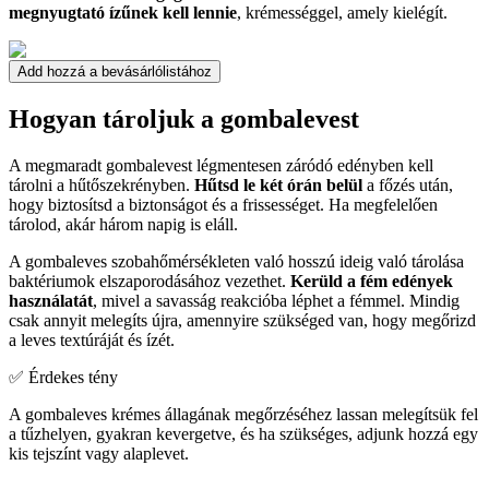
megnyugtató ízűnek kell lennie
, krémességgel, amely kielégít.
Add hozzá a bevásárlólistához
Hogyan tároljuk a gombalevest
A megmaradt gombalevest légmentesen záródó edényben kell
tárolni a hűtőszekrényben.
Hűtsd le két órán belül
a főzés után,
hogy biztosítsd a biztonságot és a frissességet. Ha megfelelően
tárolod, akár három napig is eláll.
A gombaleves szobahőmérsékleten való hosszú ideig való tárolása
baktériumok elszaporodásához vezethet.
Kerüld a fém edények
használatát
, mivel a savasság reakcióba léphet a fémmel. Mindig
csak annyit melegíts újra, amennyire szükséged van, hogy megőrizd
a leves textúráját és ízét.
✅ Érdekes tény
A gombaleves krémes állagának megőrzéséhez lassan melegítsük fel
a tűzhelyen, gyakran kevergetve, és ha szükséges, adjunk hozzá egy
kis tejszínt vagy alaplevet.