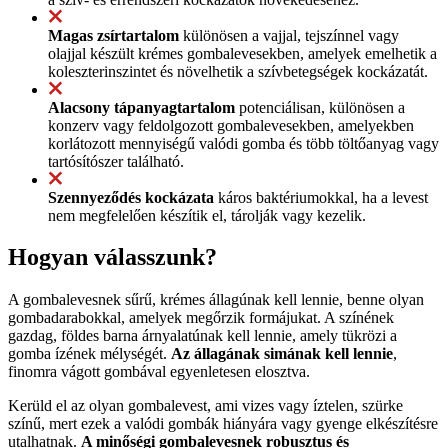
Magas zsírtartalom
különösen a vajjal, tejszínnel vagy
olajjal készült krémes gombalevesekben, amelyek emelhetik a
koleszterinszintet és növelhetik a szívbetegségek kockázatát.
Alacsony tápanyagtartalom
potenciálisan, különösen a
konzerv vagy feldolgozott gombalevesekben, amelyekben
korlátozott mennyiségű valódi gomba és több töltőanyag vagy
tartósítószer található.
Szennyeződés kockázata
káros baktériumokkal, ha a levest
nem megfelelően készítik el, tárolják vagy kezelik.
Hogyan válasszunk?
A gombalevesnek sűrű, krémes állagúnak kell lennie, benne olyan
gombadarabokkal, amelyek megőrzik formájukat. A színének
gazdag, földes barna árnyalatúnak kell lennie, amely tükrözi a
gomba ízének mélységét.
Az állagának simának kell lennie
,
finomra vágott gombával egyenletesen elosztva.
Kerüld el az olyan gombalevest, ami vizes vagy íztelen, szürke
színű, mert ezek a valódi gombák hiányára vagy gyenge elkészítésre
utalhatnak.
A minőségi gombalevesnek robusztus és