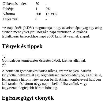
Glikémiás index
50
-
Fehérje
1
2%
Nátrium
308
13.39%
Teljes zsír
0
-
*A napi érték (%DV) megmutatja, hogy az adott tápanyag egy adag
ételben mennyivel járul hozzá a napi étrendhez. Általános
táplálkozási tanácsokhoz napi 2000 kalóriát vesznek alapul.
Tények és tippek
🛒
Gombaleves természetes összetevőkből, krémes állaggal.
📦
A bontatlan gombalevest tartsa hűvös, száraz helyen. Miután
kinyitotta, helyezze át egy légmentesen záródó edénybe, és hűtse le,
felhasználva három-négy napon belül. A házi gombalevest hűtőben
kell tárolni, és három-négy napon belül felhasználni, vagy
fagyasztani legfeljebb három hónapig.
Egészségügyi előnyök