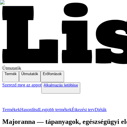
Útmutatók
Termék
Útmutatók
Erőforrások
Szerezd meg az appot
Alkalmazás letöltése
Termékek
Hasonlítsd
Legjobb termékek
Étkezési terv
Diéták
Majoranna — tápanyagok, egészségügyi elő