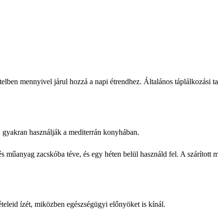
lben mennyivel járul hozzá a napi étrendhez. Általános táplálkozási t
, gyakran használják a mediterrán konyhában.
és műanyag zacskóba téve, és egy héten belül használd fel. A szárított 
ételeid ízét, miközben egészségügyi előnyöket is kínál.