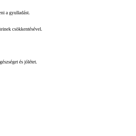
ni a gyulladást.
teinek csökkentésével.
észséget és jólétet.