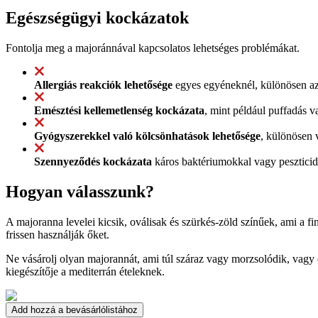
Egészségügyi kockázatok
Fontolja meg a majoránnával kapcsolatos lehetséges problémákat.
Allergiás reakciók lehetősége
egyes egyéneknél, különösen azo
Emésztési kellemetlenség kockázata
, mint például puffadás
Gyógyszerekkel való kölcsönhatások lehetősége
, különösen 
Szennyeződés kockázata
káros baktériumokkal vagy peszticid
Hogyan válasszunk?
A majoranna levelei kicsik, oválisak és szürkés-zöld színűek, ami a fi
frissen használják őket.
Ne vásárolj olyan majorannát, ami túl száraz vagy morzsolódik, vagy e
kiegészítője a mediterrán ételeknek.
Add hozzá a bevásárlólistához