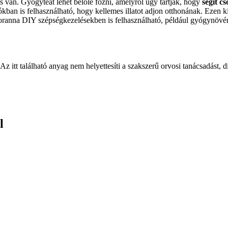
van. Gyógyteát lehet belőle főzni, amelyről úgy tartják, hogy
segít c
ban is felhasználható, hogy kellemes illatot adjon otthonának. Ezen kív
ajoranna DIY szépségkezelésekben is felhasználható, például gyógynövén
Az itt található anyag nem helyettesíti a szakszerű orvosi tanácsadást, d
l