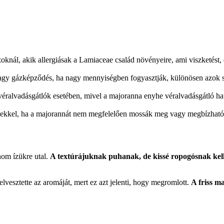
knál, akik allergiásak a Lamiaceae család növényeire, ami viszketést,
 vagy gázképződés, ha nagy mennyiségben fogyasztják, különösen azok
véralvadásgátlók esetében, mivel a majoranna enyhe véralvadásgátló hat
ekkel, ha a majorannát nem megfelelően mossák meg vagy megbízható f
nom ízükre utal.
A textúrájuknak puhanak, de kissé ropogósnak kell
lvesztette az aromáját, mert ez azt jelenti, hogy megromlott.
A friss ma