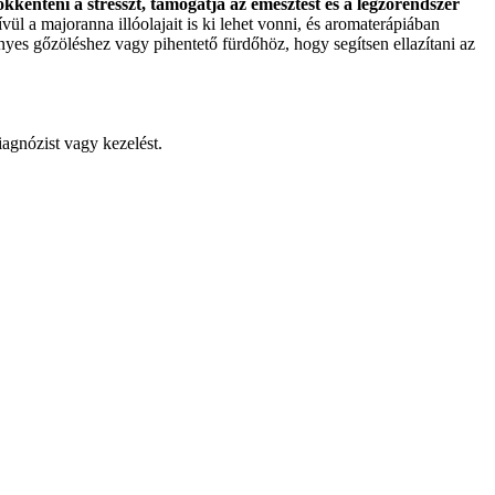
sökkenteni a stresszt, támogatja az emésztést és a légzőrendszer
ül a majoranna illóolajait is ki lehet vonni, és aromaterápiában
yes gőzöléshez vagy pihentető fürdőhöz, hogy segítsen ellazítani az
iagnózist vagy kezelést.