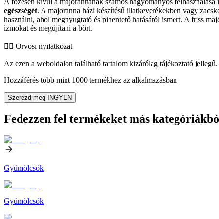
A főzésen kívül a majorannának számos hagyományos felhasználása is 
egészségét
. A majoranna házi készítésű illatkeverékekben vagy zacskók
használni, ahol megnyugtató és pihentető hatásáról ismert. A friss m
izmokat és megújítani a bőrt.
👨‍⚕️️ Orvosi nyilatkozat
Az ezen a weboldalon található tartalom kizárólag tájékoztató jellegű. 
Hozzáférés több mint 1000 termékhez az alkalmazásban
Szerezd meg INGYEN
Fedezzen fel termékeket más kategóriákbó
Gyümölcsök
Gyümölcsök