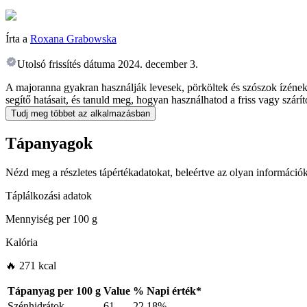
Írta a
Roxana Grabowska
Utolsó frissítés dátuma
2024. december 3.
A majoranna gyakran használják levesek, pörköltek és szószok ízének f
segítő hatásait, és tanuld meg, hogyan használhatod a friss vagy szár
Tudj meg többet az alkalmazásban
Tápanyagok
Nézd meg a részletes tápértékadatokat, beleértve az olyan információk
Táplálkozási adatok
Mennyiség per
100 g
Kalória
🔥 271 kcal
Tápanyag per
100 g
Value
%
Napi érték
*
Szénhidrátok
61
22.18%