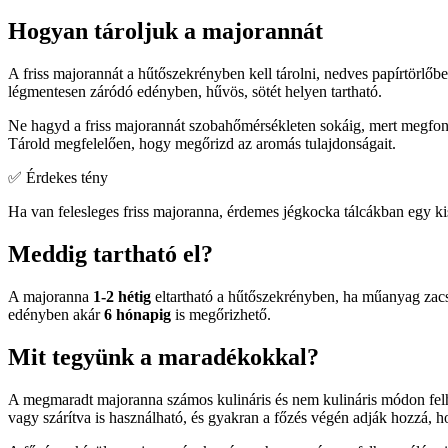
Hogyan tároljuk a majorannát
A friss majorannát a hűtőszekrényben kell tárolni, nedves papírtörl
légmentesen záródó edényben, hűvös, sötét helyen tartható.
Ne hagyd a friss majorannát szobahőmérsékleten sokáig, mert megfonny
Tárold megfelelően, hogy megőrizd az aromás tulajdonságait.
✅ Érdekes tény
Ha van felesleges friss majoranna, érdemes jégkocka tálcákban egy kis 
Meddig tartható el?
A majoranna
1-2 hétig
eltartható a hűtőszekrényben, ha műanyag zacsk
edényben akár
6 hónapig
is megőrizhető.
Mit tegyünk a maradékokkal?
A megmaradt majoranna számos kulináris és nem kulináris módon felh
vagy szárítva is használható, és gyakran a főzés végén adják hozzá, 