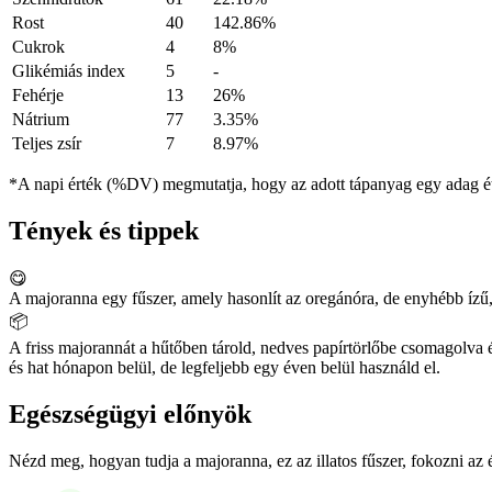
Rost
40
142.86%
Cukrok
4
8%
Glikémiás index
5
-
Fehérje
13
26%
Nátrium
77
3.35%
Teljes zsír
7
8.97%
*A napi érték (%DV) megmutatja, hogy az adott tápanyag egy adag éte
Tények és tippek
😋
A majoranna egy fűszer, amely hasonlít az oregánóra, de enyhébb ízű
📦
A friss majorannát a hűtőben tárold, nedves papírtörlőbe csomagolva 
és hat hónapon belül, de legfeljebb egy éven belül használd el.
Egészségügyi előnyök
Nézd meg, hogyan tudja a majoranna, ez az illatos fűszer, fokozni az 