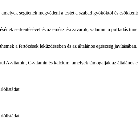
, amelyek segítenek megvédeni a testet a szabad gyököktől és csökkente
sének serkentésével és az emésztési zavarok, valamint a puffadás tüne
thetnek a fertőzések leküzdésében és az általános egészség javításában.
ául A-vitamin, C-vitamin és kalcium, amelyek támogatják az általános eg
rlólistádat
rlólistádat