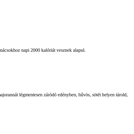
anácsokhoz napi 2000 kalóriát vesznek alapul.
majorannát légmentesen záródó edényben, hűvös, sötét helyen tárold,