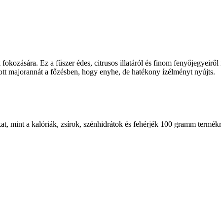
okozására. Ez a fűszer édes, citrusos illatáról és finom fenyőjegyeiről 
ított majorannát a főzésben, hogy enyhe, de hatékony ízélményt nyújts.
at, mint a kalóriák, zsírok, szénhidrátok és fehérjék 100 gramm termék