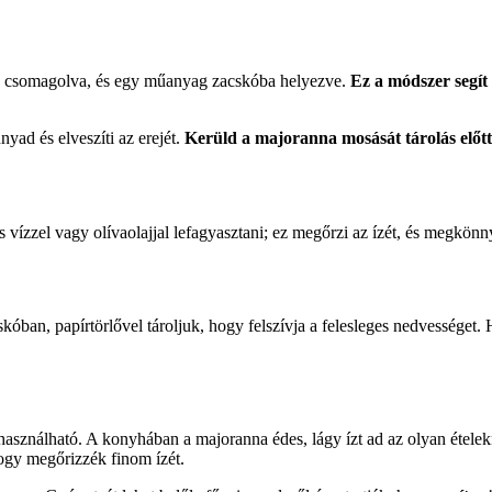
őbe csomagolva, és egy műanyag zacskóba helyezve.
Ez a módszer segít 
ad és elveszíti az erejét.
Kerüld a majoranna mosását tárolás előtt
vízzel vagy olívaolajjal lefagyasztani; ez megőrzi az ízét, és megkönnyí
óban, papírtörlővel tároljuk, hogy felszívja a felesleges nedvességet. 
asználható. A konyhában a majoranna édes, lágy ízt ad az olyan étele
hogy megőrizzék finom ízét.