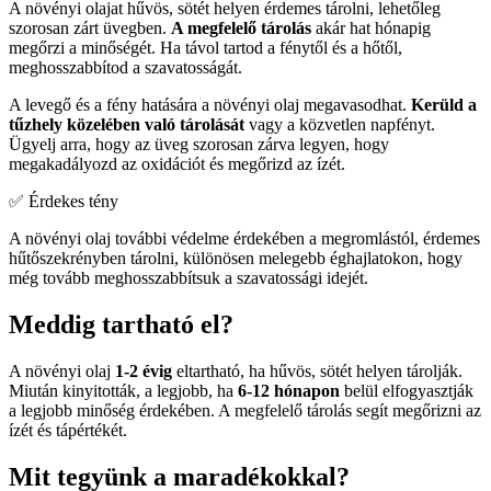
A növényi olajat hűvös, sötét helyen érdemes tárolni, lehetőleg
szorosan zárt üvegben.
A megfelelő tárolás
akár hat hónapig
megőrzi a minőségét. Ha távol tartod a fénytől és a hőtől,
meghosszabbítod a szavatosságát.
A levegő és a fény hatására a növényi olaj megavasodhat.
Kerüld a
tűzhely közelében való tárolását
vagy a közvetlen napfényt.
Ügyelj arra, hogy az üveg szorosan zárva legyen, hogy
megakadályozd az oxidációt és megőrizd az ízét.
✅ Érdekes tény
A növényi olaj további védelme érdekében a megromlástól, érdemes
hűtőszekrényben tárolni, különösen melegebb éghajlatokon, hogy
még tovább meghosszabbítsuk a szavatossági idejét.
Meddig tartható el?
A növényi olaj
1-2 évig
eltartható, ha hűvös, sötét helyen tárolják.
Miután kinyitották, a legjobb, ha
6-12 hónapon
belül elfogyasztják
a legjobb minőség érdekében. A megfelelő tárolás segít megőrizni az
ízét és tápértékét.
Mit tegyünk a maradékokkal?