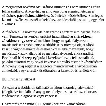
A megmaradt növényi olaj számos kulináris és nem kulináris célra
felhasználható. A konyhában a növényi olaj elengedhetetlen a
sütéshez, pároláshoz, sütéshez és öntetek készítéséhez
. Semleges
íze miatt széles választékú ételekhez, az édesektől a sósakig egyaránt
alkalmas.
A főzésen túl a növényi olajnak számos háztartási felhasználása is
van. Természetes kenőanyagként használható
zsanérokhoz,
zárakhoz vagy szerszámokhoz
, hogy megakadályozza a
rozsdásodást és csökkentse a súrlódást. A növényi olajat fából
készült vágódeszkákra és eszközökre is alkalmazhatjuk, hogy
megőrizzük azok állapotát és megakadályozzuk a kiszáradást.
Ezenkívül házi szépségápolási kezelésekhez is felhasználható,
például cukorral vagy sóval keverve hidratáló testradír készítéséhez.
A növényi olaj segíthet a ragacsos maradványok eltávolításában
címkékről, vagy a festék tisztításában a kezekről és felületekről.
👨‍⚕️️ Orvosi nyilatkozat
Az ezen a weboldalon található tartalom kizárólag tájékoztató
jellegű. Az itt található anyag nem helyettesíti a szakszerű orvosi
tanácsadást, diagnózist vagy kezelést.
Hozzáférés több mint 1000 termékhez az alkalmazásban