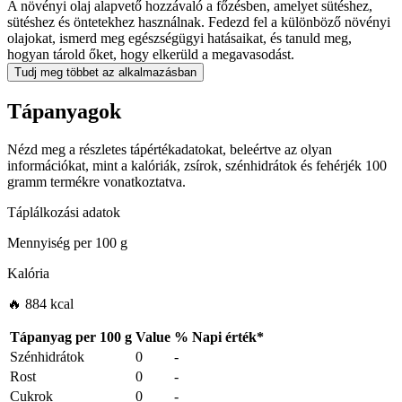
A növényi olaj alapvető hozzávaló a főzésben, amelyet sütéshez,
sütéshez és öntetekhez használnak. Fedezd fel a különböző növényi
olajokat, ismerd meg egészségügyi hatásaikat, és tanuld meg,
hogyan tárold őket, hogy elkerüld a megavasodást.
Tudj meg többet az alkalmazásban
Tápanyagok
Nézd meg a részletes tápértékadatokat, beleértve az olyan
információkat, mint a kalóriák, zsírok, szénhidrátok és fehérjék 100
gramm termékre vonatkoztatva.
Táplálkozási adatok
Mennyiség per
100 g
Kalória
🔥 884 kcal
Tápanyag per
100 g
Value
%
Napi érték
*
Szénhidrátok
0
-
Rost
0
-
Cukrok
0
-