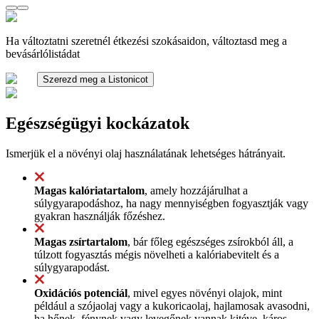
Ha változtatni szeretnél étkezési szokásaidon, változtasd meg a
bevásárlólistádat
Szerezd meg a Listonicot
Egészségügyi kockázatok
Ismerjük el a növényi olaj használatának lehetséges hátrányait.
Magas kalóriatartalom
, amely hozzájárulhat a
súlygyarapodáshoz, ha nagy mennyiségben fogyasztják vagy
gyakran használják főzéshez.
Magas zsírtartalom
, bár főleg egészséges zsírokból áll, a
túlzott fogyasztás mégis növelheti a kalóriabevitelt és a
súlygyarapodást.
Oxidációs potenciál
, mivel egyes növényi olajok, mint
például a szójaolaj vagy a kukoricaolaj, hajlamosak avasodni,
ha hőnek, fénynek vagy levegőnek vannak kitéve, káros