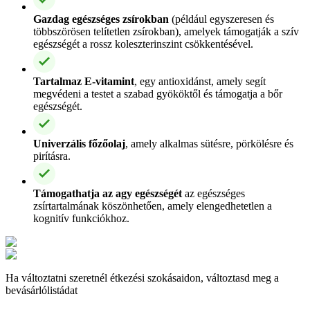
Gazdag egészséges zsírokban
(például egyszeresen és
többszörösen telítetlen zsírokban), amelyek támogatják a szív
egészségét a rossz koleszterinszint csökkentésével.
Tartalmaz E-vitamint
, egy antioxidánst, amely segít
megvédeni a testet a szabad gyököktől és támogatja a bőr
egészségét.
Univerzális főzőolaj
, amely alkalmas sütésre, pörkölésre és
pirításra.
Támogathatja az agy egészségét
az egészséges
zsírtartalmának köszönhetően, amely elengedhetetlen a
kognitív funkciókhoz.
Ha változtatni szeretnél étkezési szokásaidon, változtasd meg a
bevásárlólistádat