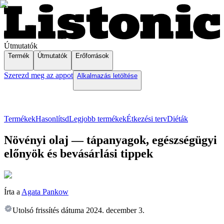
Útmutatók
Termék
Útmutatók
Erőforrások
Szerezd meg az appot
Alkalmazás letöltése
Termékek
Hasonlítsd
Legjobb termékek
Étkezési terv
Diéták
Növényi olaj — tápanyagok, egészségügyi
előnyök és bevásárlási tippek
Írta a
Agata Pankow
Utolsó frissítés dátuma
2024. december 3.