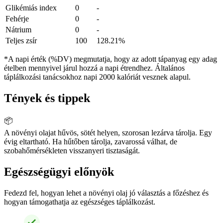
Glikémiás index
0
-
Fehérje
0
-
Nátrium
0
-
Teljes zsír
100
128.21%
*A napi érték (%DV) megmutatja, hogy az adott tápanyag egy adag
ételben mennyivel járul hozzá a napi étrendhez. Általános
táplálkozási tanácsokhoz napi 2000 kalóriát vesznek alapul.
Tények és tippek
📦
A növényi olajat hűvös, sötét helyen, szorosan lezárva tárolja. Egy
évig eltartható. Ha hűtőben tárolja, zavarossá válhat, de
szobahőmérsékleten visszanyeri tisztaságát.
Egészségügyi előnyök
Fedezd fel, hogyan lehet a növényi olaj jó választás a főzéshez és
hogyan támogathatja az egészséges táplálkozást.