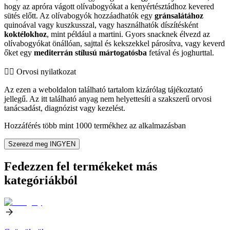
hogy az apróra vágott olívabogyókat a kenyértésztádhoz kevered
sütés előtt. Az olívabogyók hozzáadhatók egy
gránsalátához
quinoával vagy kuszkusszal, vagy használhatók díszítésként
koktélokhoz
, mint például a martini. Gyors snacknek élvezd az
olívabogyókat önállóan, sajttal és kekszekkel párosítva, vagy keverd
őket egy
mediterrán stílusú mártogatósba
fetával és joghurttal.
👨‍⚕️️ Orvosi nyilatkozat
Az ezen a weboldalon található tartalom kizárólag tájékoztató
jellegű. Az itt található anyag nem helyettesíti a szakszerű orvosi
tanácsadást, diagnózist vagy kezelést.
Hozzáférés több mint 1000 termékhez az alkalmazásban
Szerezd meg INGYEN
Fedezzen fel termékeket más
kategóriákból