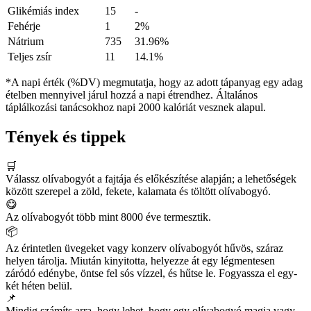
Glikémiás index
15
-
Fehérje
1
2%
Nátrium
735
31.96%
Teljes zsír
11
14.1%
*A napi érték (%DV) megmutatja, hogy az adott tápanyag egy adag
ételben mennyivel járul hozzá a napi étrendhez. Általános
táplálkozási tanácsokhoz napi 2000 kalóriát vesznek alapul.
Tények és tippek
🛒
Válassz olívabogyót a fajtája és előkészítése alapján; a lehetőségek
között szerepel a zöld, fekete, kalamata és töltött olívabogyó.
😋
Az olívabogyót több mint 8000 éve termesztik.
📦
Az érintetlen üvegeket vagy konzerv olívabogyót hűvös, száraz
helyen tárolja. Miután kinyitotta, helyezze át egy légmentesen
záródó edénybe, öntse fel sós vízzel, és hűtse le. Fogyassza el egy-
két héten belül.
📌
Mindig számíts arra, hogy lehet, hogy egy olívabogyó magja vagy