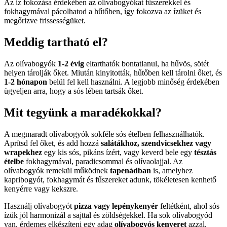
Az íz fokozása érdekében az olívabogyókat fűszerekkel és
fokhagymával pácolhatod a hűtőben, így fokozva az ízüket és
megőrizve frissességüket.
Meddig tartható el?
Az olívabogyók
1-2 évig
eltarthatók bontatlanul, ha hűvös, sötét
helyen tárolják őket. Miután kinyitották, hűtőben kell tárolni őket, és
1-2 hónapon
belül fel kell használni. A legjobb minőség érdekében
ügyeljen arra, hogy a sós lében tartsák őket.
Mit tegyünk a maradékokkal?
A megmaradt olívabogyók sokféle sós ételben felhasználhatók.
Aprítsd fel őket, és add hozzá
salátákhoz, szendvicsekhez vagy
wrapekhez
egy kis sós, pikáns ízért, vagy keverd bele egy
tésztás
ételbe
fokhagymával, paradicsommal és olívaolajjal. Az
olívabogyók remekül működnek
tapenádban
is, amelyhez
kapribogyót, fokhagymát és fűszereket adunk, tökéletesen kenhető
kenyérre vagy kekszre.
Használj olívabogyót
pizza vagy lepénykenyér
feltétként, ahol sós
ízük jól harmonizál a sajttal és zöldségekkel. Ha sok olívabogyód
van, érdemes elkészíteni egy adag
olívabogyós kenyeret
azzal,