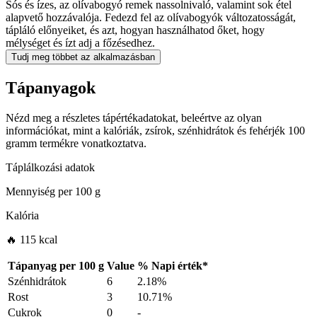
Sós és ízes, az olívabogyó remek nassolnivaló, valamint sok étel
alapvető hozzávalója. Fedezd fel az olívabogyók változatosságát,
tápláló előnyeiket, és azt, hogyan használhatod őket, hogy
mélységet és ízt adj a főzésedhez.
Tudj meg többet az alkalmazásban
Tápanyagok
Nézd meg a részletes tápértékadatokat, beleértve az olyan
információkat, mint a kalóriák, zsírok, szénhidrátok és fehérjék 100
gramm termékre vonatkoztatva.
Táplálkozási adatok
Mennyiség per
100 g
Kalória
🔥 115 kcal
Tápanyag per
100 g
Value
%
Napi érték
*
Szénhidrátok
6
2.18%
Rost
3
10.71%
Cukrok
0
-