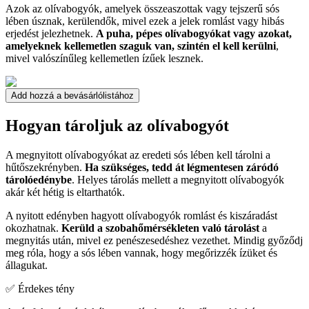
Azok az olívabogyók, amelyek összeaszottak vagy tejszerű sós
lében úsznak, kerülendők, mivel ezek a jelek romlást vagy hibás
erjedést jelezhetnek.
A puha, pépes olívabogyókat vagy azokat,
amelyeknek kellemetlen szaguk van, szintén el kell kerülni
,
mivel valószínűleg kellemetlen ízűek lesznek.
Add hozzá a bevásárlólistához
Hogyan tároljuk az olívabogyót
A megnyitott olívabogyókat az eredeti sós lében kell tárolni a
hűtőszekrényben.
Ha szükséges, tedd át légmentesen záródó
tárolóedénybe
. Helyes tárolás mellett a megnyitott olívabogyók
akár két hétig is eltarthatók.
A nyitott edényben hagyott olívabogyók romlást és kiszáradást
okozhatnak.
Kerüld a szobahőmérsékleten való tárolást
a
megnyitás után, mivel ez penészesedéshez vezethet. Mindig győződj
meg róla, hogy a sós lében vannak, hogy megőrizzék ízüket és
állagukat.
✅ Érdekes tény