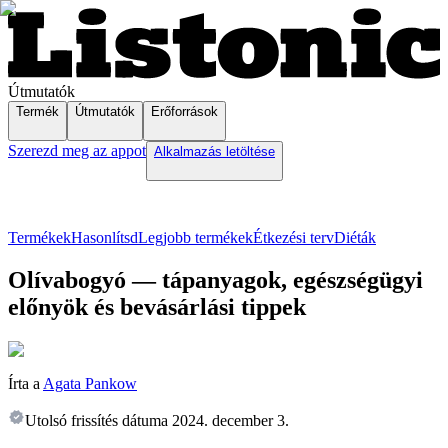
Útmutatók
Termék
Útmutatók
Erőforrások
Szerezd meg az appot
Alkalmazás letöltése
Termékek
Hasonlítsd
Legjobb termékek
Étkezési terv
Diéták
Olívabogyó — tápanyagok, egészségügyi
előnyök és bevásárlási tippek
Írta a
Agata Pankow
Utolsó frissítés dátuma
2024. december 3.