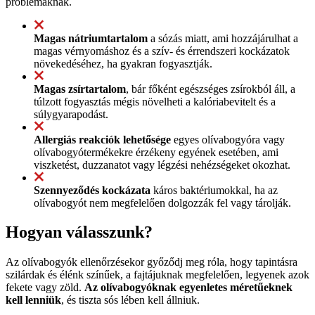
problémáknak.
Magas nátriumtartalom
a sózás miatt, ami hozzájárulhat a
magas vérnyomáshoz és a szív- és érrendszeri kockázatok
növekedéséhez, ha gyakran fogyasztják.
Magas zsírtartalom
, bár főként egészséges zsírokból áll, a
túlzott fogyasztás mégis növelheti a kalóriabevitelt és a
súlygyarapodást.
Allergiás reakciók lehetősége
egyes olívabogyóra vagy
olívabogyótermékekre érzékeny egyének esetében, ami
viszketést, duzzanatot vagy légzési nehézségeket okozhat.
Szennyeződés kockázata
káros baktériumokkal, ha az
olívabogyót nem megfelelően dolgozzák fel vagy tárolják.
Hogyan válasszunk?
Az olívabogyók ellenőrzésekor győződj meg róla, hogy tapintásra
szilárdak és élénk színűek, a fajtájuknak megfelelően, legyenek azok
fekete vagy zöld.
Az olívabogyóknak egyenletes méretűeknek
kell lenniük
, és tiszta sós lében kell állniuk.