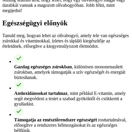
darabkái vannak a magozott olívabogyóban. Jobb félni, mint
megijedni!
Egészségügyi előnyök
Tanuld meg, hogyan lehet az olívabogyó, amely tele van egészséges
zsírokkal és vitaminokkal, ízletes és tápláló kiegészítője az
ételeidnek, elősegítve a kiegyensúlyozott életmódot.
Gazdag egészséges zsírokban
, különösen mononenasített
zsírokban, amelyek támogatják a szív egészségét és energiát
biztosítanak.
Antioxidánsokat tartalmaz
, mint például E-vitamin, amely
segít megvédeni a testet a szabad gyököktől és csökkenti a
gyulladást.
Támogatja az emésztőrendszer egészségét
rosttartalmával,
elősegítve a rendszeres bélmozgásokat és az egészséges
bélflórát.