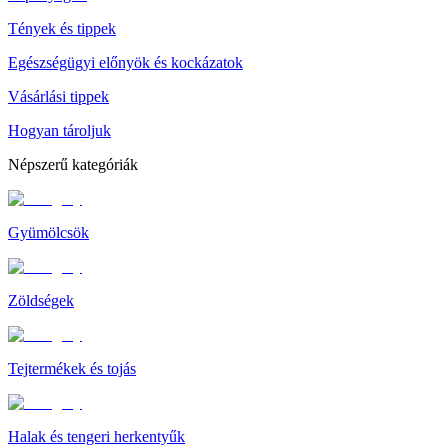
Tények és tippek
Egészségügyi előnyök és kockázatok
Vásárlási tippek
Hogyan tároljuk
Népszerű kategóriák
Gyümölcsök
Zöldségek
Tejtermékek és tojás
Halak és tengeri herkentyűk