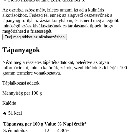
Az osztriga szósz mély, ízletes umami ízt ad a kulináris
alkotásokhoz. Fedezd fel ennek az alapvető összetevőnek a
tápanyagprofilját az ázsiai konyhában, és ismerd meg a legjobb
minőségű szósz kiválasztásának és tárolásának tippeit, hogy
megőrizhesd a frissességét.
Tudj meg többet az alkalmazásban
Tápanyagok
Nézd meg a részletes tápértékadatokat, beleértve az olyan
információkat, mint a kalóriák, zsírok, szénhidrátok és fehérjék 100
gramm termékre vonatkoztatva.
Táplálkozási adatok
Mennyiség per
100 g
Kalória
🔥 51 kcal
Tápanyag per
100 g
Value
%
Napi érték
*
Szénhidrátok
12
4.36%