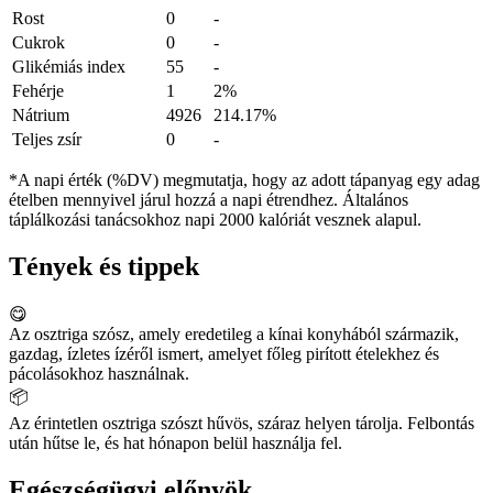
Rost
0
-
Cukrok
0
-
Glikémiás index
55
-
Fehérje
1
2%
Nátrium
4926
214.17%
Teljes zsír
0
-
*A napi érték (%DV) megmutatja, hogy az adott tápanyag egy adag
ételben mennyivel járul hozzá a napi étrendhez. Általános
táplálkozási tanácsokhoz napi 2000 kalóriát vesznek alapul.
Tények és tippek
😋
Az osztriga szósz, amely eredetileg a kínai konyhából származik,
gazdag, ízletes ízéről ismert, amelyet főleg pirított ételekhez és
pácolásokhoz használnak.
📦
Az érintetlen osztriga szószt hűvös, száraz helyen tárolja. Felbontás
után hűtse le, és hat hónapon belül használja fel.
Egészségügyi előnyök