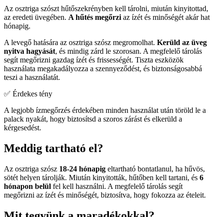
Az osztriga szószt hűtőszekrényben kell tárolni, miután kinyitottad,
az eredeti üvegében.
A hűtés megőrzi
az ízét és minőségét akár hat
hónapig.
A levegő hatására az osztriga szósz megromolhat.
Kerüld az üveg
nyitva hagyását
, és mindig zárd le szorosan. A megfelelő tárolás
segít megőrizni gazdag ízét és frissességét. Tiszta eszközök
használata megakadályozza a szennyeződést, és biztonságosabbá
teszi a használatát.
✅ Érdekes tény
A legjobb ízmegőrzés érdekében minden használat után töröld le a
palack nyakát, hogy biztosítsd a szoros zárást és elkerüld a
kérgesedést.
Meddig tartható el?
Az osztriga szósz
18-24 hónapig
eltartható bontatlanul, ha hűvös,
sötét helyen tárolják. Miután kinyitották, hűtőben kell tartani, és
6
hónapon belül
fel kell használni. A megfelelő tárolás segít
megőrizni az ízét és minőségét, biztosítva, hogy fokozza az ételeit.
Mit tegyünk a maradékokkal?