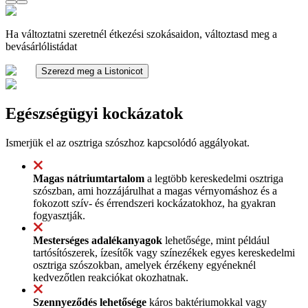
Ha változtatni szeretnél étkezési szokásaidon, változtasd meg a
bevásárlólistádat
Szerezd meg a Listonicot
Egészségügyi kockázatok
Ismerjük el az osztriga szószhoz kapcsolódó aggályokat.
Magas nátriumtartalom
a legtöbb kereskedelmi osztriga
szószban, ami hozzájárulhat a magas vérnyomáshoz és a
fokozott szív- és érrendszeri kockázatokhoz, ha gyakran
fogyasztják.
Mesterséges adalékanyagok
lehetősége, mint például
tartósítószerek, ízesítők vagy színezékek egyes kereskedelmi
osztriga szószokban, amelyek érzékeny egyéneknél
kedvezőtlen reakciókat okozhatnak.
Szennyeződés lehetősége
káros baktériumokkal vagy