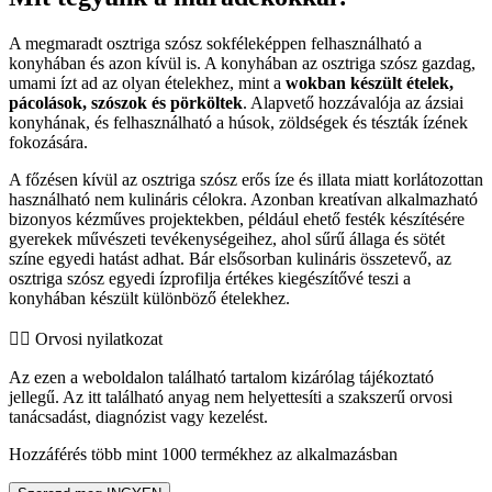
A megmaradt osztriga szósz sokféleképpen felhasználható a
konyhában és azon kívül is. A konyhában az osztriga szósz gazdag,
umami ízt ad az olyan ételekhez, mint a
wokban készült ételek,
pácolások, szószok és pörköltek
. Alapvető hozzávalója az ázsiai
konyhának, és felhasználható a húsok, zöldségek és tészták ízének
fokozására.
A főzésen kívül az osztriga szósz erős íze és illata miatt korlátozottan
használható nem kulináris célokra. Azonban kreatívan alkalmazható
bizonyos kézműves projektekben, például ehető festék készítésére
gyerekek művészeti tevékenységeihez, ahol sűrű állaga és sötét
színe egyedi hatást adhat. Bár elsősorban kulináris összetevő, az
osztriga szósz egyedi ízprofilja értékes kiegészítővé teszi a
konyhában készült különböző ételekhez.
👨‍⚕️️ Orvosi nyilatkozat
Az ezen a weboldalon található tartalom kizárólag tájékoztató
jellegű. Az itt található anyag nem helyettesíti a szakszerű orvosi
tanácsadást, diagnózist vagy kezelést.
Hozzáférés több mint 1000 termékhez az alkalmazásban