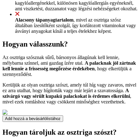
kagylóallergénekkel, különösen kagylóallergiás egyéneknél,
ami viszketést, duzzanatot vagy légzési nehézségeket okozhat.
Alacsony tápanyagtartalom
, mivel az osztriga szósz
általában ízesítőként szolgál, így korlátozott vitaminokat vagy
ásványi anyagokat kínál a teljes ételekhez képest.
Hogyan válasszunk?
Az osztriga szósznak sűrű, bársonyos állagúnak kell lennie,
mélybarna színnel, ami gazdag ízére utal.
A palacknak jól zártnak
kell lennie a frissesség megőrzése érdekében
, hogy elkerüljük a
szennyeződést.
Kerüljük az olyan osztriga szószt, amely túl híg vagy zavaros, mivel
ez arra utalhat, hogy hígították vagy már lejárt a szavatossága.
A
szivárgó vagy sérült kupakú palackokat is érdemes elkerülni
,
mivel ezek romláshoz vagy csökkent minőséghez vezethetnek.
Add hozzá a bevásárlólistához
Hogyan tároljuk az osztriga szószt?