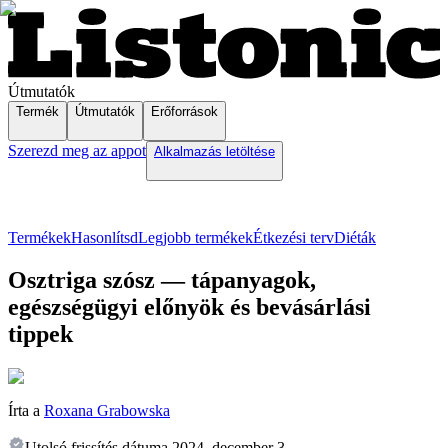
Útmutatók
Termék
Útmutatók
Erőforrások
Szerezd meg az appot
Alkalmazás letöltése
Termékek
Hasonlítsd
Legjobb termékek
Étkezési terv
Diéták
Osztriga szósz — tápanyagok,
egészségügyi előnyök és bevásárlási
tippek
Írta a
Roxana Grabowska
Utolsó frissítés dátuma
2024. december 3.