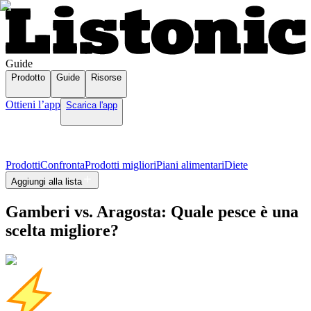
Guide
Prodotto
Guide
Risorse
Ottieni l’app
Scarica l'app
Prodotti
Confronta
Prodotti migliori
Piani alimentari
Diete
Aggiungi alla lista
Gamberi vs. Aragosta: Quale pesce è una
scelta migliore?