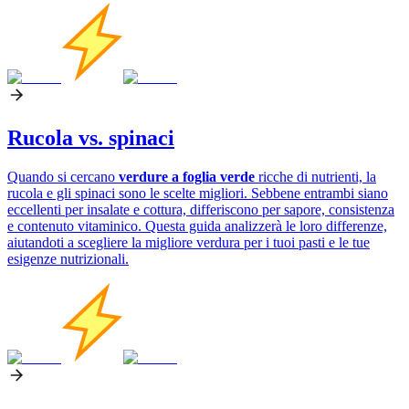
Rucola vs. spinaci
Quando si cercano
verdure a foglia verde
ricche di nutrienti, la
rucola e gli spinaci sono le scelte migliori. Sebbene entrambi siano
eccellenti per insalate e cottura, differiscono per sapore, consistenza
e contenuto vitaminico. Questa guida analizzerà le loro differenze,
aiutandoti a scegliere la migliore verdura per i tuoi pasti e le tue
esigenze nutrizionali.