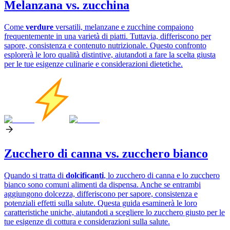
Melanzana vs. zucchina
Come
verdure
versatili, melanzane e zucchine compaiono
frequentemente in una varietà di piatti. Tuttavia, differiscono per
sapore, consistenza e contenuto nutrizionale. Questo confronto
esplorerà le loro qualità distintive, aiutandoti a fare la scelta giusta
per le tue esigenze culinarie e considerazioni dietetiche.
Zucchero di canna vs. zucchero bianco
Quando si tratta di
dolcificanti
, lo zucchero di canna e lo zucchero
bianco sono comuni alimenti da dispensa. Anche se entrambi
aggiungono dolcezza, differiscono per sapore, consistenza e
potenziali effetti sulla salute. Questa guida esaminerà le loro
caratteristiche uniche, aiutandoti a scegliere lo zucchero giusto per le
tue esigenze di cottura e considerazioni sulla salute.