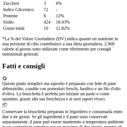
Zuccheri
3
6%
Indice Glicemico
72
-
Proteine
6
12%
Sodio
424
18.43%
Grassi totali
10
12.82%
*La % del Valore Giornaliero (DV) indica quanto un nutriente in
una porzione di cibo contribuisce a una dieta giornaliera. 2.000
calorie al giorno sono utilizzate come riferimento per consigli
nutrizionali generali.
Fatti e consigli
😋
Questo piatto semplice ma saporito è preparato con fette di pane
abbrustolito, condite con pomodori freschi, basilico e un filo d'olio
d'oliva. La bruschetta è perfetta per iniziare un pasto o come
spuntino, grazie alla sua freschezza e ai suoi sapori vivaci.
📦
Conservare la bruschetta preparata in frigorifero e consumarla entro
due o tre giorni. Se gli ingredienti e il pane sono conservati
separatamente, il pane può essere mantenuto a temperatura ambiente
in un contenitore ermetico per un massimo di due giorni, mentre gli