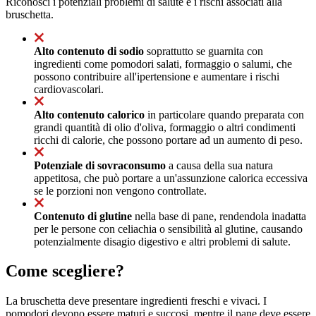
Riconosci i potenziali problemi di salute e i rischi associati alla
bruschetta.
Alto contenuto di sodio
soprattutto se guarnita con
ingredienti come pomodori salati, formaggio o salumi, che
possono contribuire all'ipertensione e aumentare i rischi
cardiovascolari.
Alto contenuto calorico
in particolare quando preparata con
grandi quantità di olio d'oliva, formaggio o altri condimenti
ricchi di calorie, che possono portare ad un aumento di peso.
Potenziale di sovraconsumo
a causa della sua natura
appetitosa, che può portare a un'assunzione calorica eccessiva
se le porzioni non vengono controllate.
Contenuto di glutine
nella base di pane, rendendola inadatta
per le persone con celiachia o sensibilità al glutine, causando
potenzialmente disagio digestivo e altri problemi di salute.
Come scegliere?
La bruschetta deve presentare ingredienti freschi e vivaci. I
pomodori devono essere maturi e succosi, mentre il pane deve essere