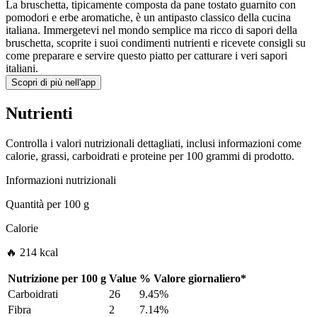
La bruschetta, tipicamente composta da pane tostato guarnito con
pomodori e erbe aromatiche, è un antipasto classico della cucina
italiana. Immergetevi nel mondo semplice ma ricco di sapori della
bruschetta, scoprite i suoi condimenti nutrienti e ricevete consigli su
come preparare e servire questo piatto per catturare i veri sapori
italiani.
Scopri di più nell'app
Nutrienti
Controlla i valori nutrizionali dettagliati, inclusi informazioni come
calorie, grassi, carboidrati e proteine per 100 grammi di prodotto.
Informazioni nutrizionali
Quantità per
100 g
Calorie
🔥 214 kcal
Nutrizione per
100 g
Value
%
Valore giornaliero
*
Carboidrati
26
9.45%
Fibra
2
7.14%