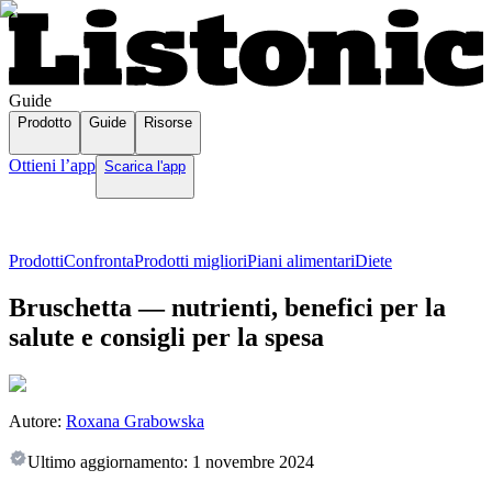
Guide
Prodotto
Guide
Risorse
Ottieni l’app
Scarica l'app
Prodotti
Confronta
Prodotti migliori
Piani alimentari
Diete
Bruschetta — nutrienti, benefici per la
salute e consigli per la spesa
Autore:
Roxana Grabowska
Ultimo aggiornamento:
1 novembre 2024