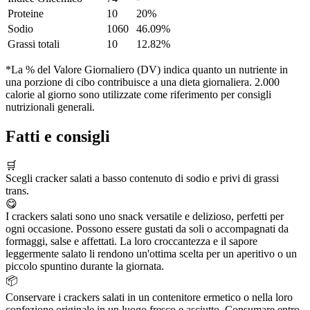
Proteine
10
20%
Sodio
1060
46.09%
Grassi totali
10
12.82%
*La % del Valore Giornaliero (DV) indica quanto un nutriente in
una porzione di cibo contribuisce a una dieta giornaliera. 2.000
calorie al giorno sono utilizzate come riferimento per consigli
nutrizionali generali.
Fatti e consigli
🛒
Scegli cracker salati a basso contenuto di sodio e privi di grassi
trans.
😋
I crackers salati sono uno snack versatile e delizioso, perfetti per
ogni occasione. Possono essere gustati da soli o accompagnati da
formaggi, salse e affettati. La loro croccantezza e il sapore
leggermente salato li rendono un'ottima scelta per un aperitivo o un
piccolo spuntino durante la giornata.
📦
Conservare i crackers salati in un contenitore ermetico o nella loro
confezione originale in un luogo fresco e asciutto. Consumare entro