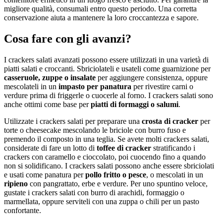
migliore qualità, consumali entro questo periodo. Una corretta
conservazione aiuta a mantenere la loro croccantezza e sapore.
Cosa fare con gli avanzi?
I crackers salati avanzati possono essere utilizzati in una varietà di
piatti salati e croccanti. Sbriciolateli e usateli come guarnizione per
casseruole, zuppe o insalate
per aggiungere consistenza, oppure
mescolateli in un
impasto per panatura
per rivestire carni o
verdure prima di friggerle o cuocerle al forno. I crackers salati sono
anche ottimi come base per
piatti di formaggi o salumi
.
Utilizzate i crackers salati per preparare una
crosta di cracker
per
torte o cheesecake mescolando le briciole con burro fuso e
premendo il composto in una teglia. Se avete molti crackers salati,
considerate di fare un lotto di
toffee di cracker
stratificando i
crackers con caramello e cioccolato, poi cuocendo fino a quando
non si solidificano. I crackers salati possono anche essere sbriciolati
e usati come panatura per
pollo fritto o pesce
, o mescolati in un
ripieno
con pangrattato, erbe e verdure. Per uno spuntino veloce,
gustate i crackers salati con burro di arachidi, formaggio o
marmellata, oppure serviteli con una zuppa o chili per un pasto
confortante.