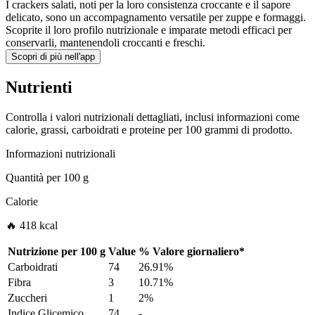
I crackers salati, noti per la loro consistenza croccante e il sapore
delicato, sono un accompagnamento versatile per zuppe e formaggi.
Scoprite il loro profilo nutrizionale e imparate metodi efficaci per
conservarli, mantenendoli croccanti e freschi.
Scopri di più nell'app
Nutrienti
Controlla i valori nutrizionali dettagliati, inclusi informazioni come
calorie, grassi, carboidrati e proteine per 100 grammi di prodotto.
Informazioni nutrizionali
Quantità per
100 g
Calorie
🔥 418 kcal
Nutrizione per
100 g
Value
%
Valore giornaliero
*
Carboidrati
74
26.91%
Fibra
3
10.71%
Zuccheri
1
2%
Indice Glicemico
74
-