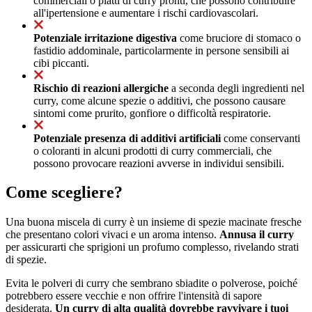
commerciali o piatti di curry pronti, che possono contribuire
all'ipertensione e aumentare i rischi cardiovascolari.
Potenziale irritazione digestiva
come bruciore di stomaco o
fastidio addominale, particolarmente in persone sensibili ai
cibi piccanti.
Rischio di reazioni allergiche
a seconda degli ingredienti nel
curry, come alcune spezie o additivi, che possono causare
sintomi come prurito, gonfiore o difficoltà respiratorie.
Potenziale presenza di additivi artificiali
come conservanti
o coloranti in alcuni prodotti di curry commerciali, che
possono provocare reazioni avverse in individui sensibili.
Come scegliere?
Una buona miscela di curry è un insieme di spezie macinate fresche
che presentano colori vivaci e un aroma intenso.
Annusa il curry
per assicurarti che sprigioni un profumo complesso, rivelando strati
di spezie.
Evita le polveri di curry che sembrano sbiadite o polverose, poiché
potrebbero essere vecchie e non offrire l'intensità di sapore
desiderata.
Un curry di alta qualità dovrebbe ravvivare i tuoi