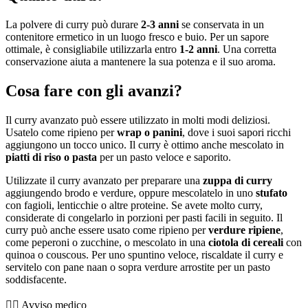
La polvere di curry può durare
2-3 anni
se conservata in un
contenitore ermetico in un luogo fresco e buio. Per un sapore
ottimale, è consigliabile utilizzarla entro
1-2 anni
. Una corretta
conservazione aiuta a mantenere la sua potenza e il suo aroma.
Cosa fare con gli avanzi?
Il curry avanzato può essere utilizzato in molti modi deliziosi.
Usatelo come ripieno per
wrap o panini
, dove i suoi sapori ricchi
aggiungono un tocco unico. Il curry è ottimo anche mescolato in
piatti di riso o pasta
per un pasto veloce e saporito.
Utilizzate il curry avanzato per preparare una
zuppa di curry
aggiungendo brodo e verdure, oppure mescolatelo in uno
stufato
con fagioli, lenticchie o altre proteine. Se avete molto curry,
considerate di congelarlo in porzioni per pasti facili in seguito. Il
curry può anche essere usato come ripieno per
verdure ripiene
,
come peperoni o zucchine, o mescolato in una
ciotola di cereali
con
quinoa o couscous. Per uno spuntino veloce, riscaldate il curry e
servitelo con pane naan o sopra verdure arrostite per un pasto
soddisfacente.
👨‍⚕️️ Avviso medico