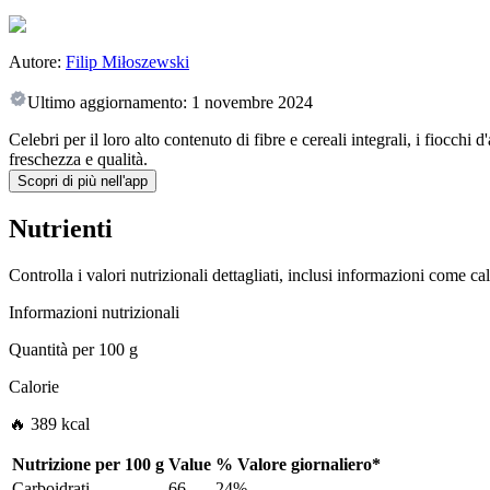
Autore:
Filip Miłoszewski
Ultimo aggiornamento:
1 novembre 2024
Celebri per il loro alto contenuto di fibre e cereali integrali, i fiocch
freschezza e qualità.
Scopri di più nell'app
Nutrienti
Controlla i valori nutrizionali dettagliati, inclusi informazioni come ca
Informazioni nutrizionali
Quantità per
100 g
Calorie
🔥 389 kcal
Nutrizione per
100 g
Value
%
Valore giornaliero
*
Carboidrati
66
24%