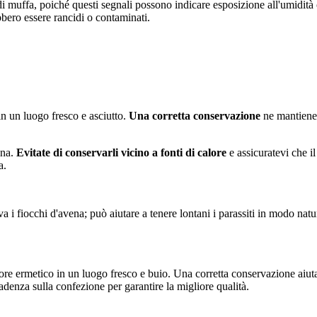
i muffa, poiché questi segnali possono indicare esposizione all'umidità
bbero essere rancidi o contaminati.
in un luogo fresco e asciutto.
Una corretta conservazione
ne mantiene 
ena.
Evitate di conservarli vicino a fonti di calore
e assicuratevi che i
a.
 i fiocchi d'avena; può aiutare a tenere lontani i parassiti in modo natur
ore ermetico in un luogo fresco e buio. Una corretta conservazione aiuta 
cadenza sulla confezione per garantire la migliore qualità.