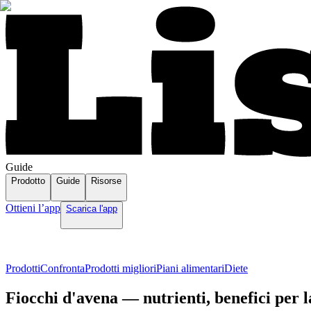
Guide
Prodotto
Guide
Risorse
Ottieni l’app
Scarica l'app
Prodotti
Confronta
Prodotti migliori
Piani alimentari
Diete
Fiocchi d'avena — nutrienti, benefici per la