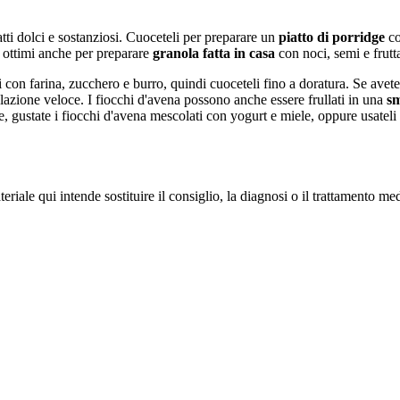
atti dolci e sostanziosi. Cuoceteli per preparare un
piatto di porridge
co
o ottimi anche per preparare
granola fatta in casa
con noci, semi e frutt
con farina, zucchero e burro, quindi cuoceteli fino a doratura. Se avete
olazione veloce. I fiocchi d'avena possono anche essere frullati in una
sm
e, gustate i fiocchi d'avena mescolati con yogurt e miele, oppure usateli
iale qui intende sostituire il consiglio, la diagnosi o il trattamento me