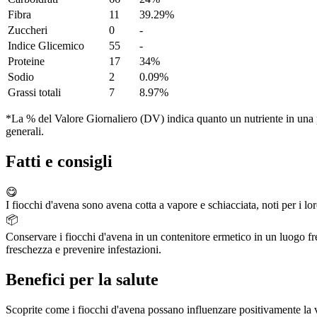
Fibra
11
39.29%
Zuccheri
0
-
Indice Glicemico
55
-
Proteine
17
34%
Sodio
2
0.09%
Grassi totali
7
8.97%
*La % del Valore Giornaliero (DV) indica quanto un nutriente in una po
generali.
Fatti e consigli
😋
I fiocchi d'avena sono avena cotta a vapore e schiacciata, noti per i loro
📦
Conservare i fiocchi d'avena in un contenitore ermetico in un luogo fr
freschezza e prevenire infestazioni.
Benefici per la salute
Scoprite come i fiocchi d'avena possano influenzare positivamente la 