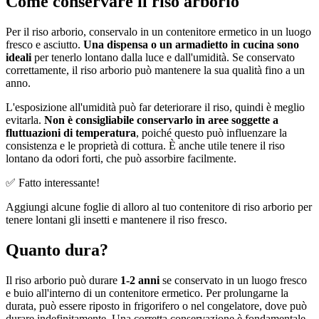
Come conservare il riso arborio
Per il riso arborio, conservalo in un contenitore ermetico in un luogo
fresco e asciutto.
Una dispensa o un armadietto in cucina sono
ideali
per tenerlo lontano dalla luce e dall'umidità. Se conservato
correttamente, il riso arborio può mantenere la sua qualità fino a un
anno.
L'esposizione all'umidità può far deteriorare il riso, quindi è meglio
evitarla.
Non è consigliabile conservarlo in aree soggette a
fluttuazioni di temperatura
, poiché questo può influenzare la
consistenza e le proprietà di cottura. È anche utile tenere il riso
lontano da odori forti, che può assorbire facilmente.
✅ Fatto interessante!
Aggiungi alcune foglie di alloro al tuo contenitore di riso arborio per
tenere lontani gli insetti e mantenere il riso fresco.
Quanto dura?
Il riso arborio può durare
1-2 anni
se conservato in un luogo fresco
e buio all'interno di un contenitore ermetico. Per prolungarne la
durata, può essere riposto in frigorifero o nel congelatore, dove può
durare indefinitamente. Una corretta conservazione è fondamentale