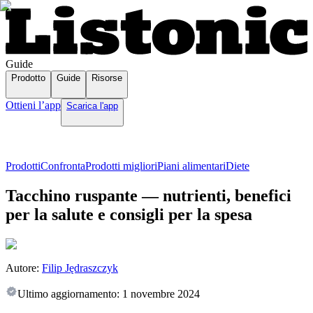
Guide
Prodotto
Guide
Risorse
Ottieni l’app
Scarica l'app
Prodotti
Confronta
Prodotti migliori
Piani alimentari
Diete
Tacchino ruspante — nutrienti, benefici
per la salute e consigli per la spesa
Autore:
Filip Jędraszczyk
Ultimo aggiornamento:
1 novembre 2024