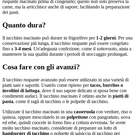
ruspante macinato prima di congelarlo; questo non solo preserva la
carne, ma la arricchisce anche di sapore, facilitando la preparazione
dei pasti.
Quanto dura?
Il tacchino macinato può durare in frigorifero per
1-2 giorni
. Per una
conservazione più lunga, il tacchino ruspante può essere congelato
fino a
3-4 mesi
. Un'adeguata confezione, come il sottovuoto, aiuta a
mantenere la sua qualità durante i periodi di stoccaggio prolungati.
Cosa fare con gli avanzi?
Il tacchino ruspante avanzato può essere utilizzato in una varietà di
piatti sani e saporiti. Usatelo come ripieno per
tacos, burritos o
involtini di lattuga
, dove il suo sapore delicato si sposa bene con
condimenti audaci. Il tacchino macinato è ottimo anche in
piatti di
pasta
, come il ragù di tacchino o le polpette di tacchino.
Utilizzate il tacchino macinato in una
casseruola
con verdure, riso o
quinoa, oppure mescolatelo in un
polpettone
con pangrattato, uova
ed erbe, quindi cuocete in forno fino a cottura avvenuta. Se avete
molto tacchino macinato, considerate di preparare un lotto di
hamburger di tacchino
o polpette di salsiccia di tacchino per