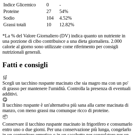
Indice Glicemico
0
-
Proteine
27
54%
Sodio
104
4.52%
Grassi totali
10
12.82%
*La % del Valore Giornaliero (DV) indica quanto un nutriente in
una porzione di cibo contribuisce a una dieta giornaliera. 2.000
calorie al giorno sono utilizzate come riferimento per consigli
nutrizionali generali.
Fatti e consigli
🛒
Scegli un tacchino ruspante macinato che sia magro ma con un po'
di grasso per mantenere l'umidità. Controlla la presenza di eventuali
additivi.
😋
Il tacchino ruspante è un'alternativa più sana alla carne macinata di
manzo, con meno grassi ma comunque ricco di proteine.
📦
Conservare il tacchino ruspante macinato in frigorifero e consumarlo
entro uno o due giorni. Per una conservazione più lunga, congelarlo
in un contenitore ermetico o in un sacchetto per congelatore per un