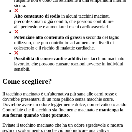
ruspante non è cotto correttamente a una temperatura interna
sicura.
Alto contenuto di sodio
in alcuni tacchini macinati
preconfezionati o già conditi, che possono contribuire
all'ipertensione e aumentare i rischi cardiovascolari.
Potenziale alto contenuto di grassi
a seconda del taglio
utilizzato, che può contribuire ad aumentare i livelli di
colesterolo e il rischio di malattie cardiache.
Possibilità di conservanti e additivi
nel tacchino macinato
lavorato, che possono causare reazioni avverse in individui
sensibili.
Come scegliere?
Il tacchino macinato è un'alternativa più sana alle carni rosse e
dovrebbe presentarsi di un rosa pallido senza macchie scure.
Dovrebbe avere un odore leggermente dolce, non selvatico o acido.
Controllate che il tacchino sia finemente macinato e
mantenga la
sua forma quando viene premuto
.
Evitate il tacchino macinato che ha un odore sgradevole o mostra
segni di scolorimento, poiché ciò può indicare una cattiva