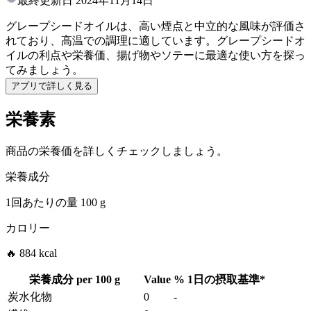
最終更新日
2024年11月14日
グレープシードオイルは、高い煙点と中立的な風味が評価さ
れており、高温での調理に適しています。グレープシードオ
イルの利点や栄養価、揚げ物やソテーに最適な使い方を探っ
てみましょう。
アプリで詳しく見る
栄養素
商品の栄養価を詳しくチェックしましょう。
栄養成分
1回あたりの量
100 g
カロリー
🔥 884 kcal
栄養成分 per
100 g
Value
%
1日の摂取基準
*
炭水化物
0
-