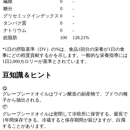
繊維
0
-
糖分
0
-
グリセミックインデックス
0
-
タンパク質
0
-
ナトリウム
0
-
総脂肪
100
128.21%
*1日の摂取基準（DV）の%は、食品1回分の栄養が1日の食
事にどの程度貢献するかを示します。一般的な栄養指導には
1日2,000カロリーが基準とされています。
豆知識＆ヒント
😋
グレープシードオイルはワイン醸造の副産物で、ブドウの種
子から抽出される。
📦
グレープシードオイルは密閉して冷暗所に保管する。最長で
1年間保存できる。冷蔵すると保存期間が延びますが、白濁
することがあります。