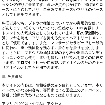
ッシング作り
に最適です。高い煙点のおかげで、揚げ物やロ
ーストにも適しており、自家製マヨネーズやマリネのベース
としても使用できます。
料理以外でも、ブドウの種油にはいくつかの実用的な使い方
があります。軽くてべたつかない質感から、DIY美容トリー
トメントの人気成分として知られています。
肌の保湿剤
や、
髪にツヤを与え、フリズを抑えるためのヘアトリートメント
として使用できます。また、マッサージセラピーでも一般的
に使われ、重い残留物を残さずに滑らかな滑りを提供しま
す。さらに、ブドウの種油は木製のまな板や器具のコンディ
ショニングにも使え、潤いを保ち、ひび割れを防ぐのに役立
ちます。アロマセラピーや自家製ボディオイルのためのキャ
リアオイルとしても利用できます。
👨‍⚕️️ 免責事項
本サイトの内容は、情報提供のみを目的としています。本サ
イトのいかなる内容も、専門家による医療上のアドバイス、
診断、治療の代わりとなるものではありません。
アプリで1000以上の商品にアクセス