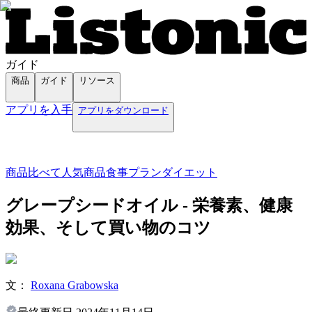
ガイド
商品
ガイド
リソース
アプリを入手
アプリをダウンロード
商品
比べて
人気商品
食事プラン
ダイエット
グレープシードオイル - 栄養素、健康
効果、そして買い物のコツ
文：
Roxana Grabowska