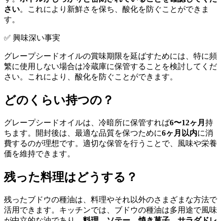
さい
。これにより新鮮さを保ち、酸化を防ぐことができま
す。
✅ 興味深い事実
グレープシードオイルの賞味期限を延ばすためには、特に頻
繁に使用しない場合は冷蔵庫に保管することを検討してくだ
さい。これにより、酸化を防ぐことができます。
どのくらい持つの？
グレープシードオイルは、冷暗所に保管すれば
6〜12ヶ月
持
ちます。開封後は、最適な品質を保つために
6ヶ月以内
に消
費するのが理想です。適切な保管を行うことで、風味や栄養
価を維持できます。
残った料理はどうする？
残ったブドウの種油は、料理やそれ以外のさまざまな方法で
活用できます。キッチンでは、ブドウの種油は多用途で風味
が中立的な油であり、
料理、ソテー、焼き菓子、サラダドレ