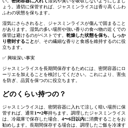
い。
密閉容器に入れて
湿気や臭いを吸収しないようにしまし
ょう。適切に保管すれば、ジャスミンライスは香り高くふわ
ふわの状態を保ちます。
湿気にさらされると、ジャスミンライスが傷んで固まること
があります。湿気の多い場所や強い香りの食べ物の近くでの
保管は避けるのがベストです。
乾燥した状態を保ち、しっか
り密封すること
が、その繊細な香りと食感を維持するのに役
立ちます。
✅ 興味深い事実
ジャスミンライスを長期間保存するためには、密閉容器にロ
ーリエを加えることを検討してください。これにより、害虫
を防ぎ、品質を保つのに役立ちます。
どのくらい持つの？
ジャスミンライスは、密閉容器に入れて涼しく暗い場所に保
管すれば、通常
1〜2年
持ちます。調理したジャスミンライス
は、冷蔵庫で保存した場合、
4〜6日以内
に消費することをお
勧めします。長期間保存する場合は、調理したご飯を冷凍す