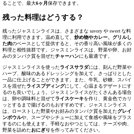
ることで、最大
6ヶ月
保存できます。
残った料理はどうする？
残ったジャスミンライスは、さまざまな savory や sweet な料
理に利用できます。温め直して、
炒め物やカレー、グリルし
た肉
のベースとして提供すると、その香り高い風味が多くの
料理と相性抜群です。ジャスミンライスは、野菜や卵、お好
みのタンパク質を混ぜた
チャーハン
にも最適です。
ジャスミンライスを使った
ライスサラダ
には、刻んだ野菜や
ハーブ、酸味のあるドレッシングを加えて、さっぱりとした
一品に仕上げることができます。また、牛乳、砂糖、スパイ
スを混ぜた
ライスプディング
にして、心温まるデザートにす
るのも良いでしょう。ジャスミンライスがたくさんある場合
は、卵や調味料と混ぜて
ライスケーキ
を作り、黄金色でカリ
ッとするまで揚げるのもおすすめです。ジャスミンライス
は、ローストした野菜やお好みのタンパク質を加えた
グレイ
ンボウル
や、スープやシチューに加えて食感や風味をプラス
するのにも使えます。手軽なおやつとしては、チーズや肉、
野菜を詰めた
おにぎり
を作ってみてください。