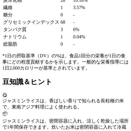
炭水化物
28
10.18%
繊維
1
3.57%
糖分
0
-
グリセミックインデックス
68
-
タンパク質
3
6%
ナトリウム
1
0.04%
総脂肪
0
-
*1日の摂取基準（DV）の%は、食品1回分の栄養が1日の食
事にどの程度貢献するかを示します。一般的な栄養指導には
1日2,000カロリーが基準とされています。
豆知識＆ヒント
😋
ジャスミンライスは、香ばしい香りで知られる長粒種の米
で、東南アジア料理によく使われる。
📦
ジャスミンライスは、密閉容器に入れ、涼しく乾燥した場所
で1年間保存できます。炊いたお米は密閉容器に入れて冷蔵