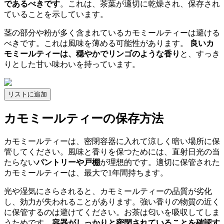
であるべきです
。これは、茶葉が適切に乾燥され、保存され
ていることを示しています。
茎の部分や粉が多く含まれているカモミールティーは避ける
べきです。これは風味を薄める可能性があります。
良いカ
モミールティーは、穏やかでリンゴのような香り
と、すっき
りとした甘い味わいを持っています。
リストに追加
カモミールティーの保存方法
カモミールティーは、密閉容器に入れて涼しく暗い場所に保
管してください。風味と香りを保つためには、直射日光の当
たらない
パントリーや戸棚
が理想的です。適切に保管された
カモミールティーは、最大で1年間持ちます。
光や湿気にさらされると、カモミールティーの品質が劣化
し、効力が失われることがあります。強い香りの物質の近く
に保管するのは避けてください。お茶は匂いを吸収してしま
うためです。
容器がしっかりと密閉されていることを確認す