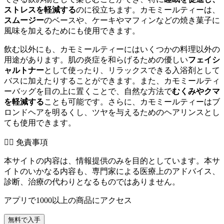
ストレスを軽減する
のに役立ちます。カモミールティーは、
スムージー
のベースや、ケーキやマフィンなどの焼き菓子に
風味を加えるためにも使用できます。
飲む以外にも、カモミールティーにはいくつかの料理以外の
用途があります。肌の炎症を和らげるための優しい
フェイシ
ャルトナー
として使ったり、リラックスできる入浴剤として
バスに加えたりすることができます。また、カモミールティ
ーバッグを目の上に置くことで、自然な方法で
むくみやクマ
を軽減する
ことも可能です。さらに、カモミールティーはブ
ロンドヘアを明るくし、ツヤを与えるためのヘアリンスとし
ても使用できます。
👨‍⚕️️ 免責事項
本サイトの内容は、情報提供のみを目的としています。本サ
イトのいかなる内容も、専門家による医療上のアドバイス、
診断、治療の代わりとなるものではありません。
アプリで1000以上の商品にアクセス
無料で入手