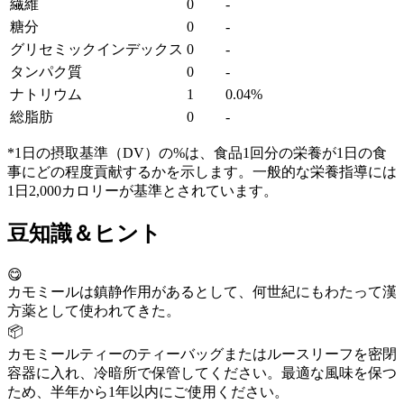
繊維
0
-
糖分
0
-
グリセミックインデックス
0
-
タンパク質
0
-
ナトリウム
1
0.04%
総脂肪
0
-
*1日の摂取基準（DV）の%は、食品1回分の栄養が1日の食
事にどの程度貢献するかを示します。一般的な栄養指導には
1日2,000カロリーが基準とされています。
豆知識＆ヒント
😋
カモミールは鎮静作用があるとして、何世紀にもわたって漢
方薬として使われてきた。
📦
カモミールティーのティーバッグまたはルースリーフを密閉
容器に入れ、冷暗所で保管してください。最適な風味を保つ
ため、半年から1年以内にご使用ください。