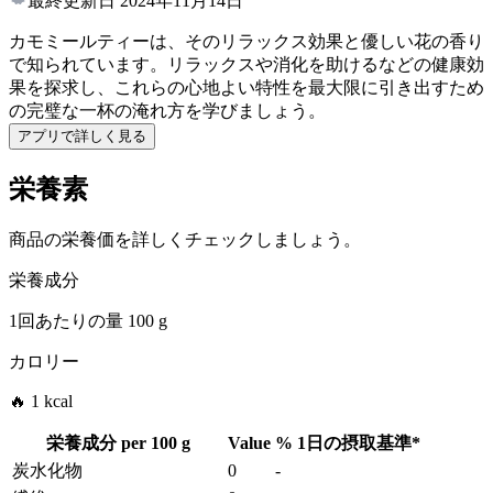
最終更新日
2024年11月14日
カモミールティーは、そのリラックス効果と優しい花の香り
で知られています。リラックスや消化を助けるなどの健康効
果を探求し、これらの心地よい特性を最大限に引き出すため
の完璧な一杯の淹れ方を学びましょう。
アプリで詳しく見る
栄養素
商品の栄養価を詳しくチェックしましょう。
栄養成分
1回あたりの量
100 g
カロリー
🔥 1 kcal
栄養成分 per
100 g
Value
%
1日の摂取基準
*
炭水化物
0
-