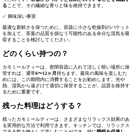
る
ことで、その繊細な香りと味を維持できます。
✅ 興味深い事実
最適な新鮮さを保つために、容器に小さな乾燥剤のパケット
を加えて、茶葉の品質を損なう可能性のある余分な湿気を吸
収することを検討してください。
どのくらい持つの？
カモミールティーは、密閉容器に入れて涼しく暗い場所に保
管すれば、通常
6〜12ヶ月
持ちます。最良の風味を楽しむた
めには、この期間内に消費することをお勧めします。光や
熱、湿気から遠ざけて適切に保管することが、品質を維持す
るために重要です。
残った料理はどうする？
残ったカモミールティーは、さまざまなリラックス効果のあ
る実用的な方法で利用できます。キッチンでは、リラックス
できる飲み物として楽しむことができ、特に
睡眠を促進し、