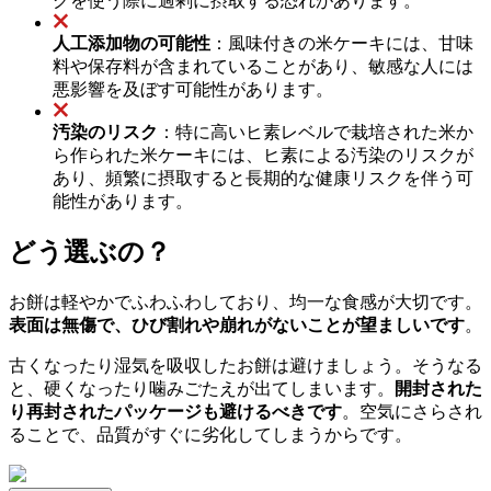
グを使う際に過剰に摂取する恐れがあります。
人工添加物の可能性
：風味付きの米ケーキには、甘味
料や保存料が含まれていることがあり、敏感な人には
悪影響を及ぼす可能性があります。
汚染のリスク
：特に高いヒ素レベルで栽培された米か
ら作られた米ケーキには、ヒ素による汚染のリスクが
あり、頻繁に摂取すると長期的な健康リスクを伴う可
能性があります。
どう選ぶの？
お餅は軽やかでふわふわしており、均一な食感が大切です。
表面は無傷で、ひび割れや崩れがないことが望ましいです
。
古くなったり湿気を吸収したお餅は避けましょう。そうなる
と、硬くなったり噛みごたえが出てしまいます。
開封された
り再封されたパッケージも避けるべきです
。空気にさらされ
ることで、品質がすぐに劣化してしまうからです。