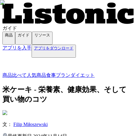
ガイド
商品
ガイド
リソース
アプリを入手
アプリをダウンロード
商品
比べて
人気商品
食事プラン
ダイエット
米ケーキ - 栄養素、健康効果、そして
買い物のコツ
文：
Filip Miłoszewski