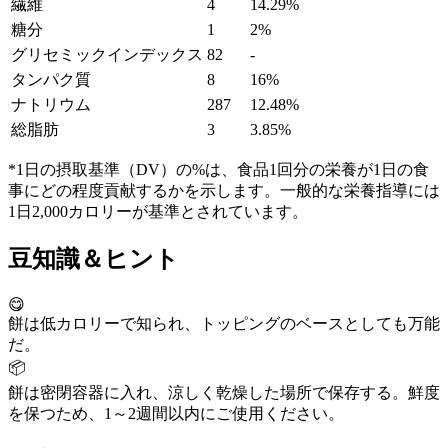
繊維
4
14.29%
糖分
1
2%
グリセミックインデックス
82
-
タンパク質
8
16%
ナトリウム
287
12.48%
総脂肪
3
3.85%
*1日の摂取基準（DV）の%は、食品1回分の栄養が1日の食
事にどの程度貢献するかを示します。一般的な栄養指導には
1日2,000カロリーが基準とされています。
豆知識＆ヒント
😋
餅は低カロリーで知られ、トッピングのベースとしても万能
だ。
📦
餅は密閉容器に入れ、涼しく乾燥した場所で保存する。鮮度
を保つため、1～2週間以内にご使用ください。