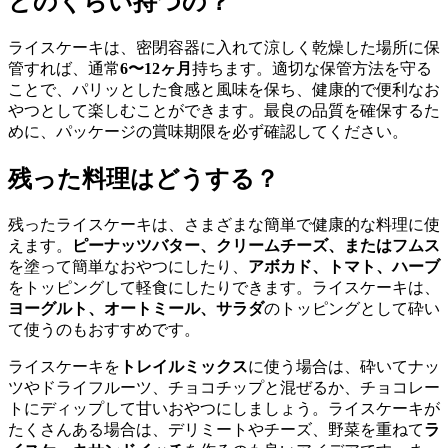
どのくらい持つの？
ライスケーキは、密閉容器に入れて涼しく乾燥した場所に保
管すれば、通常
6〜12ヶ月
持ちます。適切な保管方法を守る
ことで、パリッとした食感と風味を保ち、健康的で便利なお
やつとして楽しむことができます。最良の品質を確保するた
めに、パッケージの賞味期限を必ず確認してください。
残った料理はどうする？
残ったライスケーキは、さまざまな簡単で健康的な料理に使
えます。
ピーナッツバター、クリームチーズ、またはフムス
を塗って簡単なおやつにしたり、
アボカド、トマト、ハーブ
をトッピングして軽食にしたりできます。ライスケーキは、
ヨーグルト、オートミール、サラダ
のトッピングとして砕い
て使うのもおすすめです。
ライスケーキを
トレイルミックス
に使う場合は、砕いてナッ
ツやドライフルーツ、チョコチップと混ぜるか、チョコレー
トにディップして甘いおやつにしましょう。ライスケーキが
たくさんある場合は、デリミートやチーズ、野菜を重ねて
ラ