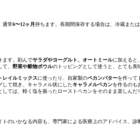
、通常
6〜12ヶ月
持ちます。長期間保存する場合は、冷蔵または
きます。刻んで
サラダやヨーグルト、オートミール
に加えると
して、
野菜や穀物ボウル
のトッピングとして使うと、とても美
トレイルミックス
に使ったり、自家製の
ペカンバター
を作って
グして焼き、キャラメル状にした
キャラメルペカン
を作るのも
としては、軽く塩を振ったローストペカンをそのまま楽しんだ
イトのいかなる内容も、専門家による医療上のアドバイス、診