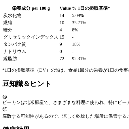
栄養成分 per
100 g
Value
%
1日の摂取基準
*
炭水化物
14
5.09%
繊維
10
35.71%
糖分
4
8%
グリセミックインデックス
15
-
タンパク質
9
18%
ナトリウム
0
-
総脂肪
72
92.31%
*1日の摂取基準（DV）の%は、食品1回分の栄養が1日の食
豆知識＆ヒント
😋
ピーカンは北米原産で、さまざまな料理に使われ、特にピー
📦
腐敗する可能性があるので、涼しく乾燥した場所に保管する