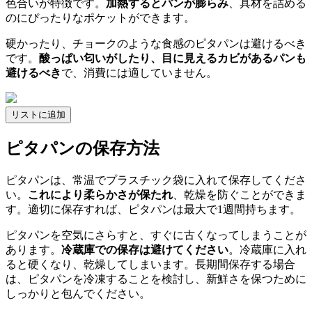
色合いが特徴です。
加熱するとパンが膨らみ
、具材を詰める
のにぴったりなポケットができます。
硬かったり、チョークのような食感のピタパンは避けるべき
です。
酸っぱい匂いがしたり、目に見えるカビがあるパンも
避けるべき
で、消費には適していません。
リストに追加
ピタパンの保存方法
ピタパンは、常温でプラスチック袋に入れて保存してくださ
い。
これにより柔らかさが保たれ
、乾燥を防ぐことができま
す。適切に保存すれば、ピタパンは最大で1週間持ちます。
ピタパンを空気にさらすと、すぐに古くなってしまうことが
あります。
冷蔵庫での保存は避けてください
。冷蔵庫に入れ
ると硬くなり、乾燥してしまいます。長期間保存する場合
は、ピタパンを冷凍することを検討し、新鮮さを保つために
しっかりと包んでください。