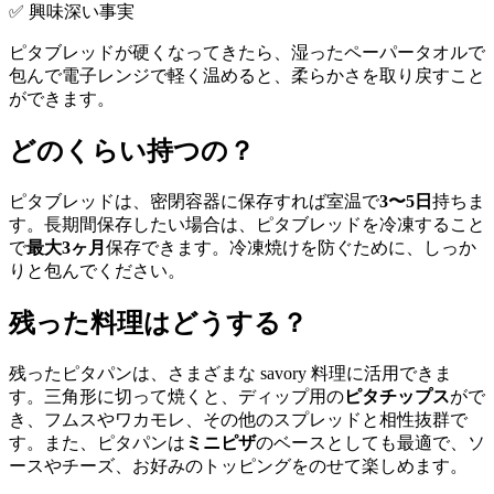
✅ 興味深い事実
ピタブレッドが硬くなってきたら、湿ったペーパータオルで
包んで電子レンジで軽く温めると、柔らかさを取り戻すこと
ができます。
どのくらい持つの？
ピタブレッドは、密閉容器に保存すれば室温で
3〜5日
持ちま
す。長期間保存したい場合は、ピタブレッドを冷凍すること
で
最大3ヶ月
保存できます。冷凍焼けを防ぐために、しっか
りと包んでください。
残った料理はどうする？
残ったピタパンは、さまざまな savory 料理に活用できま
す。三角形に切って焼くと、ディップ用の
ピタチップス
がで
き、フムスやワカモレ、その他のスプレッドと相性抜群で
す。また、ピタパンは
ミニピザ
のベースとしても最適で、ソ
ースやチーズ、お好みのトッピングをのせて楽しめます。