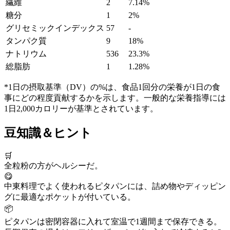
繊維
2
7.14%
糖分
1
2%
グリセミックインデックス
57
-
タンパク質
9
18%
ナトリウム
536
23.3%
総脂肪
1
1.28%
*1日の摂取基準（DV）の%は、食品1回分の栄養が1日の食
事にどの程度貢献するかを示します。一般的な栄養指導には
1日2,000カロリーが基準とされています。
豆知識＆ヒント
🛒
全粒粉の方がヘルシーだ。
😋
中東料理でよく使われるピタパンには、詰め物やディッピン
グに最適なポケットが付いている。
📦
ピタパンは密閉容器に入れて室温で1週間まで保存できる。