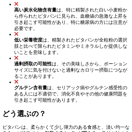
高い炭水化物含有量
は、特に精製された白い小麦粉か
ら作られたピタパンに見られ、血糖値の急激な上昇を
引き起こす可能性があり、特に糖尿病の方には注意が
必要です。
低い栄養密度
は、精製されたピタパンが全粒粉の選択
肢と比べて限られたビタミンやミネラルしか提供しな
いことを意味します。
過剰摂取の可能性
は、その美味しさから、ポーション
サイズに気を付けないと過剰なカロリー摂取につなが
ることがあります。
グルテン含有量
は、セリアック病やグルテン感受性の
ある人には不適切で、消化不良やその他の健康問題を
引き起こす可能性があります。
どう選ぶの？
ピタパンは、柔らかくて少し弾力のある食感と、淡い均一な