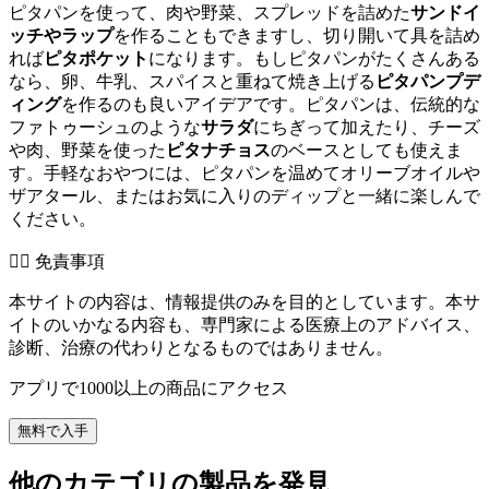
ピタパンを使って、肉や野菜、スプレッドを詰めた
サンドイ
ッチやラップ
を作ることもできますし、切り開いて具を詰め
れば
ピタポケット
になります。もしピタパンがたくさんある
なら、卵、牛乳、スパイスと重ねて焼き上げる
ピタパンプデ
ィング
を作るのも良いアイデアです。ピタパンは、伝統的な
ファトゥーシュのような
サラダ
にちぎって加えたり、チーズ
や肉、野菜を使った
ピタナチョス
のベースとしても使えま
す。手軽なおやつには、ピタパンを温めてオリーブオイルや
ザアタール、またはお気に入りのディップと一緒に楽しんで
ください。
👨‍⚕️️ 免責事項
本サイトの内容は、情報提供のみを目的としています。本サ
イトのいかなる内容も、専門家による医療上のアドバイス、
診断、治療の代わりとなるものではありません。
アプリで1000以上の商品にアクセス
無料で入手
他のカテゴリの製品を発見