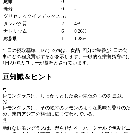
繊維
0
-
糖分
0
-
グリセミックインデックス
55
-
タンパク質
2
4%
ナトリウム
6
0.26%
総脂肪
1
1.28%
*1日の摂取基準（DV）の%は、食品1回分の栄養が1日の食
事にどの程度貢献するかを示します。一般的な栄養指導には
1日2,000カロリーが基準とされています。
豆知識＆ヒント
🛒
レモングラスは、しっかりとした淡い緑色のものを選ぶ。
😋
レモングラスは、その独特のレモンのような風味と香りのた
め、東南アジアの料理に広く使われている。
📦
新鮮なレモングラスは、湿らせたペーパータオルで包みビニ