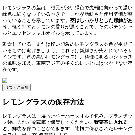
レモングラスの茎は、根元が淡い緑色で先端に向かって濃い
緑色に細くなっているべきで、これが新鮮さと使用準備が整
っていることを示しています。
茎はしっかりとした感触があ
り
、軽く押すとレモンの香りが漂うことで、そのポテンシャ
ルとエッセンシャルオイルを示しています。
乾燥している、または脆い印象のレモングラスや色が褪せて
いるものは避けましょう。これらは新鮮さが失われているサ
インです。質の高いレモングラスは、料理に明るいシトラス
の風味を加え、東南アジアの多くのレシピには欠かせない存
在です。
リストに追加
レモングラスの保存方法
レモングラスは、湿ったペーパータオルで包み、プラスチッ
ク袋に入れて冷蔵庫で保管してください。
野菜室に入れる
と
、鮮度を保つことができます。適切に保存されたレモング
ラスは、最大で2週間持ちます。