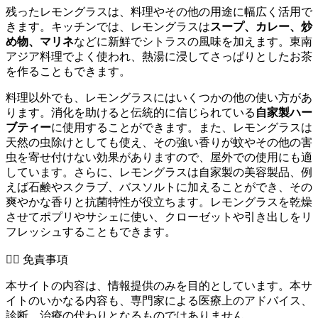
残ったレモングラスは、料理やその他の用途に幅広く活用で
きます。キッチンでは、レモングラスは
スープ、カレー、炒
め物、マリネ
などに新鮮でシトラスの風味を加えます。東南
アジア料理でよく使われ、熱湯に浸してさっぱりとしたお茶
を作ることもできます。
料理以外でも、レモングラスにはいくつかの他の使い方があ
ります。消化を助けると伝統的に信じられている
自家製ハー
ブティー
に使用することができます。また、レモングラスは
天然の虫除けとしても使え、その強い香りが蚊やその他の害
虫を寄せ付けない効果がありますので、屋外での使用にも適
しています。さらに、レモングラスは自家製の美容製品、例
えば石鹸やスクラブ、バスソルトに加えることができ、その
爽やかな香りと抗菌特性が役立ちます。レモングラスを乾燥
させてポプリやサシェに使い、クローゼットや引き出しをリ
フレッシュすることもできます。
👨‍⚕️️ 免責事項
本サイトの内容は、情報提供のみを目的としています。本サ
イトのいかなる内容も、専門家による医療上のアドバイス、
診断、治療の代わりとなるものではありません。