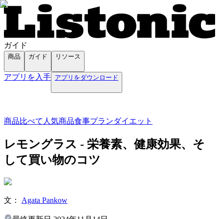
ガイド
商品
ガイド
リソース
アプリを入手
アプリをダウンロード
商品
比べて
人気商品
食事プラン
ダイエット
レモングラス - 栄養素、健康効果、そ
して買い物のコツ
文：
Agata Pankow