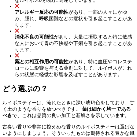
なルイボスの摂取に関連しています。
アレルギー反応の可能性
があり、一部の人々にかゆ
み、腫れ、呼吸困難などの症状を引き起こすことがあ
ります。
消化不良の可能性
があり、大量に摂取すると特に敏感
な人において胃の不快感や下痢を引き起こすことがあ
ります。
薬との相互作用の可能性
があり、特に血圧やコレステ
ロールに影響を与える薬剤に対して、ルイボスがこれ
らの状態に軽微な影響を及ぼすことがあります。
どう選ぶの？
ルイボスティーは、淹れたときに深い琥珀色をしており、甘
く土のような香りを放つべきです。
葉は細かく均一である
べき
で、これは品質の良い加工と新鮮さを示しています。
古臭い香りや非常に控えめな香りのルイボスティーは選ばな
いようにしましょう。そういったものは期待される豊かな風