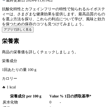
最終更新日
2024年11月14日
抗酸化特性とカフェインフリーの特性で知られるルイボステ
ィーは、さまざまな健康効果を提供します。最高品質のもの
を選ぶ方法を探り、これらの利点について学び、風味と効力
を保つための保存のコツも見つけてみましょう。
アプリで詳しく見る
栄養素
商品の栄養価を詳しくチェックしましょう。
栄養成分
1回あたりの量
100 g
カロリー
🔥 1 kcal
栄養成分 per
100 g
Value
%
1日の摂取基準
*
炭水化物
0
-