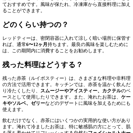
ておすすめです。風味が保たれ、冷凍庫から直接料理に加え
ることができます。
どのくらい持つの？
レッドティーは、密閉容器に入れて涼しく暗い場所に保管す
れば、通常
6〜12ヶ月
持ちます。最良の風味を楽しむために
は、この期間内に消費することをお勧めします。
残った料理はどうする？
残った赤茶（ルイボスティー）は、さまざまな料理や非料理
の方法で活用できます。キッチンでは、赤茶を温かく飲んだ
り冷たくしたり、
スムージーやアイスティー、カクテル
のベ
ースとして使用したりできます。また、淹れたお茶は、
ケー
キやソルベ、ゼリー
などのデザートに風味を加えるためにも
使えます。
飲むだけでなく、赤茶にはいくつかの実用的な使い方があり
ます。淹れて冷ましたお茶は、特に敏感肌の方にとって、肌
を落ち着かせてリフレッシュする自然な
フェイシャルトナー