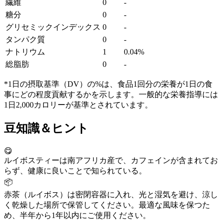
繊維
0
-
糖分
0
-
グリセミックインデックス
0
-
タンパク質
0
-
ナトリウム
1
0.04%
総脂肪
0
-
*1日の摂取基準（DV）の%は、食品1回分の栄養が1日の食
事にどの程度貢献するかを示します。一般的な栄養指導には
1日2,000カロリーが基準とされています。
豆知識＆ヒント
😋
ルイボスティーは南アフリカ産で、カフェインが含まれてお
らず、健康に良いことで知られている。
📦
赤茶（ルイボス）は密閉容器に入れ、光と湿気を避け、涼し
く乾燥した場所で保管してください。最適な風味を保つた
め、半年から1年以内にご使用ください。