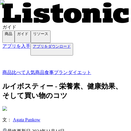
ガイド
商品
ガイド
リソース
アプリを入手
アプリをダウンロード
商品
比べて
人気商品
食事プラン
ダイエット
ルイボスティー - 栄養素、健康効果、
そして買い物のコツ
文：
Agata Pankow