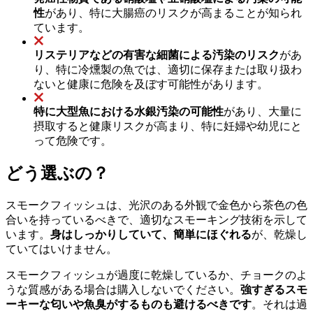
性
があり、特に大腸癌のリスクが高まることが知られ
ています。
リステリアなどの有害な細菌による汚染のリスク
があ
り、特に冷燻製の魚では、適切に保存または取り扱わ
ないと健康に危険を及ぼす可能性があります。
特に大型魚における水銀汚染の可能性
があり、大量に
摂取すると健康リスクが高まり、特に妊婦や幼児にと
って危険です。
どう選ぶの？
スモークフィッシュは、光沢のある外観で金色から茶色の色
合いを持っているべきで、適切なスモーキング技術を示して
います。
身はしっかりしていて、簡単にほぐれる
が、乾燥し
ていてはいけません。
スモークフィッシュが過度に乾燥しているか、チョークのよ
うな質感がある場合は購入しないでください。
強すぎるスモ
ーキーな匂いや魚臭がするものも避けるべきです
。それは過