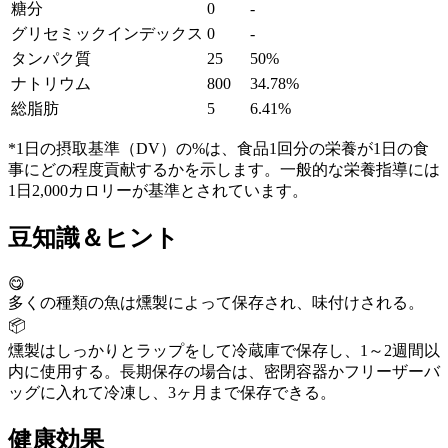
糖分
0
-
グリセミックインデックス
0
-
タンパク質
25
50%
ナトリウム
800
34.78%
総脂肪
5
6.41%
*1日の摂取基準（DV）の%は、食品1回分の栄養が1日の食
事にどの程度貢献するかを示します。一般的な栄養指導には
1日2,000カロリーが基準とされています。
豆知識＆ヒント
😋
多くの種類の魚は燻製によって保存され、味付けされる。
📦
燻製はしっかりとラップをして冷蔵庫で保存し、1～2週間以
内に使用する。長期保存の場合は、密閉容器かフリーザーバ
ッグに入れて冷凍し、3ヶ月まで保存できる。
健康効果