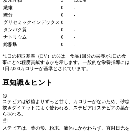
炭水化物
5
1.82%
繊維
0
-
糖分
0
-
グリセミックインデックス
0
-
タンパク質
0
-
ナトリウム
0
-
総脂肪
0
-
*1日の摂取基準（DV）の%は、食品1回分の栄養が1日の食
事にどの程度貢献するかを示します。一般的な栄養指導には
1日2,000カロリーが基準とされています。
豆知識＆ヒント
😋
ステビアは砂糖よりずっと甘く、カロリーがないため、砂糖
抜きダイエットによく使われる。ステビアはステビアの葉か
ら採れる。
📦
ステビアは、葉の形、粉末、液体にかかわらず、直射日光を