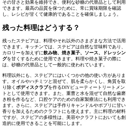
その甘さと効果を維持でき、便利な砂糖の代替品として利用
できます。最高の品質を保つために、常に賞味期限を確認
し、レシピが甘くて健康的であることを確保しましょう。
残った料理はどうする？
残ったステビアは、料理やそれ以外のさまざまな方法で活用
できます。キッチンでは、ステビアは自然な甘味料であり、
カロリーを加えずに
飲み物、焼き菓子、ソース、ドレッシン
グ
を甘くするために使用できます。料理や焼き菓子の際に
は、砂糖の代替品として一般的に使われています。
料理以外にも、ステビアにはいくつかの他の使い方がありま
す。オイルやハチミツと混ぜて、肌を柔らかくし、角質を取
り除く
ボディスクラブ
を作るDIYビューティートリートメン
トとして使用できます。また、重曹と水を混ぜて自然な歯磨
き粉を作るなど、口腔ケアのための自家製療法にも利用でき
ます。さらに、ステビアは手作りキャンドルやポプリに甘い
香りを加えるためのクラフトにも使えます。主に料理の材料
ですが、ステビアの多様性は、美容やクラフトにおいても創
造的に使用できることを可能にします。