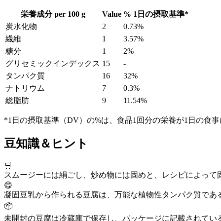
栄養成分 per
100 g
Value
%
1日の摂取基準
*
炭水化物
2
0.73%
繊維
1
3.57%
糖分
1
2%
グリセミックインデックス
15
-
タンパク質
16
32%
ナトリウム
7
0.3%
総脂肪
9
11.54%
*1日の摂取基準（DV）の%は、食品1回分の栄養が1日の食
豆知識＆ヒント
🛒
スムージーには絹ごし、炒め物には固めと、レシピによって
😋
凝固豆乳から作られる豆腐は、万能な植物性タンパク質であ
📦
未開封の豆腐は冷蔵庫で保存し、パッケージに記載されてい