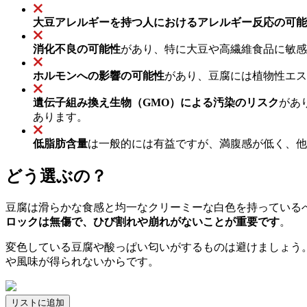
大豆アレルギーを持つ人におけるアレルギー反応の可能
消化不良の可能性
があり、特に大豆や高繊維食品に敏感
ホルモンへの影響の可能性
があり、豆腐には植物性エス
遺伝子組み換え生物（GMO）による汚染のリスク
があ
あります。
低脂肪含量
は一般的には有益ですが、満腹感が低く、他
どう選ぶの？
豆腐は滑らかな食感と均一なクリーミーな白色を持っている
ロックは無傷で、ひび割れや崩れがないことが重要です
。
変色している豆腐や酸っぱい匂いがするものは避けましょう
や風味が得られないからです。
リストに追加