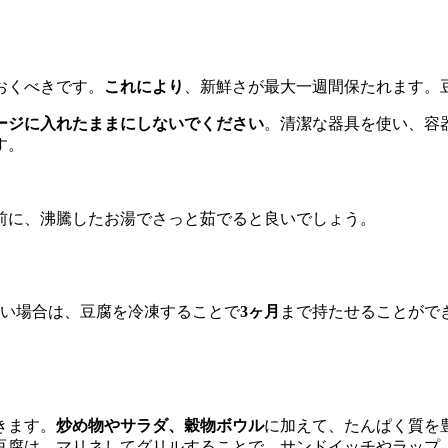
おくべきです。
これにより
、新鮮さが最大一週間保たれます。
ージに入れたままにしないでください
。清潔な器具を使い、容
す。
前に、沸騰したお湯でさっと茹でると良いでしょう。
い場合は、豆腐を冷凍することで
3ヶ月
まで持たせることがで
きます。
炒め物やサラダ、穀物ボウル
に加えて、たんぱく質を
豆腐は、マリネしてグリルすることで、サンドイッチやラップ