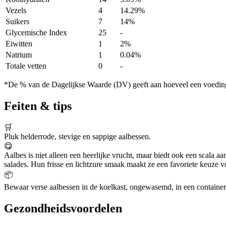
Vezels
4
14.29%
Suikers
7
14%
Glycemische Index
25
-
Eiwitten
1
2%
Natrium
1
0.04%
Totale vetten
0
-
*De % van de Dagelijkse Waarde (DV) geeft aan hoeveel een voedingss
Feiten & tips
🛒
Pluk helderrode, stevige en sappige aalbessen.
😋
Aalbes is niet alleen een heerlijke vrucht, maar biedt ook een scala 
salades. Hun frisse en lichtzure smaak maakt ze een favoriete keuze voo
📦
Bewaar verse aalbessen in de koelkast, ongewasemd, in een container o
Gezondheidsvoordelen