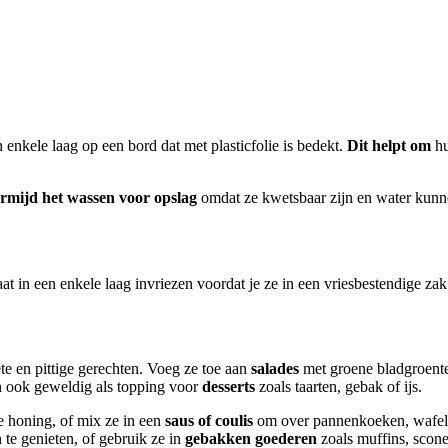
enkele laag op een bord dat met plasticfolie is bedekt.
Dit helpt om
hu
rmijd het wassen voor opslag
omdat ze kwetsbaar zijn en water kunne
at in een enkele laag invriezen voordat je ze in een vriesbestendige za
e en pittige gerechten. Voeg ze toe aan
salades
met groene bladgroenten
n ook geweldig als topping voor
desserts
zoals taarten, gebak of ijs.
e honing, of mix ze in een
saus of coulis
om over pannenkoeken, wafels 
te genieten, of gebruik ze in
gebakken goederen
zoals muffins, scon