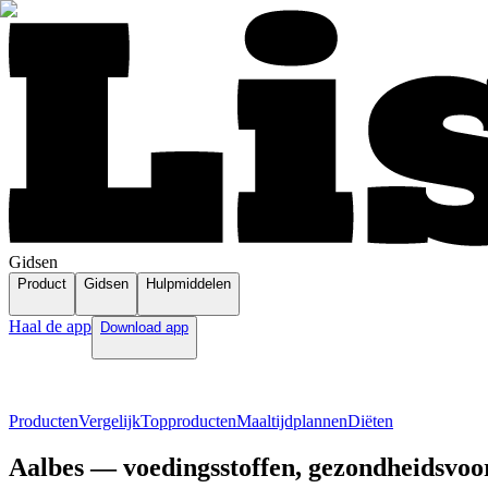
Gidsen
Product
Gidsen
Hulpmiddelen
Haal de app
Download app
Producten
Vergelijk
Topproducten
Maaltijdplannen
Diëten
Aalbes — voedingsstoffen, gezondheidsvoor