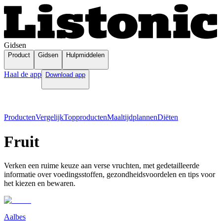
Gidsen
Product
Gidsen
Hulpmiddelen
Haal de app
Download app
Producten
Vergelijk
Topproducten
Maaltijdplannen
Diëten
Fruit
Verken een ruime keuze aan verse vruchten, met gedetailleerde
informatie over voedingsstoffen, gezondheidsvoordelen en tips voor
het kiezen en bewaren.
Aalbes