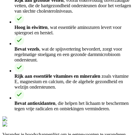
Rijk aan gezonde vetten
, vooral enkelvoudig onverzadigde
vetten, die de hartgezondheid ondersteunen door het verlagen
van slechte cholesterolniveaus.
Hoog in eiwitten
, wat essentiële aminozuren levert voor
spiergroei en herstel.
Bevat vezels
, wat de spijsvertering bevordert, zorgt voor
regelmatige stoelgang en een gezonde darmmicrobioom
ondersteunt.
Rijk aan essentiële vitamines en mineralen
zoals vitamine
E, magnesium en calcium, die de algehele gezondheid en
welzijn ondersteunen.
Bevat antioxidanten
, die helpen het lichaam te beschermen
tegen vrije radicalen en ontstekingen verminderen.
Verander je boodschappenlijst om je eetgewoonten te veranderen