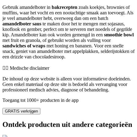
Gebruik amandelboter in
bakrecepten
zoals koekjes, brownies of
muffins, waar het vocht en een nootachtige smaak aan toevoegt. Als
je veel amandelboter hebt, overweeg dan om een batch
amandelboter saus
te maken door het te mengen met sojasaus,
knoflook en gember, perfect om te serveren met noedels of gegrilde
kip. Amandelboter kan ook worden gemengd in een
smoothie bowl
met fruit en granola, of gebruikt worden als vulling voor
sandwiches of wraps
met honing en bananen. Voor een snelle
snack, geniet van amandelboter met appelplakken, selderijstokken of
een drizzle van chocoladesiroop.
👨‍⚕️️ Medische disclaimer
De inhoud op deze website is alleen voor informatieve doeleinden.
Geen enkel materiaal op deze site is bedoeld als vervanging voor
professioneel medisch advies, diagnose of behandeling.
Toegang tot 1000+ producten in de app
GRATIS verkrijgen
Ontdek producten uit andere categorieën