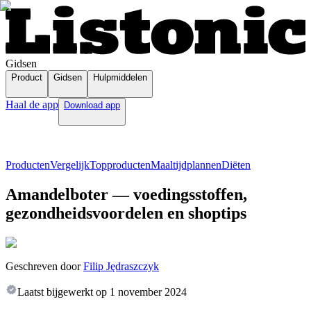
Gidsen
Product
Gidsen
Hulpmiddelen
Haal de app
Download app
Producten
Vergelijk
Topproducten
Maaltijdplannen
Diëten
Amandelboter — voedingsstoffen,
gezondheidsvoordelen en shoptips
Geschreven door
Filip Jędraszczyk
Laatst bijgewerkt op
1 november 2024