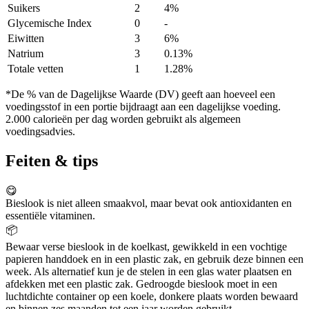
Suikers
2
4%
Glycemische Index
0
-
Eiwitten
3
6%
Natrium
3
0.13%
Totale vetten
1
1.28%
*De % van de Dagelijkse Waarde (DV) geeft aan hoeveel een
voedingsstof in een portie bijdraagt aan een dagelijkse voeding.
2.000 calorieën per dag worden gebruikt als algemeen
voedingsadvies.
Feiten & tips
😋
Bieslook is niet alleen smaakvol, maar bevat ook antioxidanten en
essentiële vitaminen.
📦
Bewaar verse bieslook in de koelkast, gewikkeld in een vochtige
papieren handdoek en in een plastic zak, en gebruik deze binnen een
week. Als alternatief kun je de stelen in een glas water plaatsen en
afdekken met een plastic zak. Gedroogde bieslook moet in een
luchtdichte container op een koele, donkere plaats worden bewaard
en binnen zes maanden tot een jaar worden gebruikt.