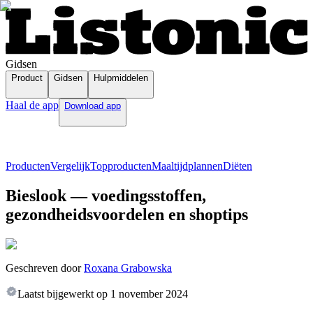
Gidsen
Product
Gidsen
Hulpmiddelen
Haal de app
Download app
Producten
Vergelijk
Topproducten
Maaltijdplannen
Diëten
Bieslook — voedingsstoffen,
gezondheidsvoordelen en shoptips
Geschreven door
Roxana Grabowska
Laatst bijgewerkt op
1 november 2024