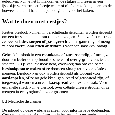
gebruiken, kun je het fijnhakken en de stukjes invriezen in een
ijsblokjesvorm met een beetje water of olijfolie; zo kun je precies de
hoeveelheid eruit halen die je nodig hebt voor het koken.
Wat te doen met restjes?
Restjes bieslook kunnen in verschillende gerechten worden gebruikt
om een frisse, milde uiensmaak toe te voegen. Snijd ze fijn en strooi
ze over
salades, soepen of pastagerechten
als garnering, of meng
ze door
roerei, omeletten of frittata's
voor een smaakvol ontbijt.
Gebruik bieslook in een
roomkaas- of zure roomdip
, of meng ze
door een
boter
om op brood te smeren of over gegrild vlees te laten
smelten. Als je veel bieslook hebt, overweeg dan om een batch
bieslookpesto
te maken of ze door een
vinaigrette
voor salades te
mengen. Bieslook kan ook worden gebruikt als topping voor
aardappelen
, of ze nu gebakken, gepureerd of geroosterd zijn, of
toegevoegd worden aan een
kaasspread
voor extra smaak. Voor
een snelle snack kun je bieslook over cottage cheese strooien of ze
mengen in een yoghurtdip voor groenten.
👨‍⚕️️ Medische disclaimer
De inhoud op deze website is alleen voor informatieve doeleinden.
Geen enkel materiaal op deze site is bedoeld als vervanging voor