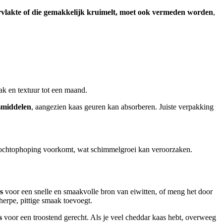
rvlakte of die gemakkelijk kruimelt, moet ook vermeden worden
,
k en textuur tot een maand.
smiddelen
, aangezien kaas geuren kan absorberen. Juiste verpakking
 vochtophoping voorkomt, wat schimmelgroei kan veroorzaken.
s
voor een snelle en smaakvolle bron van eiwitten, of meng het door
herpe, pittige smaak toevoegt.
s
voor een troostend gerecht. Als je veel cheddar kaas hebt, overweeg