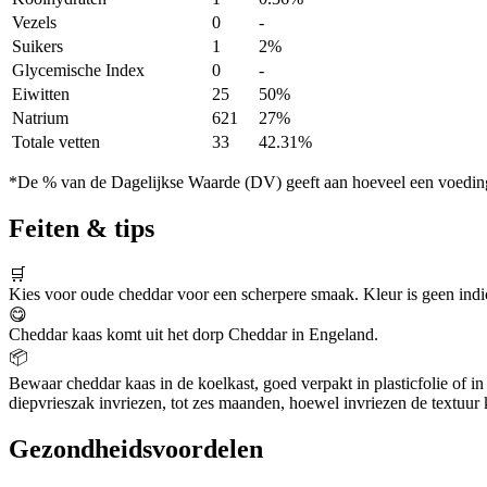
Vezels
0
-
Suikers
1
2%
Glycemische Index
0
-
Eiwitten
25
50%
Natrium
621
27%
Totale vetten
33
42.31%
*De % van de Dagelijkse Waarde (DV) geeft aan hoeveel een voedingss
Feiten & tips
🛒
Kies voor oude cheddar voor een scherpere smaak. Kleur is geen indi
😋
Cheddar kaas komt uit het dorp Cheddar in Engeland.
📦
Bewaar cheddar kaas in de koelkast, goed verpakt in plasticfolie of in
diepvrieszak invriezen, tot zes maanden, hoewel invriezen de textuur
Gezondheidsvoordelen