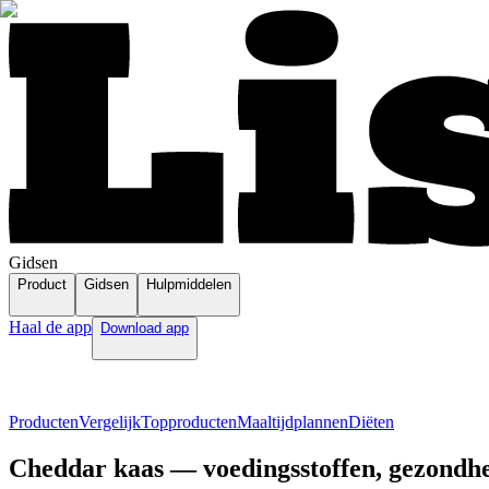
Gidsen
Product
Gidsen
Hulpmiddelen
Haal de app
Download app
Producten
Vergelijk
Topproducten
Maaltijdplannen
Diëten
Cheddar kaas — voedingsstoffen, gezondhe