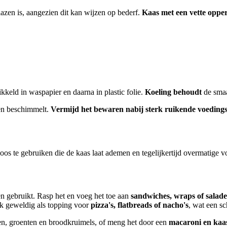
azen is, aangezien dit kan wijzen op bederf.
Kaas met een vette oppe
keld in waspapier en daarna in plastic folie.
Koeling behoudt
de smaa
 en beschimmelt.
Vermijd het bewaren nabij sterk ruikende voeding
os te gebruiken die de kaas laat ademen en tegelijkertijd overmatige
n gebruikt. Rasp het en voeg het toe aan
sandwiches, wraps of salade
k geweldig als topping voor
pizza's, flatbreads of nacho's
, wat een sc
n, groenten en broodkruimels, of meng het door een
macaroni en kaa