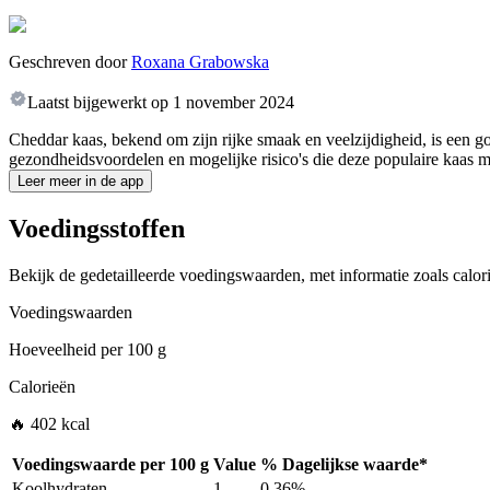
Geschreven door
Roxana Grabowska
Laatst bijgewerkt op
1 november 2024
Cheddar kaas, bekend om zijn rijke smaak en veelzijdigheid, is een g
gezondheidsvoordelen en mogelijke risico's die deze populaire kaas m
Leer meer in de app
Voedingsstoffen
Bekijk de gedetailleerde voedingswaarden, met informatie zoals calori
Voedingswaarden
Hoeveelheid per
100 g
Calorieën
🔥 402 kcal
Voedingswaarde per
100 g
Value
%
Dagelijkse waarde
*
Koolhydraten
1
0.36%