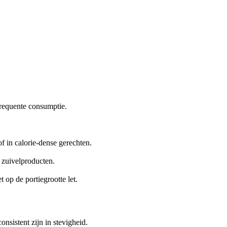
 frequente consumptie.
of in calorie-dense gerechten.
r zuivelproducten.
 op de portiegrootte let.
onsistent zijn in stevigheid.