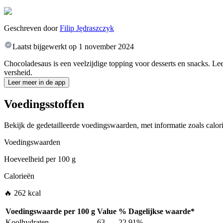
Geschreven door
Filip Jędraszczyk
Laatst bijgewerkt op
1 november 2024
Chocoladesaus is een veelzijdige topping voor desserts en snacks. Le
versheid.
Leer meer in de app
Voedingsstoffen
Bekijk de gedetailleerde voedingswaarden, met informatie zoals calori
Voedingswaarden
Hoeveelheid per
100 g
Calorieën
🔥 262 kcal
Voedingswaarde per
100 g
Value
%
Dagelijkse waarde
*
Koolhydraten
63
22.91%