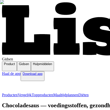
Gidsen
Product
Gidsen
Hulpmiddelen
Haal de app
Download app
Producten
Vergelijk
Topproducten
Maaltijdplannen
Diëten
Chocoladesaus — voedingsstoffen, gezondh