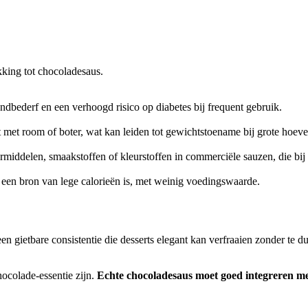
kking tot chocoladesaus.
dbederf en een verhoogd risico op diabetes bij frequent gebruik.
t met room of boter, wat kan leiden tot gewichtstoename bij grote hoev
rmiddelen, smaakstoffen of kleurstoffen in commerciële sauzen, die bi
een bron van lege calorieën is, met weinig voedingswaarde.
en gietbare consistentie die desserts elegant kan verfraaien zonder te du
hocolade-essentie zijn.
Echte chocoladesaus moet goed integreren me