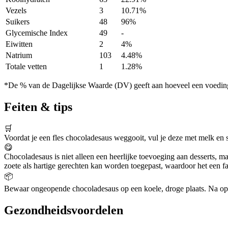
Vezels
3
10.71%
Suikers
48
96%
Glycemische Index
49
-
Eiwitten
2
4%
Natrium
103
4.48%
Totale vetten
1
1.28%
*De % van de Dagelijkse Waarde (DV) geeft aan hoeveel een voedingss
Feiten & tips
🛒
Voordat je een fles chocoladesaus weggooit, vul je deze met melk en 
😋
Chocoladesaus is niet alleen een heerlijke toevoeging aan desserts, m
zoete als hartige gerechten kan worden toegepast, waardoor het een fa
📦
Bewaar ongeopende chocoladesaus op een koele, droge plaats. Na op
Gezondheidsvoordelen