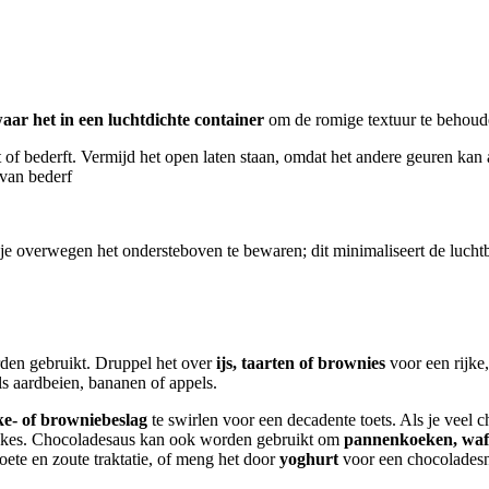
aar het in een luchtdichte container
om de romige textuur te behou
of bederft. Vermijd het open laten staan, omdat het andere geuren kan
 van bederf
je overwegen het ondersteboven te bewaren; dit minimaliseert de luchtb
den gebruikt. Druppel het over
ijs, taarten of brownies
voor een rijke
s aardbeien, bananen of appels.
ke- of browniebeslag
te swirlen voor een decadente toets. Als je veel 
kes. Chocoladesaus kan ook worden gebruikt om
pannenkoeken, wafel
oete en zoute traktatie, of meng het door
yoghurt
voor een chocolades