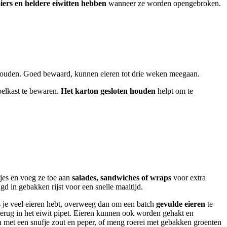
iers en heldere eiwitten hebben
wanneer ze worden opengebroken.
houden. Goed bewaard, kunnen eieren tot drie weken meegaan.
oelkast te bewaren.
Het karton gesloten houden
helpt om te
kjes en voeg ze toe aan
salades, sandwiches of wraps
voor extra
d in gebakken rijst voor een snelle maaltijd.
ls je veel eieren hebt, overweeg dan om een batch
gevulde eieren
te
erug in het eiwit pipet. Eieren kunnen ook worden gehakt en
en met een snufje zout en peper, of meng roerei met gebakken groenten