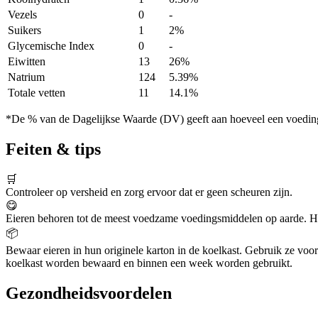
Vezels
0
-
Suikers
1
2%
Glycemische Index
0
-
Eiwitten
13
26%
Natrium
124
5.39%
Totale vetten
11
14.1%
*De % van de Dagelijkse Waarde (DV) geeft aan hoeveel een voedingss
Feiten & tips
🛒
Controleer op versheid en zorg ervoor dat er geen scheuren zijn.
😋
Eieren behoren tot de meest voedzame voedingsmiddelen op aarde. He
📦
Bewaar eieren in hun originele karton in de koelkast. Gebruik ze voo
koelkast worden bewaard en binnen een week worden gebruikt.
Gezondheidsvoordelen