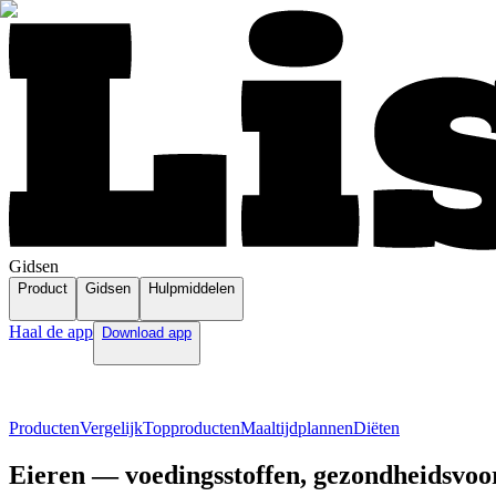
Gidsen
Product
Gidsen
Hulpmiddelen
Haal de app
Download app
Producten
Vergelijk
Topproducten
Maaltijdplannen
Diëten
Eieren — voedingsstoffen, gezondheidsvoor