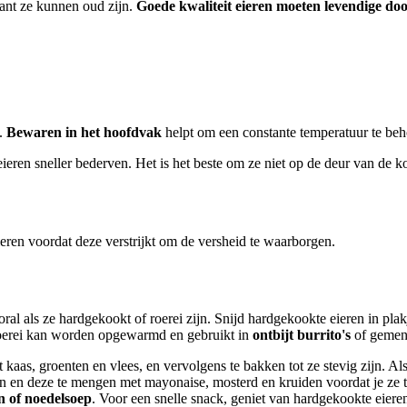
want ze kunnen oud zijn.
Goede kwaliteit eieren moeten levendige doo
d.
Bewaren in het hoofdvak
helpt om een constante temperatuur te be
eren sneller bederven. Het is het beste om ze niet op de deur van de k
ren voordat deze verstrijkt om de versheid te waarborgen.
ral als ze hardgekookt of roerei zijn. Snijd hardgekookte eieren in pla
 Roerei kan worden opgewarmd en gebruikt in
ontbijt burrito's
of gemeng
kaas, groenten en vlees, en vervolgens te bakken tot ze stevig zijn. A
en en deze te mengen met mayonaise, mosterd en kruiden voordat je ze t
 of noedelsoep
. Voor een snelle snack, geniet van hardgekookte eier