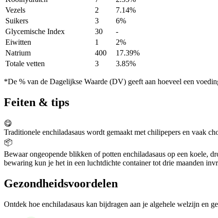
Vezels
2
7.14%
Suikers
3
6%
Glycemische Index
30
-
Eiwitten
1
2%
Natrium
400
17.39%
Totale vetten
3
3.85%
*De % van de Dagelijkse Waarde (DV) geeft aan hoeveel een voedingss
Feiten & tips
😋
Traditionele enchiladasaus wordt gemaakt met chilipepers en vaak cho
📦
Bewaar ongeopende blikken of potten enchiladasaus op een koele, droge
bewaring kun je het in een luchtdichte container tot drie maanden invr
Gezondheidsvoordelen
Ontdek hoe enchiladasaus kan bijdragen aan je algehele welzijn en g