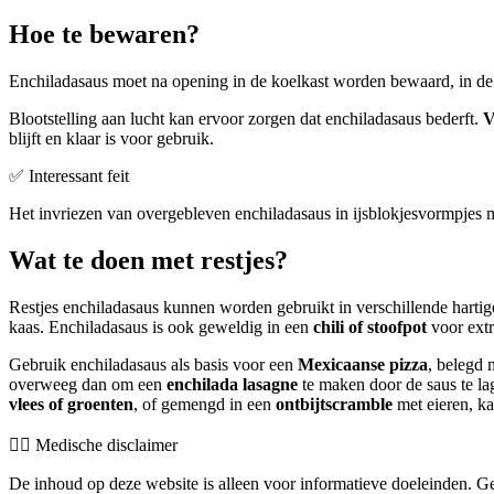
Hoe te bewaren?
Enchiladasaus moet na opening in de koelkast worden bewaard, in de o
Blootstelling aan lucht kan ervoor zorgen dat enchiladasaus bederft.
V
blijft en klaar is voor gebruik.
✅ Interessant feit
Het invriezen van overgebleven enchiladasaus in ijsblokjesvormpjes m
Wat te doen met restjes?
Restjes enchiladasaus kunnen worden gebruikt in verschillende hartige
kaas. Enchiladasaus is ook geweldig in een
chili of stoofpot
voor extr
Gebruik enchiladasaus als basis voor een
Mexicaanse pizza
, belegd 
overweeg dan om een
enchilada lasagne
te maken door de saus te lag
vlees of groenten
, of gemengd in een
ontbijtscramble
met eieren, kaa
👨‍⚕️️ Medische disclaimer
De inhoud op deze website is alleen voor informatieve doeleinden. Ge