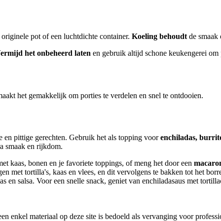
riginele pot of een luchtdichte container.
Koeling behoudt
de smaak e
ermijd het onbeheerd laten
en gebruik altijd schone keukengerei om po
aakt het gemakkelijk om porties te verdelen en snel te ontdooien.
 en pittige gerechten. Gebruik het als topping voor
enchiladas, burrito
a smaak en rijkdom.
met kaas, bonen en je favoriete toppings, of meng het door een
macaron
en met tortilla's, kaas en vlees, en dit vervolgens te bakken tot het b
s en salsa. Voor een snelle snack, geniet van enchiladasaus met tortillac
en enkel materiaal op deze site is bedoeld als vervanging voor profess