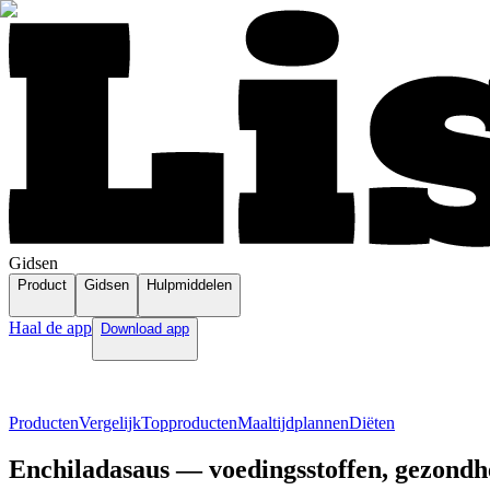
Gidsen
Product
Gidsen
Hulpmiddelen
Haal de app
Download app
Producten
Vergelijk
Topproducten
Maaltijdplannen
Diëten
Enchiladasaus — voedingsstoffen, gezondh