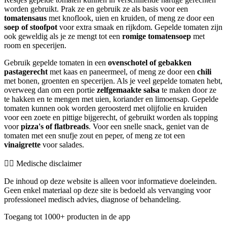
worden gebruikt. Prak ze en gebruik ze als basis voor een
tomatensaus
met knoflook, uien en kruiden, of meng ze door een
soep of stoofpot
voor extra smaak en rijkdom. Gepelde tomaten zijn
ook geweldig als je ze mengt tot een
romige tomatensoep
met
room en specerijen.
Gebruik gepelde tomaten in een
ovenschotel of gebakken
pastagerecht
met kaas en paneermeel, of meng ze door een
chili
met bonen, groenten en specerijen. Als je veel gepelde tomaten hebt,
overweeg dan om een portie
zelfgemaakte salsa
te maken door ze
te hakken en te mengen met uien, koriander en limoensap. Gepelde
tomaten kunnen ook worden geroosterd met olijfolie en kruiden
voor een zoete en pittige bijgerecht, of gebruikt worden als topping
voor
pizza's of flatbreads
. Voor een snelle snack, geniet van de
tomaten met een snufje zout en peper, of meng ze tot een
vinaigrette
voor salades.
👨‍⚕️️ Medische disclaimer
De inhoud op deze website is alleen voor informatieve doeleinden.
Geen enkel materiaal op deze site is bedoeld als vervanging voor
professioneel medisch advies, diagnose of behandeling.
Toegang tot 1000+ producten in de app