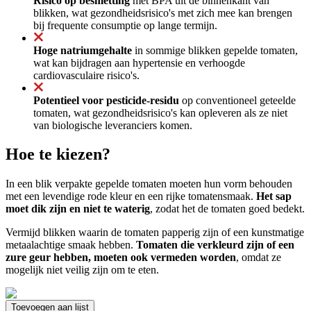
Risico op besmetting
met BPA uit de binnenkant van
blikken, wat gezondheidsrisico's met zich mee kan brengen
bij frequente consumptie op lange termijn.
Hoge natriumgehalte
in sommige blikken gepelde tomaten,
wat kan bijdragen aan hypertensie en verhoogde
cardiovasculaire risico's.
Potentieel voor pesticide-residu
op conventioneel geteelde
tomaten, wat gezondheidsrisico's kan opleveren als ze niet
van biologische leveranciers komen.
Hoe te kiezen?
In een blik verpakte gepelde tomaten moeten hun vorm behouden
met een levendige rode kleur en een rijke tomatensmaak.
Het sap
moet dik zijn en niet te waterig
, zodat het de tomaten goed bedekt.
Vermijd blikken waarin de tomaten papperig zijn of een kunstmatige
metaalachtige smaak hebben.
Tomaten die verkleurd zijn of een
zure geur hebben, moeten ook vermeden worden
, omdat ze
mogelijk niet veilig zijn om te eten.
Toevoegen aan lijst