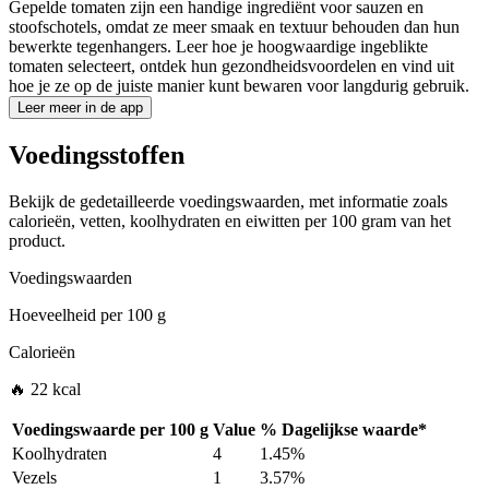
Gepelde tomaten zijn een handige ingrediënt voor sauzen en
stoofschotels, omdat ze meer smaak en textuur behouden dan hun
bewerkte tegenhangers. Leer hoe je hoogwaardige ingeblikte
tomaten selecteert, ontdek hun gezondheidsvoordelen en vind uit
hoe je ze op de juiste manier kunt bewaren voor langdurig gebruik.
Leer meer in de app
Voedingsstoffen
Bekijk de gedetailleerde voedingswaarden, met informatie zoals
calorieën, vetten, koolhydraten en eiwitten per 100 gram van het
product.
Voedingswaarden
Hoeveelheid per
100 g
Calorieën
🔥 22 kcal
Voedingswaarde per
100 g
Value
%
Dagelijkse waarde
*
Koolhydraten
4
1.45%
Vezels
1
3.57%