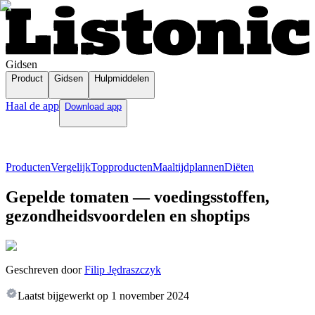
Gidsen
Product
Gidsen
Hulpmiddelen
Haal de app
Download app
Producten
Vergelijk
Topproducten
Maaltijdplannen
Diëten
Gepelde tomaten — voedingsstoffen,
gezondheidsvoordelen en shoptips
Geschreven door
Filip Jędraszczyk
Laatst bijgewerkt op
1 november 2024