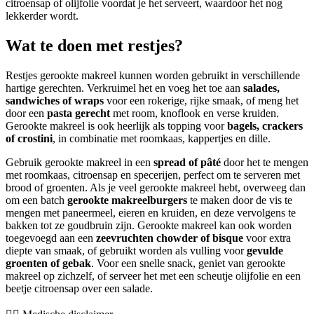
citroensap of olijfolie voordat je het serveert, waardoor het nog
lekkerder wordt.
Wat te doen met restjes?
Restjes gerookte makreel kunnen worden gebruikt in verschillende
hartige gerechten. Verkruimel het en voeg het toe aan
salades,
sandwiches of wraps
voor een rokerige, rijke smaak, of meng het
door een
pasta gerecht
met room, knoflook en verse kruiden.
Gerookte makreel is ook heerlijk als topping voor
bagels, crackers
of crostini
, in combinatie met roomkaas, kappertjes en dille.
Gebruik gerookte makreel in een
spread of pâté
door het te mengen
met roomkaas, citroensap en specerijen, perfect om te serveren met
brood of groenten. Als je veel gerookte makreel hebt, overweeg dan
om een batch
gerookte makreelburgers
te maken door de vis te
mengen met paneermeel, eieren en kruiden, en deze vervolgens te
bakken tot ze goudbruin zijn. Gerookte makreel kan ook worden
toegevoegd aan een
zeevruchten chowder of bisque
voor extra
diepte van smaak, of gebruikt worden als vulling voor
gevulde
groenten of gebak
. Voor een snelle snack, geniet van gerookte
makreel op zichzelf, of serveer het met een scheutje olijfolie en een
beetje citroensap over een salade.