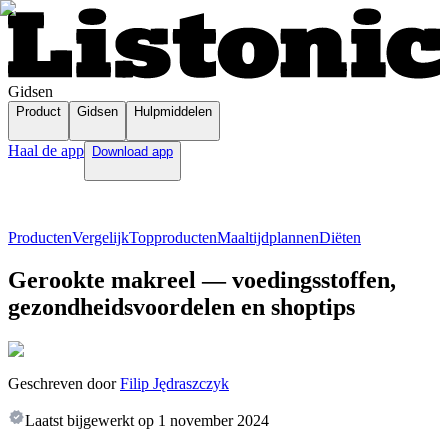
Gidsen
Product
Gidsen
Hulpmiddelen
Haal de app
Download app
Producten
Vergelijk
Topproducten
Maaltijdplannen
Diëten
Gerookte makreel — voedingsstoffen,
gezondheidsvoordelen en shoptips
Geschreven door
Filip Jędraszczyk
Laatst bijgewerkt op
1 november 2024