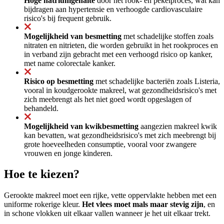
Hoge natriumgehalte
door het rook- en pekelproces, wat kan
bijdragen aan hypertensie en verhoogde cardiovasculaire
risico's bij frequent gebruik.
Mogelijkheid van besmetting
met schadelijke stoffen zoals
nitraten en nitrieten, die worden gebruikt in het rookproces en
in verband zijn gebracht met een verhoogd risico op kanker,
met name colorectale kanker.
Risico op besmetting
met schadelijke bacteriën zoals Listeria,
vooral in koudgerookte makreel, wat gezondheidsrisico's met
zich meebrengt als het niet goed wordt opgeslagen of
behandeld.
Mogelijkheid van kwikbesmetting
aangezien makreel kwik
kan bevatten, wat gezondheidsrisico's met zich meebrengt bij
grote hoeveelheden consumptie, vooral voor zwangere
vrouwen en jonge kinderen.
Hoe te kiezen?
Gerookte makreel moet een rijke, vette oppervlakte hebben met een
uniforme rokerige kleur.
Het vlees moet mals maar stevig zijn
, en
in schone vlokken uit elkaar vallen wanneer je het uit elkaar trekt.