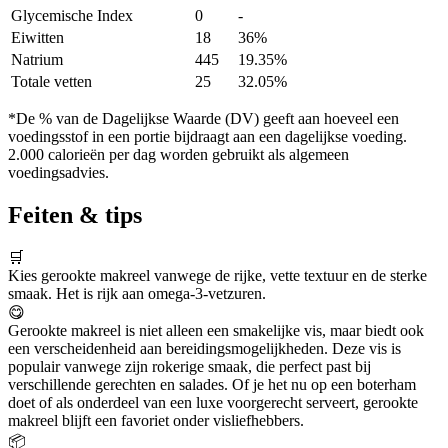
Glycemische Index
0
-
Eiwitten
18
36%
Natrium
445
19.35%
Totale vetten
25
32.05%
*De % van de Dagelijkse Waarde (DV) geeft aan hoeveel een
voedingsstof in een portie bijdraagt aan een dagelijkse voeding.
2.000 calorieën per dag worden gebruikt als algemeen
voedingsadvies.
Feiten & tips
🛒
Kies gerookte makreel vanwege de rijke, vette textuur en de sterke
smaak. Het is rijk aan omega-3-vetzuren.
😋
Gerookte makreel is niet alleen een smakelijke vis, maar biedt ook
een verscheidenheid aan bereidingsmogelijkheden. Deze vis is
populair vanwege zijn rokerige smaak, die perfect past bij
verschillende gerechten en salades. Of je het nu op een boterham
doet of als onderdeel van een luxe voorgerecht serveert, gerookte
makreel blijft een favoriet onder visliefhebbers.
📦