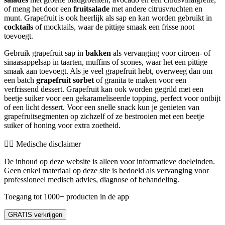
of meng het door een
fruitsalade
met andere citrusvruchten en
munt. Grapefruit is ook heerlijk als sap en kan worden gebruikt in
cocktails
of mocktails, waar de pittige smaak een frisse noot
toevoegt.
Gebruik grapefruit sap in
bakken
als vervanging voor citroen- of
sinaasappelsap in taarten, muffins of scones, waar het een pittige
smaak aan toevoegt. Als je veel grapefruit hebt, overweeg dan om
een batch
grapefruit sorbet
of granita te maken voor een
verfrissend dessert. Grapefruit kan ook worden gegrild met een
beetje suiker voor een gekarameliseerde topping, perfect voor ontbijt
of een licht dessert. Voor een snelle snack kun je genieten van
grapefruitsegmenten op zichzelf of ze bestrooien met een beetje
suiker of honing voor extra zoetheid.
👨‍⚕️️ Medische disclaimer
De inhoud op deze website is alleen voor informatieve doeleinden.
Geen enkel materiaal op deze site is bedoeld als vervanging voor
professioneel medisch advies, diagnose of behandeling.
Toegang tot 1000+ producten in de app
GRATIS verkrijgen