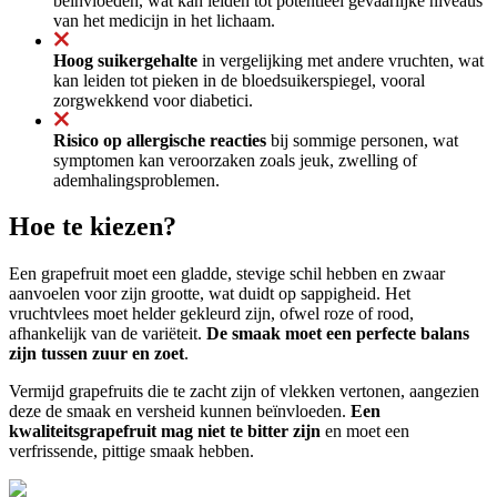
beïnvloeden, wat kan leiden tot potentieel gevaarlijke niveaus
van het medicijn in het lichaam.
Hoog suikergehalte
in vergelijking met andere vruchten, wat
kan leiden tot pieken in de bloedsuikerspiegel, vooral
zorgwekkend voor diabetici.
Risico op allergische reacties
bij sommige personen, wat
symptomen kan veroorzaken zoals jeuk, zwelling of
ademhalingsproblemen.
Hoe te kiezen?
Een grapefruit moet een gladde, stevige schil hebben en zwaar
aanvoelen voor zijn grootte, wat duidt op sappigheid. Het
vruchtvlees moet helder gekleurd zijn, ofwel roze of rood,
afhankelijk van de variëteit.
De smaak moet een perfecte balans
zijn tussen zuur en zoet
.
Vermijd grapefruits die te zacht zijn of vlekken vertonen, aangezien
deze de smaak en versheid kunnen beïnvloeden.
Een
kwaliteitsgrapefruit mag niet te bitter zijn
en moet een
verfrissende, pittige smaak hebben.