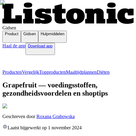
Gidsen
Product
Gidsen
Hulpmiddelen
Haal de app
Download app
Producten
Vergelijk
Topproducten
Maaltijdplannen
Diëten
Grapefruit — voedingsstoffen,
gezondheidsvoordelen en shoptips
Geschreven door
Roxana Grabowska
Laatst bijgewerkt op
1 november 2024