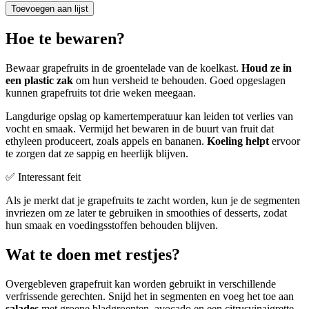
Toevoegen aan lijst
Hoe te bewaren?
Bewaar grapefruits in de groentelade van de koelkast.
Houd ze in
een plastic zak
om hun versheid te behouden. Goed opgeslagen
kunnen grapefruits tot drie weken meegaan.
Langdurige opslag op kamertemperatuur kan leiden tot verlies van
vocht en smaak. Vermijd het bewaren in de buurt van fruit dat
ethyleen produceert, zoals appels en bananen.
Koeling helpt
ervoor
te zorgen dat ze sappig en heerlijk blijven.
✅ Interessant feit
Als je merkt dat je grapefruits te zacht worden, kun je de segmenten
invriezen om ze later te gebruiken in smoothies of desserts, zodat
hun smaak en voedingsstoffen behouden blijven.
Wat te doen met restjes?
Overgebleven grapefruit kan worden gebruikt in verschillende
verfrissende gerechten. Snijd het in segmenten en voeg het toe aan
salades
met groene bladgroenten, avocado en een citrusvinaigrette,