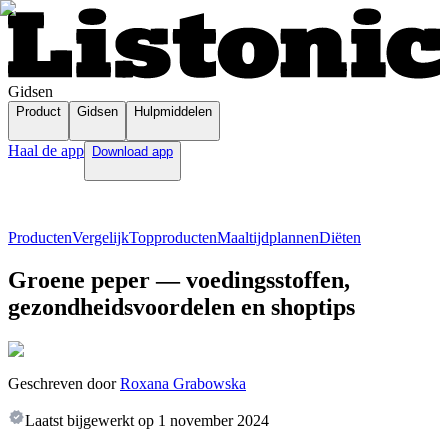
Gidsen
Product
Gidsen
Hulpmiddelen
Haal de app
Download app
Producten
Vergelijk
Topproducten
Maaltijdplannen
Diëten
Groene peper — voedingsstoffen,
gezondheidsvoordelen en shoptips
Geschreven door
Roxana Grabowska
Laatst bijgewerkt op
1 november 2024