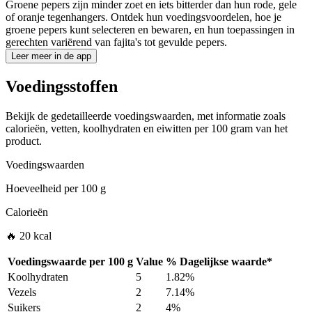
Groene pepers zijn minder zoet en iets bitterder dan hun rode, gele
of oranje tegenhangers. Ontdek hun voedingsvoordelen, hoe je
groene pepers kunt selecteren en bewaren, en hun toepassingen in
gerechten variërend van fajita's tot gevulde pepers.
Leer meer in de app
Voedingsstoffen
Bekijk de gedetailleerde voedingswaarden, met informatie zoals
calorieën, vetten, koolhydraten en eiwitten per 100 gram van het
product.
Voedingswaarden
Hoeveelheid per
100 g
Calorieën
🔥 20 kcal
Voedingswaarde per
100 g
Value
%
Dagelijkse waarde
*
Koolhydraten
5
1.82%
Vezels
2
7.14%
Suikers
2
4%