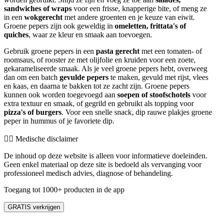
sandwiches of wraps
voor een frisse, knapperige bite, of meng ze
in een
wokgerecht
met andere groenten en je keuze van eiwit.
Groene pepers zijn ook geweldig in
omeletten, frittata's of
quiches
, waar ze kleur en smaak aan toevoegen.
Gebruik groene pepers in een
pasta gerecht
met een tomaten- of
roomsaus, of rooster ze met olijfolie en kruiden voor een zoete,
gekarameliseerde smaak. Als je veel groene pepers hebt, overweeg
dan om een batch
gevulde pepers
te maken, gevuld met rijst, vlees
en kaas, en daarna te bakken tot ze zacht zijn. Groene pepers
kunnen ook worden toegevoegd aan
soepen of stoofschotels
voor
extra textuur en smaak, of gegrild en gebruikt als topping voor
pizza's of burgers
. Voor een snelle snack, dip rauwe plakjes groene
peper in hummus of je favoriete dip.
👨‍⚕️️ Medische disclaimer
De inhoud op deze website is alleen voor informatieve doeleinden.
Geen enkel materiaal op deze site is bedoeld als vervanging voor
professioneel medisch advies, diagnose of behandeling.
Toegang tot 1000+ producten in de app
GRATIS verkrijgen