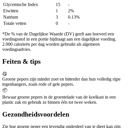
Glycemische Index
15
-
Eiwitten
1
2%
Natrium
3
0.13%
Totale vetten
0
-
*De % van de Dagelijkse Waarde (DV) geeft aan hoeveel een
voedingsstof in een portie bijdraagt aan een dagelijkse voeding.
2.000 calorieën per dag worden gebruikt als algemeen
voedingsadvies.
Feiten & tips
😋
Groene pepers zijn minder zoet en bitterder dan hun volledig rijpe
tegenhangers, zoals rode of gele pepers.
📦
Bewaar groene pepers in de groentelade van de koelkast in een
plastic zak en gebruik ze binnen één tot twee weken.
Gezondheidsvoordelen
Zie hoe groene peper een levendig onderdeel van je dieet kan zijn