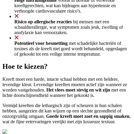
Hoge natriumgehalte
vooral in bereide of verwerkte
kreeftgerechten, wat kan bijdragen aan hypertensie en
verhoogde cardiovasculaire risico's.
Risico op allergische reacties
bij mensen met een
schaaldierallergie, wat symptomen zoals jeuk, zwelling of
anafylaxie kan veroorzaken.
Potentieel voor besmetting
met schadelijke bacteriën of
toxines als de kreeft niet goed wordt behandeld, opgeslagen
of gekookt tot een veilige interne temperatuur.
Hoe te kiezen?
Kreeft moet een harde, intacte schaal hebben met een heldere,
levendige kleur. Levendige kreeften moeten actief zijn wanneer ze
worden vastgehouden.
Het vlees moet stevig en wit zijn
met een
lichte doorschijnendheid wanneer het gekookt is.
Vermijd kreeften die lethargisch zijn of scheuren in hun schalen
hebben, aangezien dit kan wijzen op een slechte gezondheid of
onzorgvuldig omgaan.
Goede kreeft moet zoet en sappig smaken
,
wat de fijne eetervaringen verrijkt met zijn luxueuze textuur.