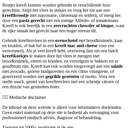
Restjes kreeft kunnen worden gebruikt in verschillende luxe
gerechten. Snijd het vlees in stukjes en voeg het toe aan een
kreeftbroodje
met mayonaise, citroensap en selderij, of meng het
door een
pasta gerecht
met een romige Alfredo- of tomatensaus.
Kreeft is ook heerlijk in een
zeevruchten chowder of bisque
, waar
de rijke smaak het gerecht naar een hoger niveau tilt.
Gebruik kreeftenvlees in een
ovenschotel
met broodkruimels, kaas
en kruiden, of bak het in een
kreeft mac and cheese
voor een
verwennerij. Als je veel kreeft hebt, overweeg dan om een batch
kreeftkoekjes
te maken door het vlees te mengen met
broodkruimels, eieren en kruiden, en vervolgens te bakken tot ze
goudbruin zijn. Kreeft kan ook worden toegevoegd aan een
salade
met avocado, groene bladgroenten en een citrus vinaigrette, of
geserveerd worden met
gegrilde groenten
of risotto. Voor een
snelle snack, geniet van kreeftenvlees met een scheutje citroen of
een drizzle van gesmolten boter.
👨‍⚕️️ Medische disclaimer
De inhoud op deze website is alleen voor informatieve doeleinden.
Geen enkel materiaal op deze site is bedoeld als vervanging voor
professioneel medisch advies, diagnose of behandeling.
Toegang tot 1000+ producten in de app