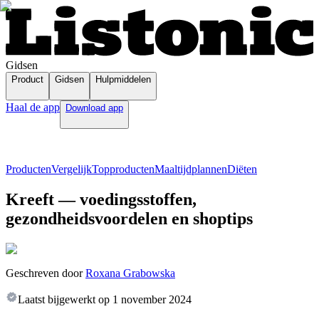
Gidsen
Product
Gidsen
Hulpmiddelen
Haal de app
Download app
Producten
Vergelijk
Topproducten
Maaltijdplannen
Diëten
Kreeft — voedingsstoffen,
gezondheidsvoordelen en shoptips
Geschreven door
Roxana Grabowska
Laatst bijgewerkt op
1 november 2024