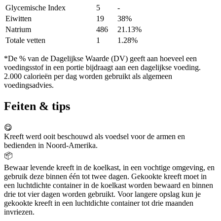
Glycemische Index
5
-
Eiwitten
19
38%
Natrium
486
21.13%
Totale vetten
1
1.28%
*De % van de Dagelijkse Waarde (DV) geeft aan hoeveel een
voedingsstof in een portie bijdraagt aan een dagelijkse voeding.
2.000 calorieën per dag worden gebruikt als algemeen
voedingsadvies.
Feiten & tips
😋
Kreeft werd ooit beschouwd als voedsel voor de armen en
bedienden in Noord-Amerika.
📦
Bewaar levende kreeft in de koelkast, in een vochtige omgeving, en
gebruik deze binnen één tot twee dagen. Gekookte kreeft moet in
een luchtdichte container in de koelkast worden bewaard en binnen
drie tot vier dagen worden gebruikt. Voor langere opslag kun je
gekookte kreeft in een luchtdichte container tot drie maanden
invriezen.