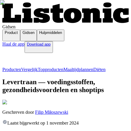
Gidsen
Product
Gidsen
Hulpmiddelen
Haal de app
Download app
Producten
Vergelijk
Topproducten
Maaltijdplannen
Diëten
Levertraan — voedingsstoffen,
gezondheidsvoordelen en shoptips
Geschreven door
Filip Miłoszewski
Laatst bijgewerkt op
1 november 2024