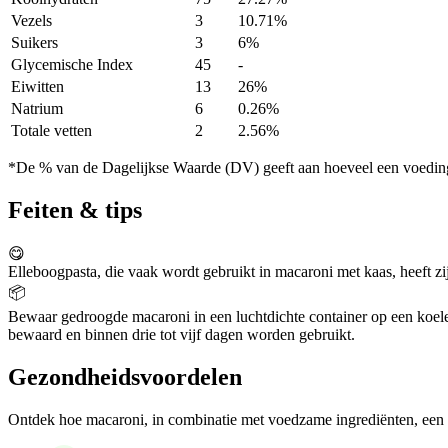
Vezels
3
10.71%
Suikers
3
6%
Glycemische Index
45
-
Eiwitten
13
26%
Natrium
6
0.26%
Totale vetten
2
2.56%
*De % van de Dagelijkse Waarde (DV) geeft aan hoeveel een voedingss
Feiten & tips
😋
Elleboogpasta, die vaak wordt gebruikt in macaroni met kaas, heeft zi
📦
Bewaar gedroogde macaroni in een luchtdichte container op een koele, 
bewaard en binnen drie tot vijf dagen worden gebruikt.
Gezondheidsvoordelen
Ontdek hoe macaroni, in combinatie met voedzame ingrediënten, een v