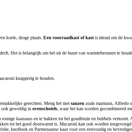
en koele, droge plaats.
Een voorraadkast of kast
is ideaal om de kwal
ederft. Het is belangrijk om het uit de buurt van warmtebronnen te houd
acaroni knapperig te houden.
 gemakkelijke gerechten. Meng het met
sauzen
zoals marinara, Alfredo o
is ook geweldig in
ovenschotels
, waar het kan worden gecombineerd met 
 romige kaassaus en te bakken tot het goudbruin en bubbels vertoont.
 bakken tot het goed doorwarmt is. Macaroni kan ook worden toegevoeg
ijfolie, knoflook en Parmezaanse kaas voor een eenvoudig en bevredige