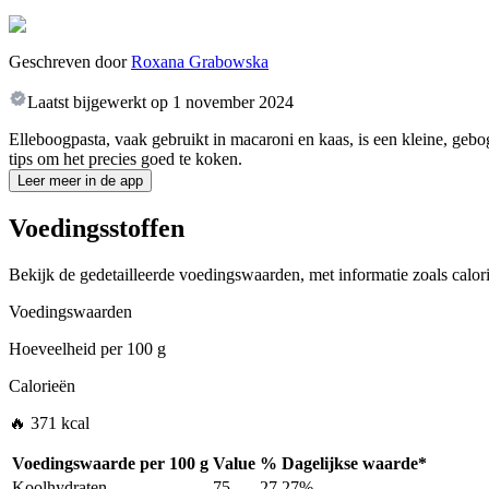
Geschreven door
Roxana Grabowska
Laatst bijgewerkt op
1 november 2024
Elleboogpasta, vaak gebruikt in macaroni en kaas, is een kleine, geb
tips om het precies goed te koken.
Leer meer in de app
Voedingsstoffen
Bekijk de gedetailleerde voedingswaarden, met informatie zoals calori
Voedingswaarden
Hoeveelheid per
100 g
Calorieën
🔥 371 kcal
Voedingswaarde per
100 g
Value
%
Dagelijkse waarde
*
Koolhydraten
75
27.27%