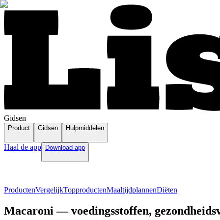
Gidsen
Product
Gidsen
Hulpmiddelen
Haal de app
Download app
Producten
Vergelijk
Topproducten
Maaltijdplannen
Diëten
Macaroni — voedingsstoffen, gezondheidsv