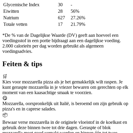
Glycemische Index
30
-
Eiwitten
28
56%
Natrium
627
27.26%
Totale vetten
17
21.79%
*De % van de Dagelijkse Waarde (DV) geeft aan hoeveel een
voedingsstof in een portie bijdraagt aan een dagelijkse voeding.
2.000 calorieën per dag worden gebruikt als algemeen
voedingsadvies.
Feiten & tips
🛒
Kies voor mozzarella pizza als je het gemakkelijk wilt raspen. Je
kunt geraspte mozzarella in je vriezer bewaren om gerechten op elk
moment van een kaasachtige smaak te voorzien.
😋
Mozzarella, oorspronkelijk uit Italië, is beroemd om zijn gebruik op
pizza's en in caprese salades.
📦
Bewaar verse mozzarella in de originele vloeistof in de koelkast en
gebruik deze binnen twee tot drie dagen. Geraspte of blok
mozzarella moet goed verpakt worden en binnen één tot twee