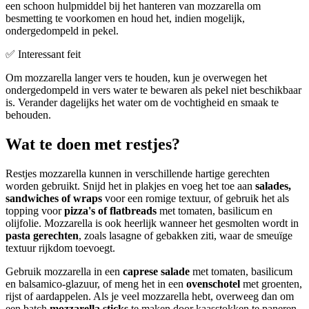
een schoon hulpmiddel bij het hanteren van mozzarella om
besmetting te voorkomen en houd het, indien mogelijk,
ondergedompeld in pekel.
✅ Interessant feit
Om mozzarella langer vers te houden, kun je overwegen het
ondergedompeld in vers water te bewaren als pekel niet beschikbaar
is. Verander dagelijks het water om de vochtigheid en smaak te
behouden.
Wat te doen met restjes?
Restjes mozzarella kunnen in verschillende hartige gerechten
worden gebruikt. Snijd het in plakjes en voeg het toe aan
salades,
sandwiches of wraps
voor een romige textuur, of gebruik het als
topping voor
pizza's of flatbreads
met tomaten, basilicum en
olijfolie. Mozzarella is ook heerlijk wanneer het gesmolten wordt in
pasta gerechten
, zoals lasagne of gebakken ziti, waar de smeuïge
textuur rijkdom toevoegt.
Gebruik mozzarella in een
caprese salade
met tomaten, basilicum
en balsamico-glazuur, of meng het in een
ovenschotel
met groenten,
rijst of aardappelen. Als je veel mozzarella hebt, overweeg dan om
een batch
mozzarella sticks
te maken door kaasstokken te paneren