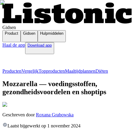
Gidsen
Product
Gidsen
Hulpmiddelen
Haal de app
Download app
Producten
Vergelijk
Topproducten
Maaltijdplannen
Diëten
Mozzarella — voedingsstoffen,
gezondheidsvoordelen en shoptips
Geschreven door
Roxana Grabowska
Laatst bijgewerkt op
1 november 2024