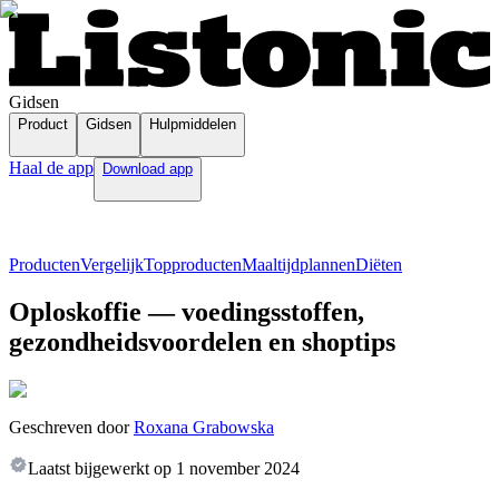
Gidsen
Product
Gidsen
Hulpmiddelen
Haal de app
Download app
Producten
Vergelijk
Topproducten
Maaltijdplannen
Diëten
Oploskoffie — voedingsstoffen,
gezondheidsvoordelen en shoptips
Geschreven door
Roxana Grabowska
Laatst bijgewerkt op
1 november 2024