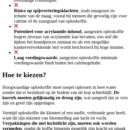
overmatige consumptie.
Risico op spijsverteringsklachten
, zoals maagzuur en
irritatie van de maag, vooral bij mensen die gevoelig zijn voor
cafeïne of de zuurgraad van oploskoffie.
Potentieel voor acrylamide-inhoud
, aangezien oploskoffie
hogere niveaus van acrylamide kan bevatten, een stof die
tijdens het brandproces ontstaat en als een mogelijke
kankerverwekkende stof wordt beschouwd bij hoge inname.
Laag voedingswaarde
, aangezien oploskoffie minimale
voedingswaarde biedt buiten het cafeïnegehalte.
Hoe te kiezen?
Hoogwaardige oploskoffie moet soepel oplossen in heet water
zonder dat er bezinksel op de bodem van de kop achterblijft.
De
korrels moeten gelijkmatig en droog zijn
, wat aangeeft dat ze vers
zijn en goed zijn opgeslagen.
Vermijd oploskoffie die klontert of een muffe, verbrande geur heeft,
want dit zijn tekenen van blootstelling aan lucht en vocht.
Verpakkingen die niet luchtdicht zijn, moeten ook worden
vermeden
, omdat de koffie binnenin mogelijk zijn kracht en smaak