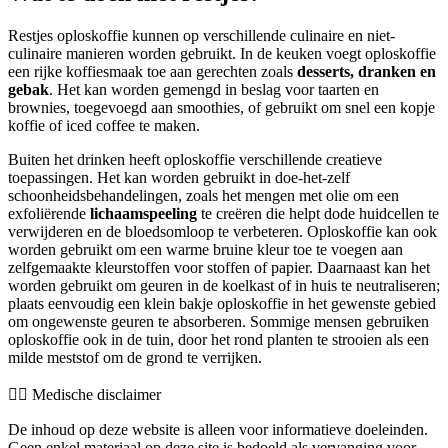
Restjes oploskoffie kunnen op verschillende culinaire en niet-
culinaire manieren worden gebruikt. In de keuken voegt oploskoffie
een rijke koffiesmaak toe aan gerechten zoals
desserts, dranken en
gebak
. Het kan worden gemengd in beslag voor taarten en
brownies, toegevoegd aan smoothies, of gebruikt om snel een kopje
koffie of iced coffee te maken.
Buiten het drinken heeft oploskoffie verschillende creatieve
toepassingen. Het kan worden gebruikt in doe-het-zelf
schoonheidsbehandelingen, zoals het mengen met olie om een
exfoliërende
lichaamspeeling
te creëren die helpt dode huidcellen te
verwijderen en de bloedsomloop te verbeteren. Oploskoffie kan ook
worden gebruikt om een warme bruine kleur toe te voegen aan
zelfgemaakte kleurstoffen voor stoffen of papier. Daarnaast kan het
worden gebruikt om geuren in de koelkast of in huis te neutraliseren;
plaats eenvoudig een klein bakje oploskoffie in het gewenste gebied
om ongewenste geuren te absorberen. Sommige mensen gebruiken
oploskoffie ook in de tuin, door het rond planten te strooien als een
milde meststof om de grond te verrijken.
👨‍⚕️️ Medische disclaimer
De inhoud op deze website is alleen voor informatieve doeleinden.
Geen enkel materiaal op deze site is bedoeld als vervanging voor