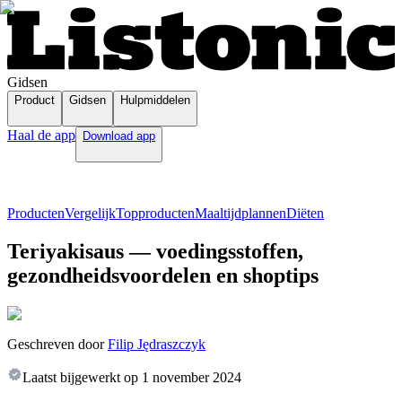
Gidsen
Product
Gidsen
Hulpmiddelen
Haal de app
Download app
Producten
Vergelijk
Topproducten
Maaltijdplannen
Diëten
Teriyakisaus — voedingsstoffen,
gezondheidsvoordelen en shoptips
Geschreven door
Filip Jędraszczyk
Laatst bijgewerkt op
1 november 2024