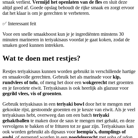
smaak verliest.
Vermijd het openlaten van de fles
en sluit deze
altijd goed af. Goede opslag behoudt de rijke smaak en zorgt ervoor
dat het klaar is om je gerechten te verbeteren.
✅ Interessant feit
Voor een snelle smaakboost kun je je ingrediënten minstens 30
minuten marineren in teriyakisaus voordat je gaat koken, zodat de
smaken goed kunnen intrekken.
Wat te doen met restjes?
Restjes teriyakisaus kunnen worden gebruikt in verschillende hartige
en smaakvolle gerechten. Gebruik het als marinade voor
kip,
rundvlees of tofu
, of meng het door een
wokgerecht
met groenten
en je favoriete eiwit. Teriyakisaus is ook heerlijk als glazuur voor
gegrild vlees, vis of groenten
.
Gebruik teriyakisaus in een
teriyaki bowl
door het te mengen met
gekookte rijst, gestoomde groenten en je keuze van eiwit. Als je veel
teriyakisaus hebt, overweeg dan om een batch
teriyaki
gehaktballen
te maken door de saus te mengen met gehakt, en deze
vervolgens te bakken of te frituren tot ze gaar zijn. Teriyakisaus kan
ook worden gebruikt als dipsaus voor
loempia's, dumplings of
sushi
, of gemengd worden in een
noedelgerecht
met soba of udon